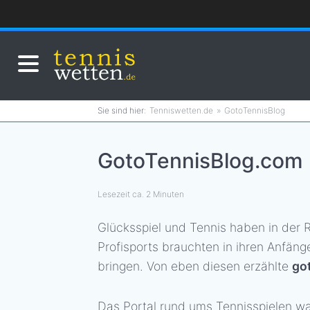
Tenniswetten.de
GotoTennisBlog
GotoTennisBlog.com -
Lesezeit ca. 2 Minuten
Glücksspiel und Tennis haben in der 
Profisports brauchten in ihren Anfän
bringen. Von eben diesen erzählte
go
Das Portal rund ums Tennisspielen w