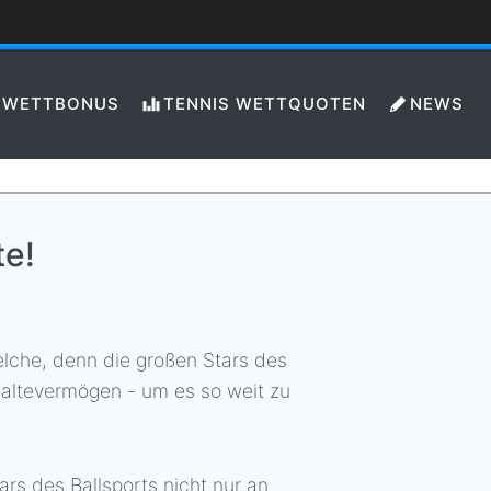
WETTBONUS
TENNIS WETTQUOTEN
NEWS
te!
elche, denn die großen Stars des
haltevermögen - um es so weit zu
rs des Ballsports nicht nur an