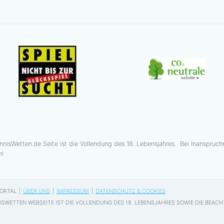
nnisWetten.de Seite ist die Vollendung des 18. Lebensjahres. Bei Inanspru
n!
PORTAL
|
ÜBER UNS
|
IMPRESSUM
|
DATENSCHUTZ & COOKIES
SWETTEN WEBSEITE IST DIE VOLLENDUNG DES 18. LEBENSJAHRES SOWIE DIE BEAC