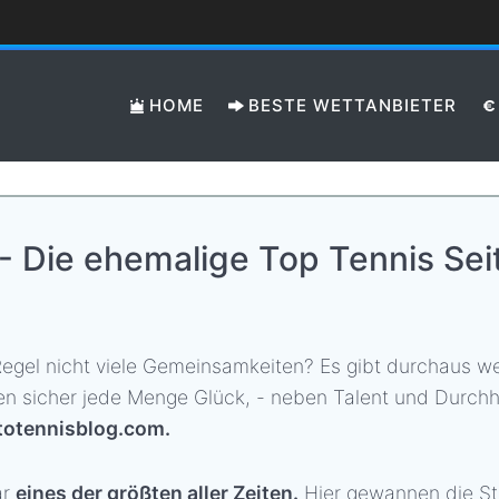
HOME
BESTE WETTANBIETER
 Die ehemalige Top Tennis Sei
Regel nicht viele Gemeinsamkeiten? Es gibt durchaus w
gen sicher jede Menge Glück, - neben Talent und Durch
totennisblog.com.
ar
eines der größten aller Zeiten.
Hier gewannen die Sta