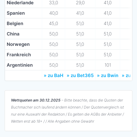
Niederlande
33,0
29,0
41,0
Spanien
40,0
41,0
41,0
Belgien
45,0
51,0
41,0
China
50,0
51,0
51,0
Norwegen
50,0
51,0
51,0
Frankreich
50,0
51,0
51,0
Argentinien
50,0
51,0
101
» zu BaH
» zu Bet365
» zu Bwin
» zu I
Wettquoten am 30.12.2025
– Bitte beachte, dass die Quoten der
Buchmacher sich laufend ändern können / Der Quotenvergleich ist
nur eine Auswahl der Redaktion / Es gelten die AGBs der Anbieter /
Wetten erst ab 18+ / / Alle Angaben ohne Gewähr