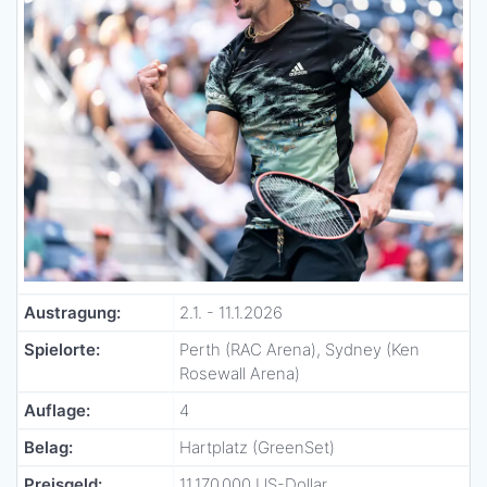
Austragung:
2.1. - 11.1.2026
Spielorte:
Perth (RAC Arena), Sydney (Ken
Rosewall Arena)
Auflage:
4
Belag:
Hartplatz (GreenSet)
Preisgeld:
11.170.000 US-Dollar