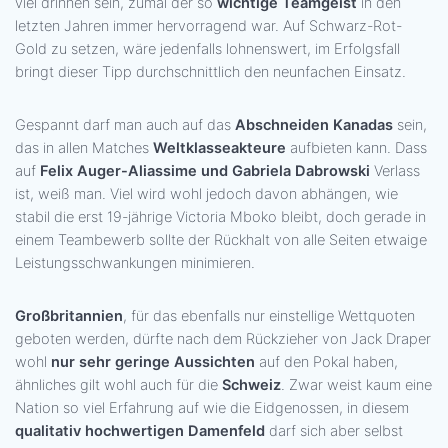
viel drinnen sein, zumal der so
wichtige Teamgeist
in den
letzten Jahren immer hervorragend war. Auf Schwarz-Rot-
Gold zu setzen, wäre jedenfalls lohnenswert, im Erfolgsfall
bringt dieser Tipp durchschnittlich den neunfachen Einsatz.
Gespannt darf man auch auf das
Abschneiden Kanadas
sein,
das in allen Matches
Weltklasseakteure
aufbieten kann. Dass
auf
Felix Auger-Aliassime und Gabriela Dabrowski
Verlass
ist, weiß man. Viel wird wohl jedoch davon abhängen, wie
stabil die erst 19-jährige Victoria Mboko bleibt, doch gerade in
einem Teambewerb sollte der Rückhalt von alle Seiten etwaige
Leistungsschwankungen minimieren.
Großbritannien
, für das ebenfalls nur einstellige Wettquoten
geboten werden, dürfte nach dem Rückzieher von Jack Draper
wohl
nur sehr geringe Aussichten
auf den Pokal haben,
ähnliches gilt wohl auch für die
Schweiz
. Zwar weist kaum eine
Nation so viel Erfahrung auf wie die Eidgenossen, in diesem
qualitativ hochwertigen Damenfeld
darf sich aber selbst