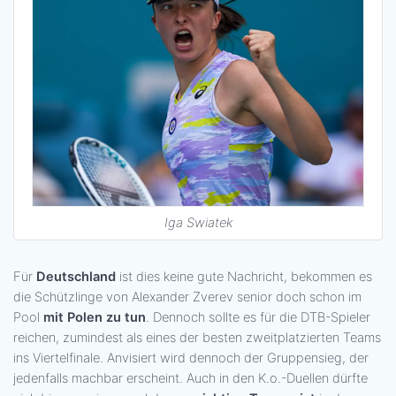
Iga Swiatek
Für
Deutschland
ist dies keine gute Nachricht, bekommen es
die Schützlinge von Alexander Zverev senior doch schon im
Pool
mit Polen zu tun
. Dennoch sollte es für die DTB-Spieler
reichen, zumindest als eines der besten zweitplatzierten Teams
ins Viertelfinale. Anvisiert wird dennoch der Gruppensieg, der
jedenfalls machbar erscheint. Auch in den K.o.-Duellen dürfte