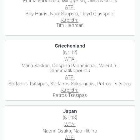
Emma Raducanu, Mingge Xu, Olivia Nicholls
ATP:
Billy Harris, Neal Skupski, Lloyd Glasspool
Kapitän:
Tim Henman
Griechenland
(Nr. 12)
WTA:
Maria Sakkari, Despina Papamichail, Valentin i
Grammatikopoulou
ATP:
Stefanos Tsitsipas, Stefanos Sakellaridis, Petros Tsitsipas
Kapitän:
Petros Tsitsipas
Japan
(Nr. 13)
WTA:
Naomi Osaka, Nao Hibino
ATP: