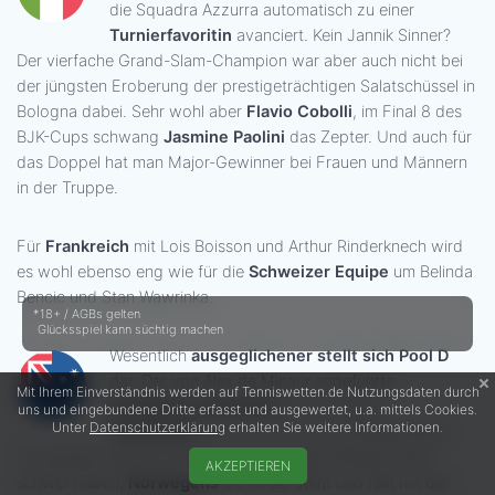
die Squadra Azzurra automatisch zu einer
Turnierfavoritin
avanciert. Kein Jannik Sinner?
Der vierfache Grand-Slam-Champion war aber auch nicht bei
der jüngsten Eroberung der prestigeträchtigen Salatschüssel in
Bologna dabei. Sehr wohl aber
Flavio Cobolli
, im Final 8 des
BJK-Cups schwang
Jasmine Paolini
das Zepter. Und auch für
das Doppel hat man Major-Gewinner bei Frauen und Männern
in der Truppe.
Für
Frankreich
mit Lois Boisson und Arthur Rinderknech wird
es wohl ebenso eng wie für die
Schweizer Equipe
um Belinda
Bencic und Stan Wawrinka.
*18+ / AGBs gelten
Glücksspiel kann süchtig machen
Wesentlich
ausgeglichener stellt sich Pool D
dar. Der von Alex de Minaur angeführte
Mit Ihrem Einverständnis werden auf Tenniswetten.de Nutzungsdaten durch
Gastgeber Australien
wird es gegen
uns und eingebundene Dritte erfasst und ausgewertet, u.a. mittels Cookies.
Unter
Datenschutzerklärung
erhalten Sie weitere Informationen.
Tschechien
, das u.a. mit den hochdekorierten
Tourspielern Barbora Krejcikova und Jakub Mensik antritt
AKZEPTIEREN
schwer haben,
Norwegens
Schicksal steht und fällt mit der