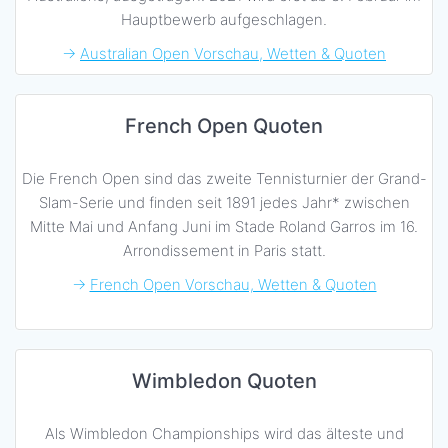
Hauptbewerb aufgeschlagen.
→
Australian Open Vorschau, Wetten & Quoten
French Open Quoten
Die French Open sind das zweite Tennisturnier der Grand-
Slam-Serie und finden seit 1891 jedes Jahr* zwischen
Mitte Mai und Anfang Juni im Stade Roland Garros im 16.
Arrondissement in Paris statt.
→
French Open Vorschau, Wetten & Quoten
Wimbledon Quoten
Als Wimbledon Championships wird das älteste und