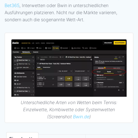
Bet365
, Interwetten oder Bwin in unterschiedlichen
Ausführungen platzieren. Nicht nur die Märkte variieren,
sondern auch die sogenannte Wett-Art.
Unterschiedliche Arten von Wetten beim Tennis:
Einzelwette, Kombiwette oder Systemwetten
(Screenshot
Bwin.de
)