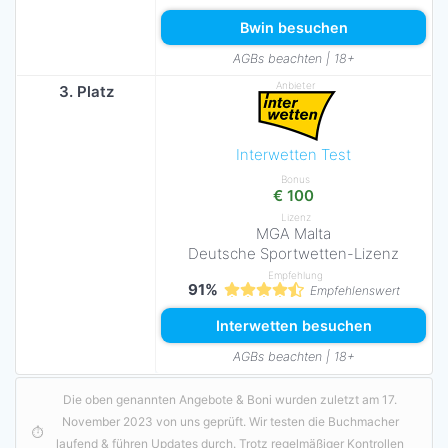
Bwin besuchen
AGBs beachten | 18+
3. Platz
Interwetten Test
€ 100
MGA Malta
Deutsche Sportwetten-Lizenz
91%
Empfehlenswert
Interwetten besuchen
AGBs beachten | 18+
Die oben genannten Angebote & Boni wurden zuletzt am 17.
November 2023 von uns geprüft. Wir testen die Buchmacher
⏱
laufend & führen Updates durch. Trotz regelmäßiger Kontrollen