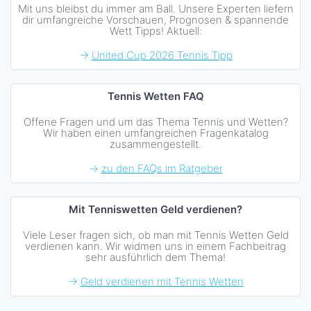
Mit uns bleibst du immer am Ball. Unsere Experten liefern
dir umfangreiche Vorschauen, Prognosen & spannende
Wett Tipps! Aktuell:
→
United Cup 2026 Tennis Tipp
Tennis Wetten FAQ
Offene Fragen und um das Thema Tennis und Wetten?
Wir haben einen umfangreichen Fragenkatalog
zusammengestellt.
→
zu den FAQs im Ratgeber
Mit Tenniswetten Geld verdienen?
Viele Leser fragen sich, ob man mit Tennis Wetten Geld
verdienen kann. Wir widmen uns in einem Fachbeitrag
sehr ausführlich dem Thema!
→
Geld verdienen mit Tennis Wetten