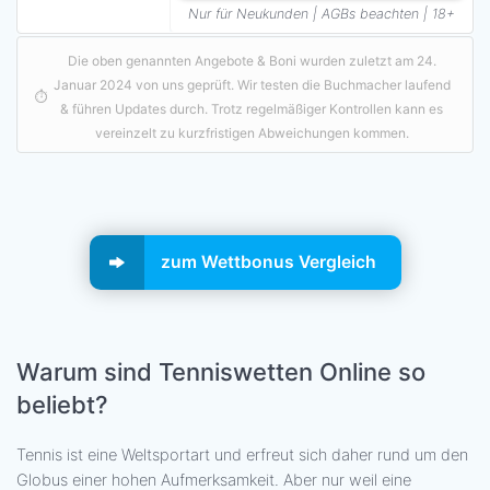
Nur für Neukunden | AGBs beachten | 18+
Die oben genannten Angebote & Boni wurden zuletzt am 24.
Januar 2024 von uns geprüft. Wir testen die Buchmacher laufend
⏱
& führen Updates durch. Trotz regelmäßiger Kontrollen kann es
vereinzelt zu kurzfristigen Abweichungen kommen.
zum Wettbonus Vergleich
Warum sind Tenniswetten Online so
beliebt?
Tennis ist eine Weltsportart und erfreut sich daher rund um den
Globus einer hohen Aufmerksamkeit. Aber nur weil eine