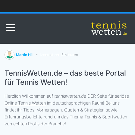
Martin Hill
Lesezeit ca. 5 Minuten
TennisWetten.de – das beste Portal
für Tennis Wetten!
Herzlich Willkommen auf
tenniswetten.de
DER Seite für
seriöse
Online Tennis Wetten
im deutschsprachigen Raum! Bei uns
findet ihr Tipps, Vorhersagen, Quoten & Strategien sowie
Erfahrungsberichte rund um das Thema Tennis & Sportwetten
von
echten Profis der Branche!