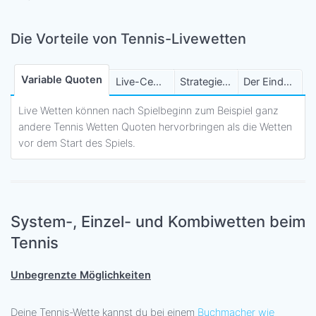
Die Vorteile von Tennis-Livewetten
Variable Quoten
Live-Center
Strategie Wetten
Der Eindruck zählt
Live Wetten können nach Spielbeginn zum Beispiel ganz
andere Tennis Wetten Quoten hervorbringen als die Wetten
vor dem Start des Spiels.
System-, Einzel- und Kombiwetten beim
Tennis
Unbegrenzte Möglichkeiten
Deine Tennis-Wette kannst du bei einem
Buchmacher wie