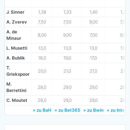
J. Sinner
1,38
1,33
1,40
1,37
A. Zverev
7,50
7,50
9,00
7,50
A. de
8,00
9,00
7,00
9,00
Minaur
L. Musetti
13,0
13,0
13,0
13,0
A. Bublik
18,0
19,0
17,0
19,0
T.
20,0
21,0
21,0
21,0
Griekspoor
M.
28,0
29,0
29,0
29,0
Berrettini
C. Moutet
28,0
29,0
29,0
29,0
» zu BaH
» zu Bet365
» zu Bwin
» zu Inter