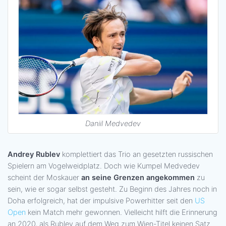
Daniil Medvedev
Andrey Rublev
komplettiert das Trio an gesetzten russischen
Spielern am Vogelweidplatz. Doch wie Kumpel Medvedev
scheint der Moskauer
an seine Grenzen angekommen
zu
sein, wie er sogar selbst gesteht. Zu Beginn des Jahres noch in
Doha erfolgreich, hat der impulsive Powerhitter seit den
US
Open
kein Match mehr gewonnen. Vielleicht hilft die Erinnerung
an 2020, als Rublev auf dem Weg zum Wien-Titel keinen Satz