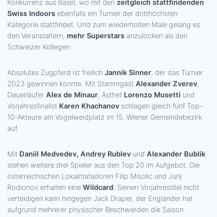
Konkurrenz aus Basel, wo mit den
zeitgleich stattfindenden
Swiss Indoors
ebenfalls ein Turnier der dritthöchsten
Kategorie stattfindet. Und zum wiederholten Male gelang es
den Veranstaltern,
mehr Superstars
anzulocken als den
Schweizer Kollegen.
Absolutes Zugpferd ist freilich
Jannik Sinner
, der das Turnier
2023 gewinnen konnte. Mit Stammgast
Alexander Zverev
,
Dauerläufer
Alex de Minaur
, Ästhet
Lorenzo Musetti
und
Vorjahresfinalist
Karen Khachanov
schlagen gleich fünf Top-
10-Akteure am Vogelweidplatz im 15. Wiener Gemeindebezirk
auf.
Mit
Daniil Medvedev, Andrey Rublev
und
Alexander Bublik
stehen weitere drei Spieler aus den Top 20 im Aufgebot. Die
österreichischen Lokalmatadoren Filip Misolic und Jurij
Rodionov erhalten eine
Wildcard
. Seinen Vorjahrestitel nicht
verteidigen kann hingegen Jack Draper, der Engländer hat
aufgrund mehrerer physischer Beschwerden die Saison