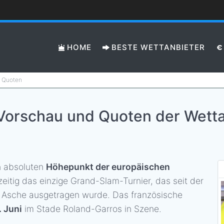
HOME
BESTE WETTANBIETER
& Quoten
Vorschau und Quoten der Wetta
n absoluten
Höhepunkt der europäischen
eitig das einzige Grand-Slam-Turnier, das seit der
 Asche ausgetragen wurde. Das französische
. Juni
im Stade Roland-Garros in Szene.