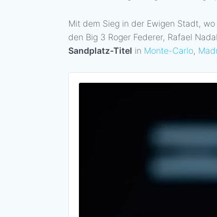
Mit dem Sieg in der Ewigen Stadt, wo 
den Big 3 Roger Federer, Rafael Nadal
Sandplatz-Titel
in
Monte-Carlo
,
Madr