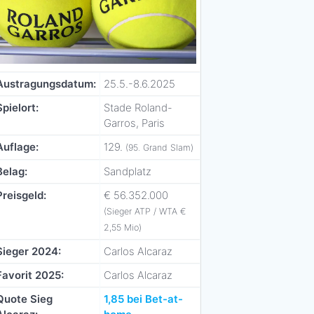
Austragungsdatum:
25.5.-8.6.2025
Spielort:
Stade Roland-
Garros, Paris
Auflage:
129.
(95. Grand Slam)
Belag:
Sandplatz
Preisgeld:
€ 56.352.000
(Sieger ATP / WTA €
2,55 Mio)
Sieger 2024:
Carlos Alcaraz
Favorit 2025:
Carlos Alcaraz
Quote Sieg
1,85 bei Bet-at-