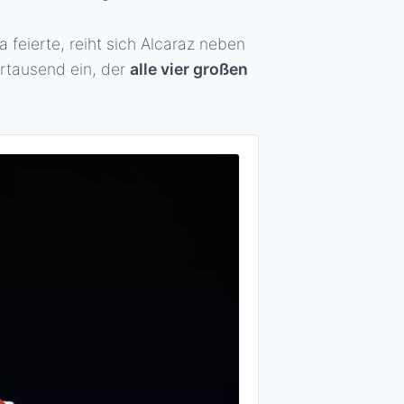
 feierte, reiht sich Alcaraz neben
hrtausend ein, der
alle vier großen