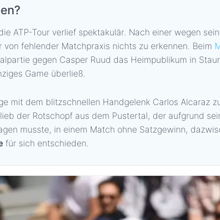
pen?
die ATP-Tour verlief spektakulär. Nach einer wegen sei
 von fehlender Matchpraxis nichts zu erkennen. Beim
M
lfinalpartie gegen Casper Ruud das Heimpublikum in Sta
inziges Game überließ.
ge mit dem blitzschnellen Handgelenk Carlos Alcaraz z
blieb der Rotschopf aus dem Pustertal, der aufgrund se
bsagen musste, in einem Match ohne Satzgewinn, dazwis
e
für sich entschieden.