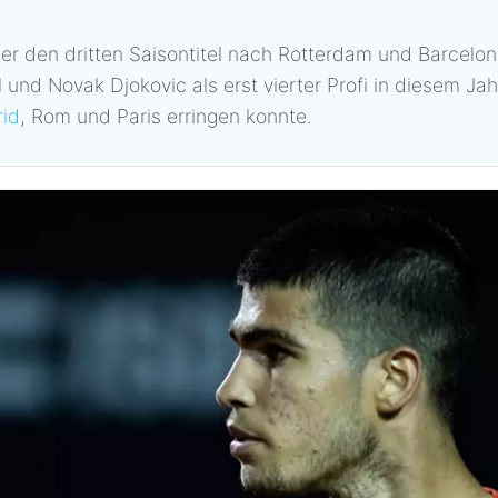
er den dritten Saisontitel nach Rotterdam und Barcelona
 und Novak Djokovic als erst vierter Profi in diesem Ja
id
, Rom und Paris erringen konnte.