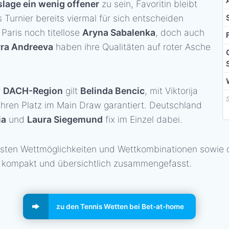
lage ein wenig offener
zu sein, Favoritin bleibt
s Turnier bereits viermal für sich entscheiden
 Paris noch titellose
Aryna Sabalenka
, doch auch
rra Andreeva
haben ihre Qualitäten auf roter Asche
r
DACH-Region
gilt
Belinda Bencic
, mit Viktorija
ihren Platz im Main Draw garantiert. Deutschland
ia
und
Laura Siegemund
fix im Einzel dabei.
dsten Wettmöglichkeiten und Wettkombinationen sowie 
e kompakt und übersichtlich zusammengefasst.
zu den Tennis Wetten bei Bet-at-home