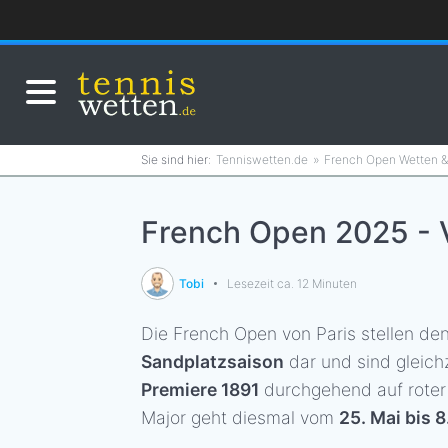
Tenniswetten.de
French Open Wetten 
French Open 2025 - 
Tobi
Lesezeit ca. 12 Minuten
Die French Open von Paris stellen de
Sandplatzsaison
dar und sind gleichz
Premiere 1891
durchgehend auf roter
Major geht diesmal vom
25. Mai bis 8