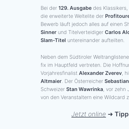
Bei der
129. Ausgabe
des Klassikers, 
die erweiterte Weltelite der
Profitou
Bewerb läuft jedoch alles auf eine
Sinner
und Titelverteidiger
Carlos Al
Slam-Titel
untereinander aufteilten.
Neben dem Südtiroler Weltranglistene
fix im Hauptfeld vertreten. Die Hoff
Vorjahresfinalist
Alexander Zverev
, h
Altmaier
. Der Österreicher
Sebastian
Schweizer
Stan Wawrinka
, vor zehn
von den Veranstaltern eine Wildcard 
Jetzt online
➜
Tipp