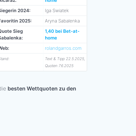
Alcaraz:
home
Siegerin 2024:
Iga Swiatek
Favoritin 2025:
Aryna Sabalenka
Quote Sieg
1,40 bei Bet-at-
Sabalenka:
home
Web:
rolandgarros.com
Stand:
Text & Tipp 22.5.2025,
Quoten 7.6.2025
die
besten Wettquoten zu den