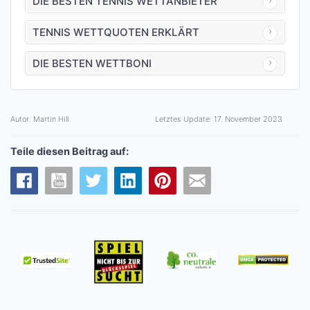
DIE BESTEN TENNIS WETTANBIETER
TENNIS WETTQUOTEN ERKLÄRT
DIE BESTEN WETTBONI
Autor:
Martin Hill
Letztes Update:
17. November 2023
Teile diesen Beitrag auf: