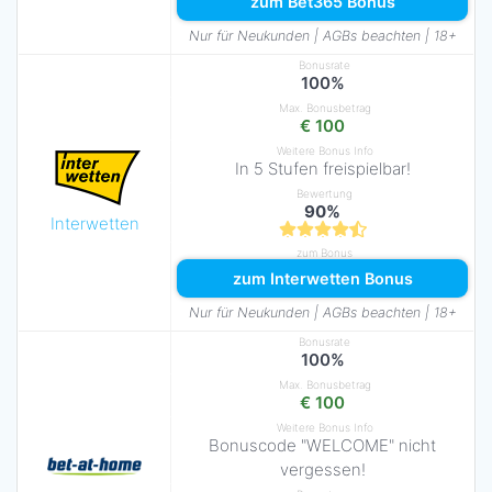
zum Bet365 Bonus
Nur für Neukunden | AGBs beachten | 18+
100%
€ 100
In 5 Stufen freispielbar!
90%
Interwetten
zum Interwetten Bonus
Nur für Neukunden | AGBs beachten | 18+
100%
€ 100
Bonuscode "WELCOME" nicht
vergessen!