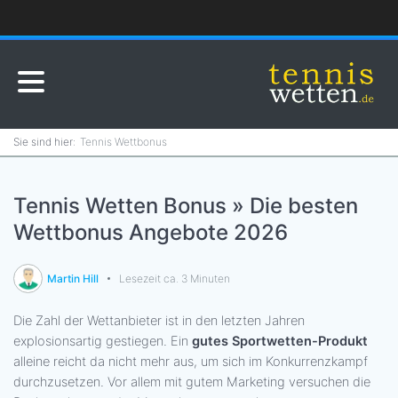
Tennis Wettbonus
Tennis Wetten Bonus » Die besten
Wettbonus Angebote 2026
Martin Hill
Lesezeit ca. 3 Minuten
Die Zahl der Wettanbieter ist in den letzten Jahren
explosionsartig gestiegen. Ein
gutes Sportwetten-Produkt
alleine reicht da nicht mehr aus, um sich im Konkurrenzkampf
durchzusetzen. Vor allem mit gutem Marketing versuchen die