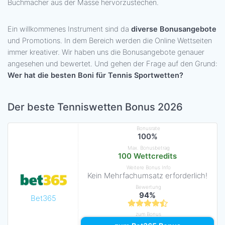
Buchmacher aus der Masse hervorzustechen.
Ein willkommenes Instrument sind da
diverse Bonusangebote
und Promotions. In dem Bereich werden die Online Wettseiten
immer kreativer. Wir haben uns die Bonusangebote genauer
angesehen und bewertet. Und gehen der Frage auf den Grund:
Wer hat die besten Boni für Tennis Sportwetten?
Der beste Tenniswetten Bonus 2026
100%
100 Wettcredits
Kein Mehrfachumsatz erforderlich!
94%
Bet365