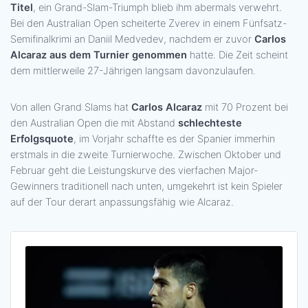
Titel
, ein Grand-Slam-Triumph blieb ihm abermals verwehrt.
Bei den Australian Open scheiterte Zverev in einem Fünfsatz-
Semifinalkrimi an Daniil Medvedev, nachdem er zuvor
Carlos
Alcaraz aus dem Turnier genommen
hatte. Die Zeit scheint
dem mittlerweile 27-Jährigen langsam davonzulaufen.
Von allen Grand Slams hat
Carlos Alcaraz
mit 70 Prozent bei
den Australian Open die mit Abstand
schlechteste
Erfolgsquote
, im Vorjahr schaffte es der Spanier immerhin
erstmals in die zweite Turnierwoche. Zwischen Oktober und
Februar geht die Leistungskurve des vierfachen Major-
Gewinners traditionell nach unten, umgekehrt ist kein Spieler
auf der Tour derart anpassungsfähig wie Alcaraz.