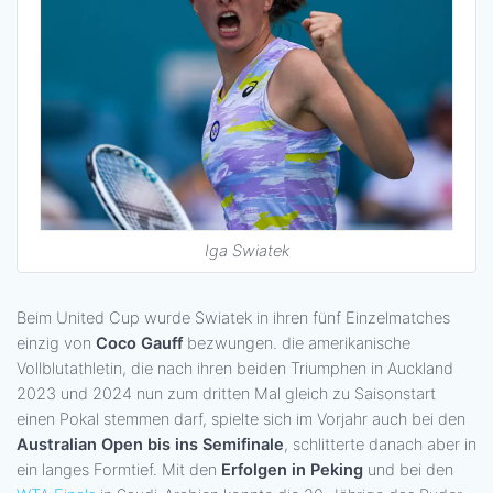
Iga Swiatek
Beim United Cup wurde Swiatek in ihren fünf Einzelmatches
einzig von
Coco Gauff
bezwungen. die amerikanische
Vollblutathletin, die nach ihren beiden Triumphen in Auckland
2023 und 2024 nun zum dritten Mal gleich zu Saisonstart
einen Pokal stemmen darf, spielte sich im Vorjahr auch bei den
Australian Open bis ins Semifinale
, schlitterte danach aber in
ein langes Formtief. Mit den
Erfolgen in Peking
und bei den