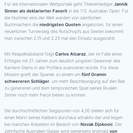
Für die internationalen Wettportale geht Titelverteidiger
Jannik
Sinner als deklarierter Favorit
in die 113. Australian Open. Für
die Nummer eins der Welt werden von sämtlichen
Buchmachern die
niedrigsten Quoten
angeboten, für einen
neuerlichen Turniersieg des Rotschopfs aus Sexten bekommt
man zwischen 2,15 und 2,25 mal den Einsatz ausgezahlt.
Mit Respektabstand folgt
Carlos Alcaraz
, der im Falle eines
Erfolges mit 21 Jahren zum deutlich jüngsten Gewinner des
Karriere-Slams in der Profiära avancieren würde. Für diese
Mission greift der Spanier zu einem um
fünf Gramm
schwereren Schläger
, um mehr Beschleunigung auf den Ball
zu generieren und dem temporeichen Spiel seines Rivalen
Sinner noch mehr Paroli bieten zu können.
Die durchschnittlichen Siegquoten von 4,50 stellen sich für
einen Mann seines Kalibers durchaus attraktiv dar und liegen
bei manchen Anbietern im Bereich von
Novak Djokovic
. Der
zehnfache Australien-Sieger wird seinerseits erstmals
von