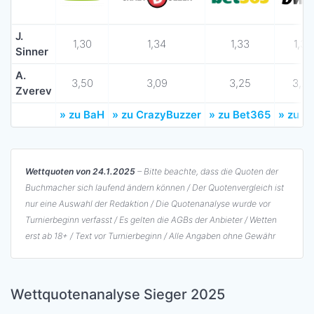
J.
1,30
1,34
1,33
1,36
Sinner
A.
3,50
3,09
3,25
3,25
Zverev
» zu BaH
» zu CrazyBuzzer
» zu Bet365
» zu B
Wettquoten von 24.1.2025
– Bitte beachte, dass die Quoten der
Buchmacher sich laufend ändern können / Der Quotenvergleich ist
nur eine Auswahl der Redaktion / Die Quotenanalyse wurde vor
Turnierbeginn verfasst / Es gelten die AGBs der Anbieter / Wetten
erst ab 18+ / Text vor Turnierbeginn / Alle Angaben ohne Gewähr
Wettquotenanalyse Sieger 2025