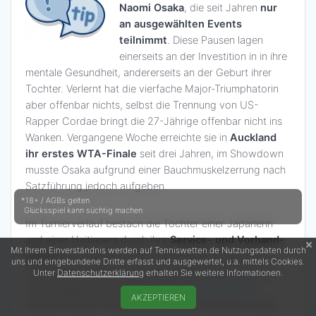
Naomi Osaka
, die seit Jahren
nur
an ausgewählten Events
teilnimmt
. Diese Pausen lagen
einerseits an der Investition in in ihre
mentale Gesundheit, andererseits an der Geburt ihrer
Tochter. Verlernt hat die vierfache Major-Triumphatorin
aber offenbar nichts, selbst die Trennung von US-
Rapper Cordae bringt die 27-Jährige offenbar nicht ins
Wanken. Vergangene Woche erreichte sie in
Auckland
ihr erstes WTA-Finale
seit drei Jahren, im Showdown
musste Osaka aufgrund einer Bauchmuskelzerrung nach
Satzführung jedoch aufgeben.
*18+ / AGBs gelten
Glücksspiel kann süchtig machen
Im Turnierverlauf bestach die Tochter einer Japanerin
und einer Haitianers durch ihre
Service- und Vorhand-
Mit Ihrem Einverständnis werden auf Tenniswetten.de Nutzungsdaten durch
Power
und der Gabe, auch lange Rallyes für sich zu
uns und eingebundene Dritte erfasst und ausgewertet, u.a. mittels Cookies.
entscheiden. Dementsprechend ambitioniert sind ihre
Unter
Datenschutzerklärung
erhalten Sie weitere Informationen.
Erwartungen für die Australian Open,
Bet-at-home
AKZEPTIEREN
wartet für einen Triumph der aktuellen Nummer 50 der