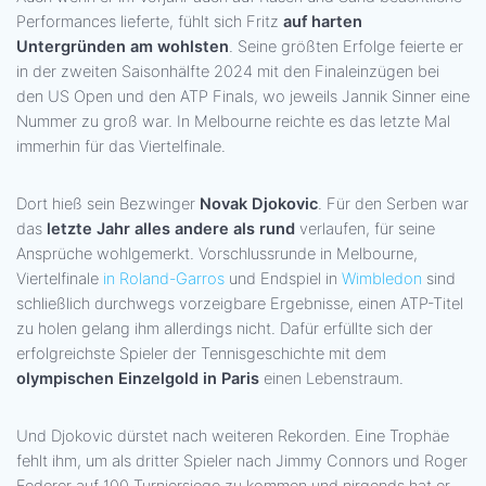
Performances lieferte, fühlt sich Fritz
auf harten
Untergründen am wohlsten
. Seine größten Erfolge feierte er
in der zweiten Saisonhälfte 2024 mit den Finaleinzügen bei
den US Open und den ATP Finals, wo jeweils Jannik Sinner eine
Nummer zu groß war. In Melbourne reichte es das letzte Mal
immerhin für das Viertelfinale.
Dort hieß sein Bezwinger
Novak Djokovic
. Für den Serben war
das
letzte Jahr alles andere als rund
verlaufen, für seine
Ansprüche wohlgemerkt. Vorschlussrunde in Melbourne,
Viertelfinale
in Roland-Garros
und Endspiel in
Wimbledon
sind
schließlich durchwegs vorzeigbare Ergebnisse, einen ATP-Titel
zu holen gelang ihm allerdings nicht. Dafür erfüllte sich der
erfolgreichste Spieler der Tennisgeschichte mit dem
olympischen Einzelgold in Paris
einen Lebenstraum.
Und Djokovic dürstet nach weiteren Rekorden. Eine Trophäe
fehlt ihm, um als dritter Spieler nach Jimmy Connors und Roger
Federer auf 100 Turniersiege zu kommen und nirgends hat er