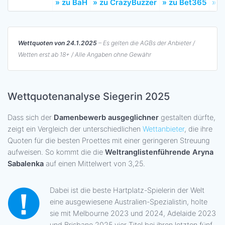
» zu BaH
» zu CrazyBuzzer
» zu Bet365
» z
Wettquoten von 24.1.2025
– Es gelten die AGBs der Anbieter /
Wetten erst ab 18+ / Alle Angaben ohne Gewähr
Wettquotenanalyse Siegerin 2025
Dass sich der
Damenbewerb ausgeglichner
gestalten dürfte,
zeigt ein Vergleich der unterschiedlichen
Wettanbieter
, die ihre
Quoten für die besten Proettes mit einer geringeren Streuung
aufweisen. So kommt die die
Weltranglistenführende Aryna
Sabalenka
auf einen Mittelwert von 3,25.
Dabei ist die beste Hartplatz-Spielerin der Welt
eine ausgewiesene Australien-Spezialistin, holte
sie mit Melbourne 2023 und 2024, Adelaide 2023
und Brisbane 2025
vier Titel bei ihren letzten fünf