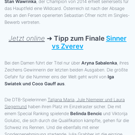
Stan Wawrinka
, der Champion von 2014 erhielt seinerseits für
das Hauptfeld eine Wildcard. Österreich ist nach der Absage
des an den Fersen operierten Sebastian Ofner nicht im Singles-
Bewerb vertreten.
Jetzt online
➜
Tipp zum Finale
Sinner
vs Zverev
Bei den Damen führt der Titel nur über
Aryna Sabalenka
, ihres
Zeichens Gewinnerin der letzten beiden Ausgaben. Die größte
Gefahr für die Nummer eins der Welt geht wohl von
Iga
Swiatek und Coco Gauff aus
.
Die DTB-Spielerinnen
Tatjana Maria, Jule Niemeier und Laura
Siegemund
haben ihren Platz im Einzelraster sicher. Die mit
einem Special Ranking spielende
Belinda Bencic
und Viktorija
Golubic, die sich durch die Qualifikation kämpfte, gehen für die
Schweiz ins Rennen. Und die ebenfalls mit einer
Sondergenehmigung startende Julia Grabher ist die einzige