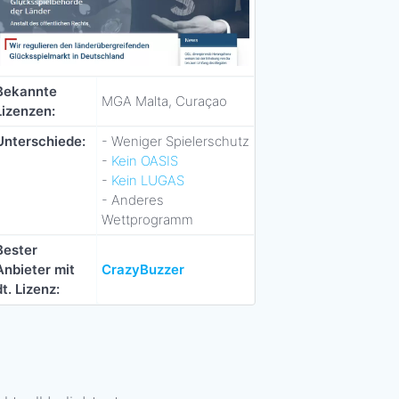
Bekannte
MGA Malta, Curaçao
Lizenzen:
Unterschiede:
- Weniger Spielerschutz
-
Kein OASIS
-
Kein LUGAS
- Anderes
Wettprogramm
Bester
Anbieter mit
CrazyBuzzer
dt. Lizenz: