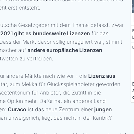
ht erst entsteht.
eutsche Gesetzgeber mit dem Thema befasst. Zwar
t 2021 gibt es bundesweite Lizenzen
für das
Dass der Markt davor völlig unreguliert war, stimmt
hmacher auf
andere europäische Lizenzen
wetten zu vertreiben.
 für andere Märkte nach wie vor - die
Lizenz aus
raltar, zum Mekka für Glücksspielanbieter geworden.
eeteritorium für Anbieter, die Zutritt in die
ne Option mehr. Dafür hat ein anderes Land
en:
Curaco
ist das neue Zentrum einer
jungen
an unweigerlich, liegt das nicht in der Karibik?