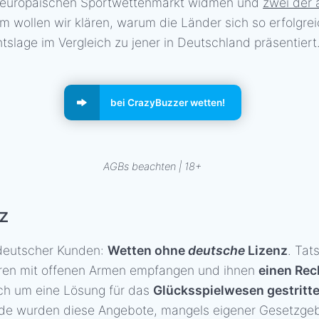
em europäischen Sportwettenmarkt widmen und
zwei der 
m wollen wir klären, warum die Länder sich so erfolgrei
tslage im Vergleich zu jener in Deutschland präsentiert
bei CrazyBuzzer wetten!
AGBs beachten | 18+
z
 deutscher Kunden:
Wetten ohne
deutsche
Lizenz
. Tat
hren mit offenen Armen empfangen und ihnen
einen Re
ch um eine Lösung für das
Glücksspielwesen gestritt
nde wurden diese Angebote, mangels eigener Gesetzge