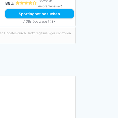
Teilweise
89%
empfehlenswert
Sportingbet besuchen
AGBs beachten | 18+
en Updates durch. Trotz regelmäßiger Kontrollen