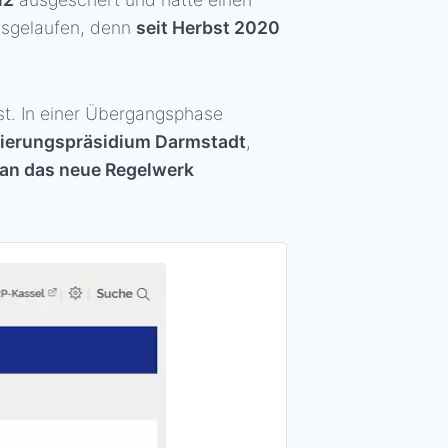
ausgelaufen, denn
seit Herbst 2020
t ist. In einer Übergangsphase
ierungspräsidium Darmstadt
,
an das neue Regelwerk