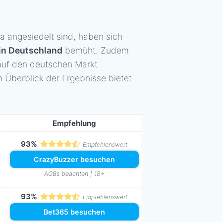
ta angesiedelt sind, haben sich
n Deutschland
bemüht. Zudem
 auf den deutschen Markt
 Überblick der Ergebnisse bietet
Empfehlung
93%
Empfehlenswert
CrazyBuzzer besuchen
AGBs beachten | 18+
93%
Empfehlenswert
Bet365 besuchen