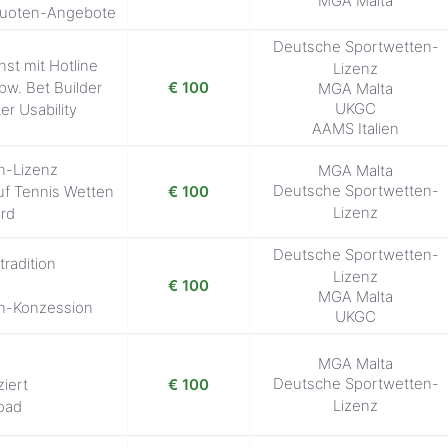
MGA Malta
 Quoten-Angebote
Deutsche Sportwetten-
st mit Hotline
Lizenz
pw. Bet Builder
€ 100
MGA Malta
UKGC
r Usability
AAMS Italien
n-Lizenz
MGA Malta
Deutsche Sportwetten-
f Tennis Wetten
€ 100
Lizenz
rd
Deutsche Sportwetten-
radition
Lizenz
€ 100
MGA Malta
n-Konzession
UKGC
MGA Malta
Deutsche Sportwetten-
iert
€ 100
Lizenz
oad