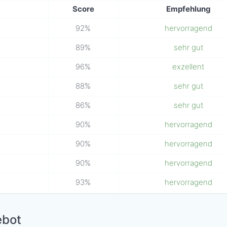
Score
Empfehlung
92%
hervorragend
89%
sehr gut
96%
exzellent
88%
sehr gut
86%
sehr gut
90%
hervorragend
90%
hervorragend
90%
hervorragend
93%
hervorragend
ebot