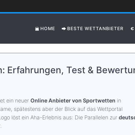
HOME
BESTE WETTANBIETER
n: Erfahrungen, Test & Bewert
bet ein neuer
Online Anbieter von Sportwetten
in
Name, spätestens aber der Blick auf das Wettportal
ogo löst ein Aha-Erlebnis aus: Die Parallelen zur
deuts
.