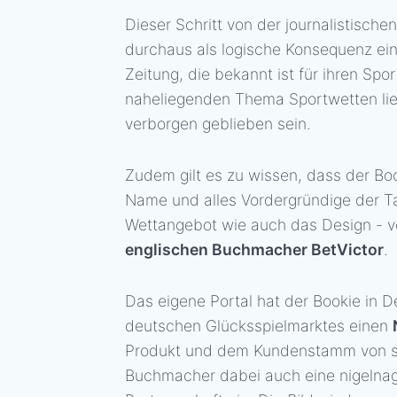
Dieser Schritt von der journalistisch
durchaus als logische Konsequenz ei
Zeitung, die bekannt ist für ihren Spo
naheliegenden Thema Sportwetten lieb
verborgen geblieben sein.
Zudem gilt es zu wissen, dass der Boo
Name und alles Vordergründige der Ta
Wettangebot wie auch das Design - v
englischen Buchmacher BetVictor
.
Das eigene Portal hat der Bookie in 
deutschen Glücksspielmarktes einen
Produkt und dem Kundenstamm von se
Buchmacher dabei auch eine nigelna