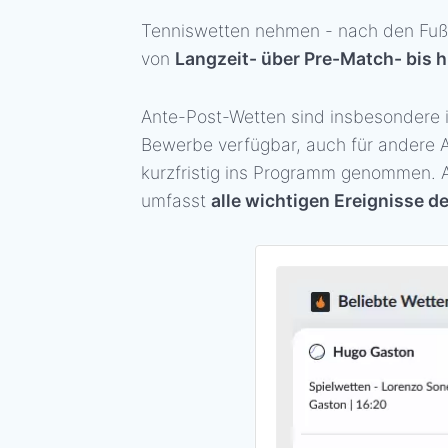
Tenniswetten nehmen - nach den Fußba
von
Langzeit- über Pre-Match- bis h
Ante-Post-Wetten sind insbesondere 
Bewerbe verfügbar, auch für andere 
kurzfristig ins Programm genommen. 
umfasst
alle wichtigen Ereignisse de