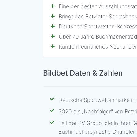
Eine der besten Auszahlungsra
Bringt das Betvictor Sportsbo
Deutsche Sportwetten-Konzess
Über 70 Jahre Buchmachertrad
Kundenfreundliches Neukunde
Bildbet Daten & Zahlen
Deutsche Sportwettenmarke in 
2020 als „Nachfolger" von Betv
Teil der BV Group, die in ihren
Buchmacherdynastie Chandler 