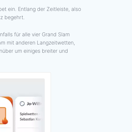
ein. Entlang der Zeitleiste, also
rz begehrt.
nfalls für alle vier Grand Slam
am mit anderen Langzeitwetten,
über um einiges breiter und