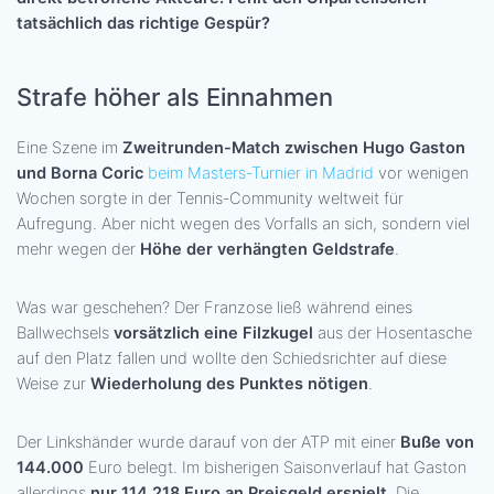
tatsächlich das richtige Gespür?
Strafe höher als Einnahmen
Eine Szene im
Zweitrunden-Match zwischen Hugo Gaston
und Borna Coric
beim Masters-Turnier in Madrid
vor wenigen
Wochen sorgte in der Tennis-Community weltweit für
Aufregung. Aber nicht wegen des Vorfalls an sich, sondern viel
mehr wegen der
Höhe der verhängten Geldstrafe
.
Was war geschehen? Der Franzose ließ während eines
Ballwechsels
vorsätzlich eine Filzkugel
aus der Hosentasche
auf den Platz fallen und wollte den Schiedsrichter auf diese
Weise zur
Wiederholung des Punktes nötigen
.
Der Linkshänder wurde darauf von der ATP mit einer
Buße von
144.000
Euro belegt. Im bisherigen Saisonverlauf hat Gaston
allerdings
nur 114.218 Euro an Preisgeld erspielt
. Die