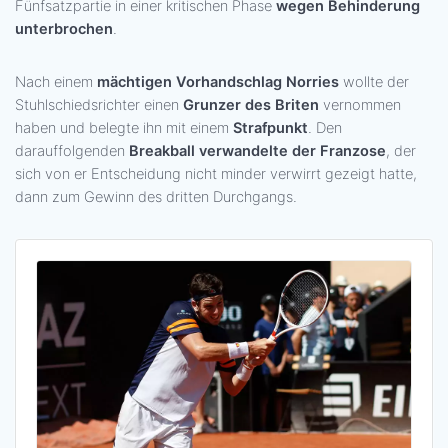
Fünfsatzpartie in einer kritischen Phase
wegen Behinderung
unterbrochen
.
Nach einem
mächtigen Vorhandschlag Norries
wollte der
Stuhlschiedsrichter einen
Grunzer des Briten
vernommen
haben und belegte ihn mit einem
Strafpunkt
. Den
darauffolgenden
Breakball verwandelte der Franzose
, der
sich von er Entscheidung nicht minder verwirrt gezeigt hatte,
dann zum Gewinn des dritten Durchgangs.