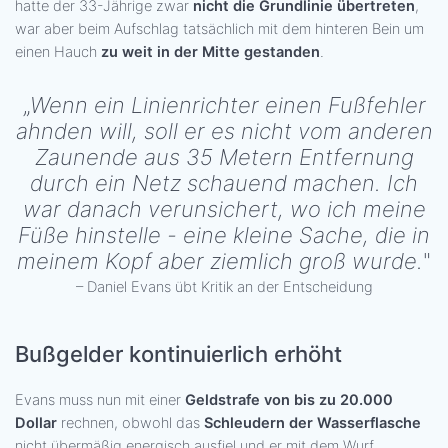
hatte der 33-Jährige zwar
nicht die Grundlinie übertreten
,
war aber beim Aufschlag tatsächlich mit dem hinteren Bein um
einen Hauch
zu weit in der Mitte gestanden
.
„
Wenn ein Linienrichter einen Fußfehler
ahnden will, soll er es nicht vom anderen
Zaunende aus 35 Metern Entfernung
durch ein Netz schauend machen. Ich
war danach verunsichert, wo ich meine
Füße hinstelle - eine kleine Sache, die in
meinem Kopf aber ziemlich groß wurde.
"
– Daniel Evans übt Kritik an der Entscheidung
Bußgelder kontinuierlich erhöht
Evans muss nun mit einer
Geldstrafe von bis zu 20.000
Dollar
rechnen, obwohl das
Schleudern der Wasserflasche
nicht übermäßig energisch ausfiel und er mit dem Wurf