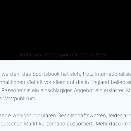
Deutscher Werbespot mit John Cleese
erden: das Sportsbook hat sich, trotz Internationalisi
altlichen Vielfalt vor allem auf die in England beliebten
asentennis ein einschlägiges Angebot ein erklärtes Mu
e Wettpublikum.
lande weniger populären Gesellschaftswetten, leider abe
deutschen Markt kurzerhand aussortiert. Mehr dazu im 