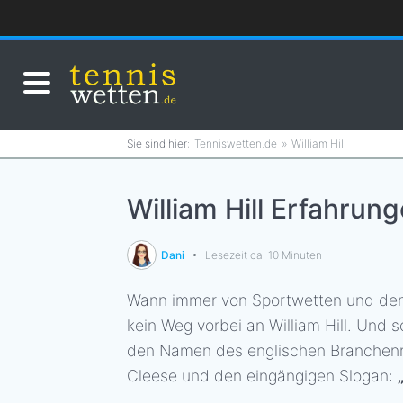
Tenniswetten.de
William Hill
William Hill Erfahru
Dani
Lesezeit ca. 10 Minuten
Wann immer von Sportwetten und den 
kein Weg vorbei an William Hill. Und 
den Namen des englischen Branchenri
Cleese und den eingängigen Slogan: