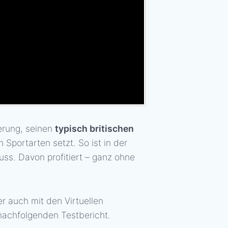
erung, seinen
typisch britischen
 Sportarten setzt. So ist in der
ss. Davon profitiert – ganz ohne
r auch mit den Virtuellen
nachfolgenden Testbericht.