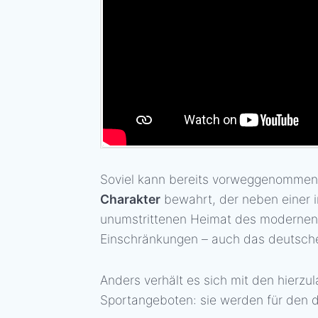
Soviel kann bereits vorweggenommen w
Charakter
bewahrt, der neben einer inh
unumstrittenen Heimat des modernen R
Einschränkungen – auch das deutsch
Anders verhält es sich mit den hierzu
Sportangeboten: sie werden für den 