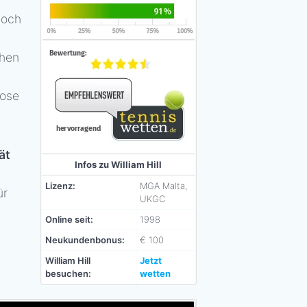
doch
chen
lose
ät
Infos zu William Hill
Lizenz:
MGA Malta,
ür
UKGC
Online seit:
1998
Neukundenbonus:
€ 100
William Hill
Jetzt
besuchen:
wetten