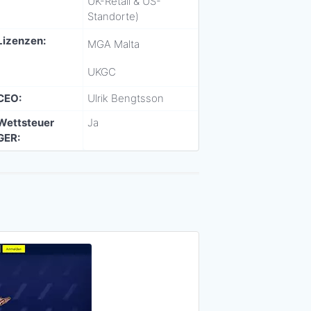
UK-Retail & US-
Standorte)
Lizenzen:
MGA Malta
UKGC
CEO:
Ulrik Bengtsson
Wettsteuer
Ja
GER: