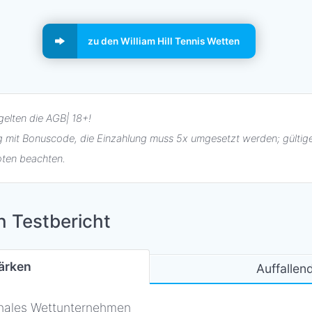
zu den William Hill Tennis Wetten
elten die AGB| 18+!
ng mit Bonuscode, die Einzahlung muss 5x umgesetzt werden; gülti
oten beachten.
n Testbericht
ärken
Auffalle
ionales Wettunternehmen