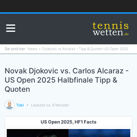
News
Djokovic vs Alcaraz – Tipp & Quoten US Open 2025
Novak Djokovic vs. Carlos Alcaraz -
US Open 2025 Halbfinale Tipp &
Quoten
Tobi
Lesezeit ca. 6 Minuten
US Open 2025, HF1 Facts