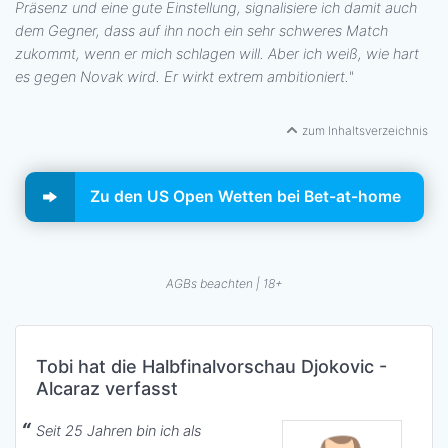
Präsenz und eine gute Einstellung, signalisiere ich damit auch
dem Gegner, dass auf ihn noch ein sehr schweres Match
zukommt, wenn er mich schlagen will. Aber ich weiß, wie hart
es gegen Novak wird. Er wirkt extrem ambitioniert.
"
zum Inhaltsverzeichnis
Zu den US Open Wetten bei Bet-at-home
AGBs beachten | 18+
Tobi hat die Halbfinalvorschau Djokovic -
Alcaraz verfasst
Seit 25 Jahren bin ich als