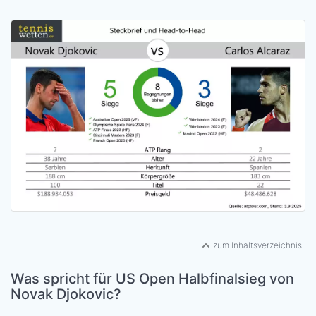
zum Inhaltsverzeichnis
Was spricht für US Open Halbfinalsieg von
Novak Djokovic?