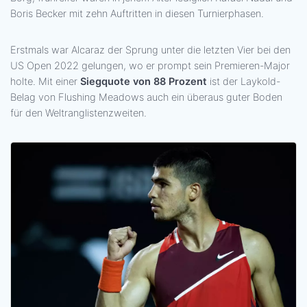
Boris Becker mit zehn Auftritten in diesen Turnierphasen.
Erstmals war Alcaraz der Sprung unter die letzten Vier bei den
US Open 2022 gelungen, wo er prompt sein Premieren-Major
holte. Mit einer
Siegquote von 88 Prozent
ist der Laykold-
Belag von Flushing Meadows auch ein überaus guter Boden
für den Weltranglistenzweiten.