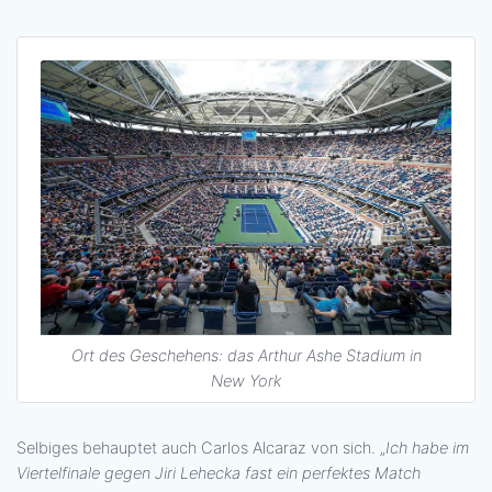
Ort des Geschehens: das Arthur Ashe Stadium in
New York
Selbiges behauptet auch
Carlos Alcaraz von sich. „
Ich habe im
Viertelfinale gegen Jiri Lehecka fast ein perfektes Match