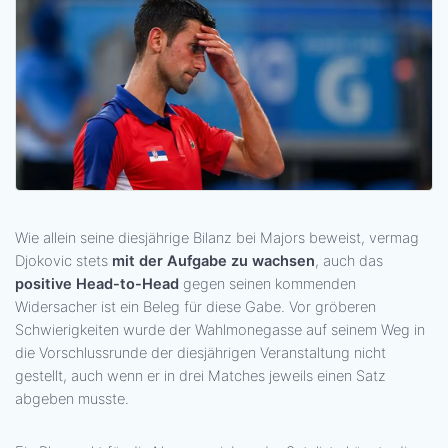
Wie allein seine diesjährige Bilanz bei Majors beweist, vermag
Djokovic stets
mit der Aufgabe zu wachsen
, auch das
positive Head-to-Head
gegen seinen kommenden
Widersacher ist ein Beleg für diese Gabe. Vor gröberen
Schwierigkeiten wurde der Wahlmonegasse auf seinem Weg in
die Vorschlussrunde der diesjährigen Veranstaltung nicht
gestellt, auch wenn er in drei Matches jeweils einen Satz
abgeben musste.