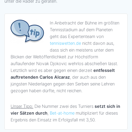
unter die Räder zu geraten.
In Anbetracht der Bühne im größten
Tennisstadium auf dem Planeten
geht das Expertenteam von
tenniswetten.de
nicht davon aus,
dass sich ein meistens unter dem
Blicken der Weltöffentlichkeit zur Höchstform
auflaufender Novak Djokovic wehrlos abschießen lässt.
Letztlich wird es aber gegen einen derzeit
entfesselt
auftretenden Carlos Alcaraz
, der auch aus den
jüngsten Niederlagen gegen den Serben seine Lehren
gezogen haben dürfte, nicht reichen.
Unser Tipp:
Die Nummer zwei des Turniers
setzt sich in
vier Sätzen durch
,
Bet-at-home
multipliziert für dieses
Ergebnis den Einsatz im Erfolgsfall mit 3,50.