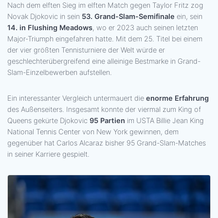
Nach dem elften Sieg im elften Match gegen Taylor Fritz zog
Novak Djokovic in sein
53. Grand-Slam-Semifinale
ein, sein
14. in Flushing Meadows
, wo er 2023 auch seinen letzten
Major-Triumph eingefahren hatte. Mit dem 25. Titel bei einem
der vier größten Tennisturniere der Welt würde er
geschlechterübergreifend eine alleinige Bestmarke in Grand-
Slam-Einzelbewerben aufstellen.
Ein interessanter Vergleich untermauert die
enorme Erfahrung
des Außenseiters. Insgesamt konnte der viermal zum King of
Queens gekürte Djokovic
95 Partien
im USTA Billie Jean King
National Tennis Center von New York gewinnen, dem
gegenüber hat Carlos Alcaraz bisher 95 Grand-Slam-Matches
in seiner Karriere gespielt.