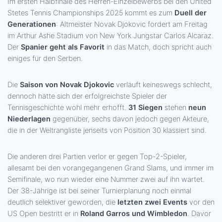
Im ersten Halbfinale des Herren-Einzelbewerbs bei den United
Stetes Tennis Championships 2025 kommt es zum
Duell der
Generationen
: Altmeister Novak Djokovic fordert am Freitag
im Arthur Ashe Stadium von New York Jungstar Carlos Alcaraz.
Der
Spanier geht als Favorit
in das Match, doch spricht auch
einiges für den Serben.
Die
Saison von Novak Djokovic
verläuft keineswegs schlecht,
dennoch hätte sich der erfolgreichste Spieler der
Tennisgeschichte wohl mehr erhofft.
31 Siegen
stehen
neun
Niederlagen
gegenüber, sechs davon jedoch gegen Akteure,
die in der Weltrangliste jenseits von Position 30 klassiert sind.
Die anderen drei Partien verlor er gegen Top-2-Spieler,
allesamt bei den vorangegangenen Grand Slams, und immer im
Semifinale, wo nun wieder eine Nummer zwei auf ihn wartet.
Der 38-Jährige ist bei seiner Turnierplanung noch einmal
deutlich selektiver geworden, die
letzten zwei Events
vor den
US Open bestritt er in
Roland Garros und Wimbledon
. Davor