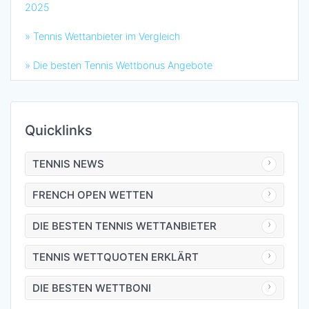
2025
» Tennis Wettanbieter im Vergleich
» Die besten Tennis Wettbonus Angebote
Quicklinks
TENNIS NEWS
FRENCH OPEN WETTEN
DIE BESTEN TENNIS WETTANBIETER
TENNIS WETTQUOTEN ERKLÄRT
DIE BESTEN WETTBONI