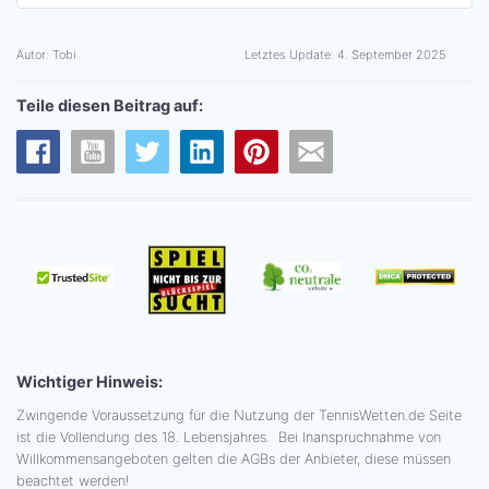
Autor:
Tobi
Letztes Update:
4. September 2025
Teile diesen Beitrag auf:
Wichtiger Hinweis:
Zwingende Voraussetzung für die Nutzung der TennisWetten.de Seite
ist die Vollendung des 18. Lebensjahres. Bei Inanspruchnahme von
Willkommensangeboten gelten die AGBs der Anbieter, diese müssen
beachtet werden!