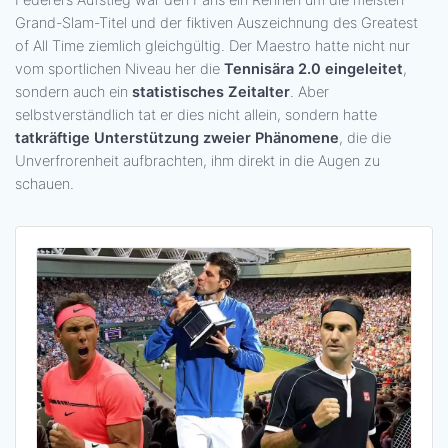
Federers Aufstieg war den Fans ein Rennen um die meisten
Grand-Slam-Titel und der fiktiven Auszeichnung des Greatest
of All Time ziemlich gleichgültig. Der Maestro hatte nicht nur
vom sportlichen Niveau her die
Tennisära 2.0 eingeleitet
,
sondern auch ein
statistisches Zeitalter
. Aber
selbstverständlich tat er dies nicht allein, sondern hatte
tatkräftige Unterstützung zweier Phänomene
, die die
Unverfrorenheit aufbrachten, ihm direkt in die Augen zu
schauen.