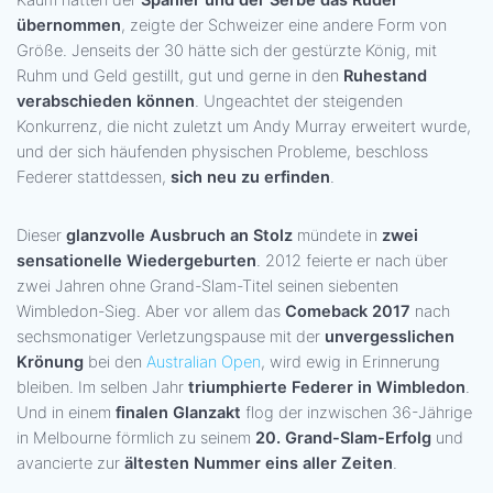
übernommen
, zeigte der Schweizer eine andere Form von
Größe. Jenseits der 30 hätte sich der gestürzte König, mit
Ruhm und Geld gestillt, gut und gerne in den
Ruhestand
verabschieden können
. Ungeachtet der steigenden
Konkurrenz, die nicht zuletzt um Andy Murray erweitert wurde,
und der sich häufenden physischen Probleme, beschloss
Federer stattdessen,
sich neu zu erfinden
.
Dieser
glanzvolle Ausbruch an Stolz
mündete in
zwei
sensationelle Wiedergeburten
. 2012 feierte er nach über
zwei Jahren ohne Grand-Slam-Titel seinen siebenten
Wimbledon-Sieg. Aber vor allem das
Comeback 2017
nach
sechsmonatiger Verletzungspause mit der
unvergesslichen
Krönung
bei den
Australian Open
, wird ewig in Erinnerung
bleiben. Im selben Jahr
triumphierte Federer in Wimbledon
.
Und in einem
finalen Glanzakt
flog der inzwischen 36-Jährige
in Melbourne förmlich zu seinem
20. Grand-Slam-Erfolg
und
avancierte zur
ältesten Nummer eins aller Zeiten
.