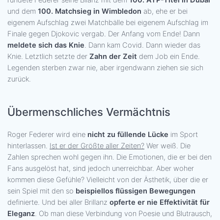
rundete Federer seine Bilanz mit dem
100. ATP-Titel in Dubai
und dem
100. Matchsieg in Wimbledon
ab, ehe er bei
eigenem Aufschlag zwei Matchbälle bei eigenem Aufschlag im
Finale gegen Djokovic vergab. Der Anfang vom Ende! Dann
meldete sich das Knie
. Dann kam Covid. Dann wieder das
Knie. Letztlich setzte der
Zahn der Zeit
dem Job ein Ende.
Legenden sterben zwar nie, aber irgendwann ziehen sie sich
zurück.
Übermenschliches Vermächtnis
Roger Federer wird eine
nicht zu füllende Lücke
im Sport
hinterlassen.
Ist er der Größte aller Zeiten?
Wer weiß. Die
Zahlen sprechen wohl gegen ihn. Die Emotionen, die er bei den
Fans ausgelöst hat, sind jedoch unerreichbar. Aber woher
kommen diese Gefühle? Vielleicht von der Ästhetik, über die er
sein Spiel mit den so
beispiellos flüssigen Bewegungen
definierte. Und bei aller Brillanz
opferte er nie Effektivität für
Eleganz
. Ob man diese Verbindung von Poesie und Blutrausch,