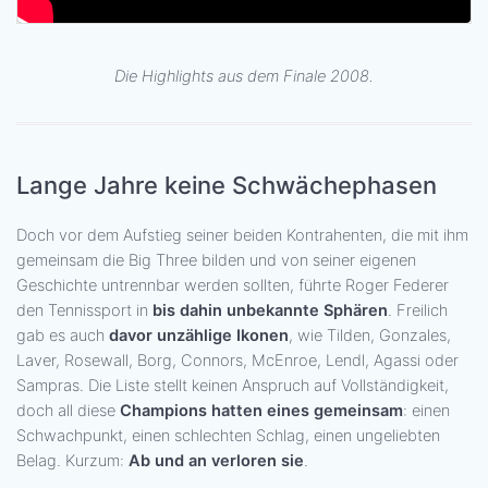
Die Highlights aus dem Finale 2008.
Lange Jahre keine Schwächephasen
Doch vor dem Aufstieg seiner beiden Kontrahenten, die mit ihm
gemeinsam die Big Three bilden und von seiner eigenen
Geschichte untrennbar werden sollten, führte Roger Federer
den Tennissport in
bis dahin unbekannte Sphären
. Freilich
gab es auch
davor unzählige Ikonen
, wie Tilden, Gonzales,
Laver, Rosewall, Borg, Connors, McEnroe, Lendl, Agassi oder
Sampras. Die Liste stellt keinen Anspruch auf Vollständigkeit,
doch all diese
Champions hatten eines gemeinsam
: einen
Schwachpunkt, einen schlechten Schlag, einen ungeliebten
Belag. Kurzum:
Ab und an verloren sie
.