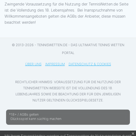
Zwingende Voraussetzung für die Nutzung der TennisWetten.de Seite
ist die Vollendung des 18. Lebensjahres. Bei Inanspruchnahme von
Willkommensangeboten gelten die AGBs der Anbieter, diese müssen
beachtet werden!
© 2013-2026 - TENNISWETTEN.DE - DAS ULTIMATIVE TENNIS WETTEN
PORTAL
ÜBER UNS
IMPRESSUM
DATENSCHUTZ & COOKIES
RECHTLICHER HINWEIS: VORAUSSETZUNG FÜR DIE NUTZUNG DER
TENNISWETTEN WEBSEITE IST DIE VOLLENDUNG DES 18.
LEBENSJAHRES SOWIE DIE BEACHTUNG DER FÜR DEN JEWEILIGEN
NUTZER GELTENDEN GLÜCKSSPIELGESETZE.
*18+ / AGBs gelten
Glücksspiel kann süchtig machen
Mit Ihrem Einverständnis werden auf Tenniswetten.de Nutzungsdaten durch