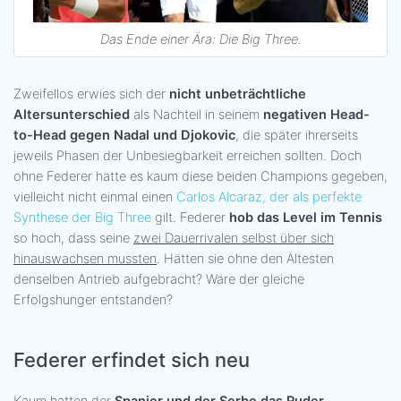
Das Ende einer Ära: Die Big Three.
Zweifellos erwies sich der
nicht unbeträchtliche
Altersunterschied
als Nachteil in seinem
negativen Head-
to-Head gegen Nadal und Djokovic
, die später ihrerseits
jeweils Phasen der Unbesiegbarkeit erreichen sollten. Doch
ohne Federer hätte es kaum diese beiden Champions gegeben,
vielleicht nicht einmal einen
Carlos Alcaraz, der als perfekte
Synthese der Big Three
gilt. Federer
hob das Level im Tennis
so hoch, dass seine
zwei Dauerrivalen selbst über sich
hinauswachsen mussten
. Hätten sie ohne den Ältesten
denselben Antrieb aufgebracht? Wäre der gleiche
Erfolgshunger entstanden?
Federer erfindet sich neu
Kaum hatten der
Spanier und der Serbe das Ruder