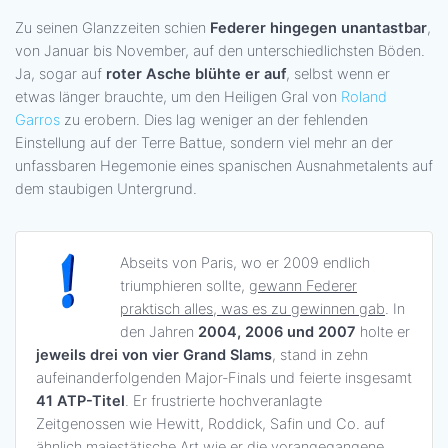
Zu seinen Glanzzeiten schien
Federer hingegen unantastbar
,
von Januar bis November, auf den unterschiedlichsten Böden.
Ja, sogar auf
roter Asche blühte er auf
, selbst wenn er
etwas länger brauchte, um den Heiligen Gral von
Roland
Garros
zu erobern. Dies lag weniger an der fehlenden
Einstellung auf der Terre Battue, sondern viel mehr an der
unfassbaren Hegemonie eines spanischen Ausnahmetalents auf
dem staubigen Untergrund.
Abseits von Paris, wo er 2009 endlich
triumphieren sollte,
gewann Federer
praktisch alles, was es zu gewinnen gab
. In
den Jahren
2004, 2006 und 2007
holte er
jeweils drei von vier Grand Slams
, stand in zehn
aufeinanderfolgenden Major-Finals und feierte insgesamt
41 ATP-Titel
. Er frustrierte hochveranlagte
Zeitgenossen wie Hewitt, Roddick, Safin und Co. auf
ähnlich majestätische Art wie er die vorangegangene