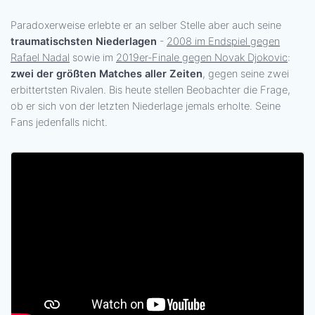
Paradoxerweise erlebte er an selber Stelle aber auch seine
traumatischsten Niederlagen
-
2008 im Endspiel gegen
Rafael Nadal
sowie im
2019er-Finale gegen Novak Djokovic
:
zwei der größten Matches aller Zeiten
, gegen seine zwei
erbittertsten Rivalen. Bis heute stellen Beobachter die Frage,
ob er sich von der letzten Niederlage jemals erholte. Seine
Fans jedenfalls nicht.