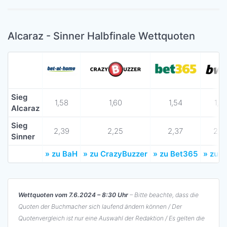
Alcaraz - Sinner Halbfinale Wettquoten
Sieg
1,58
1,60
1,54
1,6
Alcaraz
Sieg
2,39
2,25
2,37
2,3
Sinner
» zu BaH
» zu CrazyBuzzer
» zu Bet365
» zu B
Wettquoten vom 7.6.2024 – 8:30 Uhr
– Bitte beachte, dass die
Quoten der Buchmacher sich laufend ändern können / Der
Quotenvergleich ist nur eine Auswahl der Redaktion / Es gelten die