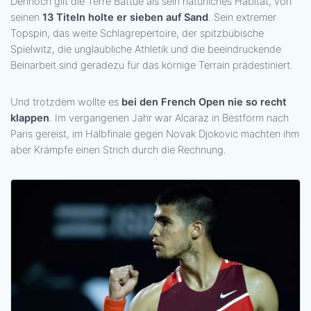
Dennoch gilt die Terre Battue als sein natürliches Habitat, von
seinen
13 Titeln holte er sieben auf Sand
. Sein extremer
Topspin, das weite Schlagrepertoire, der spitzbübische
Spielwitz, die unglaubliche Athletik und die beeindruckende
Beinarbeit sind geradezu für das körnige Terrain prädestiniert.
Und trotzdem wollte es
bei den French Open nie so recht
klappen
. Im vergangenen Jahr war Alcaraz in Bestform nach
Paris gereist, im Halbfinale gegen Novak Djokovic machten ihm
aber Krämpfe einen Strich durch die Rechnung.