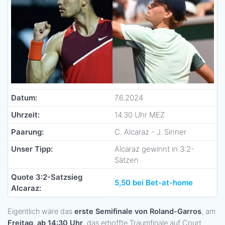
Datum:
7.6.2024
Uhrzeit:
14.30 Uhr MEZ
Paarung:
C. Alcaraz - J. Sinner
Unser Tipp:
Alcaraz gewinnt in 3:2-
Sätzen
Quote 3:2-Satzsieg
5,50 bei Bet-at-home
Alcaraz:
Eigentlich wäre das
erste Semifinale von Roland-Garros
, am
Freitag, ab 14:30 Uhr
, das erhoffte Traumfinale auf Court