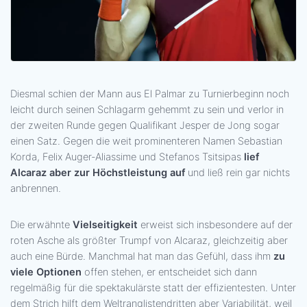
Diesmal schien der Mann aus El Palmar zu Turnierbeginn noch
leicht durch seinen Schlagarm gehemmt zu sein und verlor in
der zweiten Runde gegen Qualifikant Jesper de Jong sogar
einen Satz. Gegen die weit prominenteren Namen Sebastian
Korda, Felix Auger-Aliassime und Stefanos Tsitsipas
lief
Alcaraz aber zur Höchstleistung auf
und ließ rein gar nichts
anbrennen.
Die erwähnte
Vielseitigkeit
erweist sich insbesondere auf der
roten Asche als größter Trumpf von Alcaraz, gleichzeitig aber
auch eine Bürde. Manchmal hat man das Gefühl, dass ihm
zu
viele Optionen
offen stehen, er entscheidet sich dann
regelmäßig für die spektakulärste statt der effizientesten. Unter
dem Strich hilft dem Weltranglistendritten aber Variabilität, weil