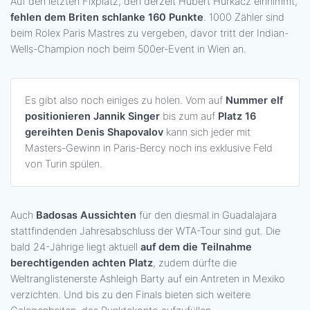
Auf den letzten Fixplatz, den derzeit Hubert Hurkacz einnimmt,
fehlen dem Briten schlanke 160 Punkte
. 1000 Zähler sind
beim Rolex Paris Mastres zu vergeben, davor tritt der Indian-
Wells-Champion noch beim 500er-Event in Wien an.
Es gibt also noch einiges zu holen. Vom auf
Nummer elf
positionieren Jannik Singer
bis zum auf
Platz 16
gereihten Denis Shapovalov
kann sich jeder mit
Masters-Gewinn in Paris-Bercy noch ins exklusive Feld
von Turin spülen.
Auch
Badosas Aussichten
für den diesmal in Guadalajara
stattfindenden Jahresabschluss der WTA-Tour sind gut. Die
bald 24-Jährige liegt aktuell
auf dem die Teilnahme
berechtigenden achten Platz
, zudem dürfte die
Weltranglistenerste Ashleigh Barty auf ein Antreten in Mexiko
verzichten. Und bis zu den Finals bieten sich weitere