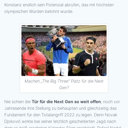
Konstanz endlich sein Potenzial abrufen, das mit höchsten
olympischen Würden belohnt wurde.
Machen „The Big Three" Platz für die Next
Gen?
Nie schien die
Tür für die Next Gen so weit offen
, noch vor
Jahresende ihre Stellung zu behaupten und gleichzeitig das
Fundament für den Totalangriff 2022 zu legen. Denn Novak
Djoković wirkte bei seiner letztlich gescheiterten Jagd nach