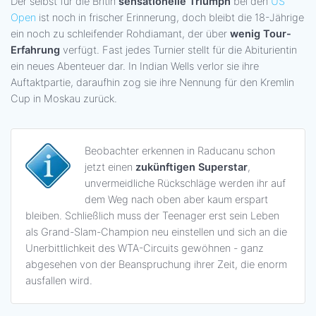
Der selbst für die Britin
sensationelle Triumph
bei den
US
Open
ist noch in frischer Erinnerung, doch bleibt die 18-Jährige
ein noch zu schleifender Rohdiamant, der über
wenig Tour-
Erfahrung
verfügt. Fast jedes Turnier stellt für die Abiturientin
ein neues Abenteuer dar. In Indian Wells verlor sie ihre
Auftaktpartie, daraufhin zog sie ihre Nennung für den Kremlin
Cup in Moskau zurück.
Beobachter erkennen in Raducanu schon
jetzt einen
zukünftigen Superstar
,
unvermeidliche Rückschläge werden ihr auf
dem Weg nach oben aber kaum erspart
bleiben. Schließlich muss der Teenager erst sein Leben
als Grand-Slam-Champion neu einstellen und sich an die
Unerbittlichkeit des WTA-Circuits gewöhnen - ganz
abgesehen von der Beanspruchung ihrer Zeit, die enorm
ausfallen wird.