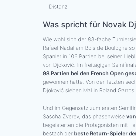
Distanz.
Was spricht für Novak D
Wie wohl sich der 83-fache Turniersieg
Rafael Nadal am Bois de Boulogne so r
Spanier in 106 Partien bei seiner Lieb
von Djoković. Im freitägigen Semifina
98 Partien bei den French Open ges
gewonnen hatte. Von den letzten sec
Djoković sieben Mal in Roland Garros
Und im Gegensatz zum ersten Semifin
Sascha Zverev, das phasenweise
von
begeisterten die Protagonisten mit T
bestach der
beste Return-Spieler de