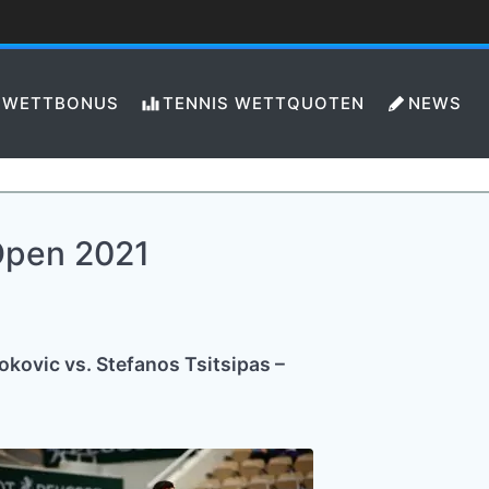
WETTBONUS
TENNIS WETTQUOTEN
NEWS
 Open 2021
okovic vs. Stefanos Tsitsipas –