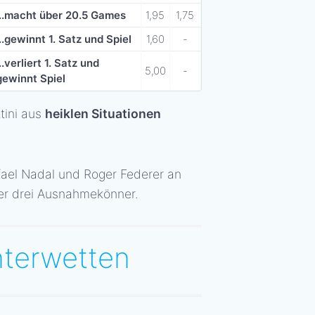
...macht über 20.5 Games
1,95
1,75
...gewinnt 1. Satz und Spiel
1,60
-
...verliert 1. Satz und
5,00
-
gewinnt Spiel
tini aus
heiklen Situationen
Rafael Nadal und Roger Federer an
er drei Ausnahmekönner.
nterwetten