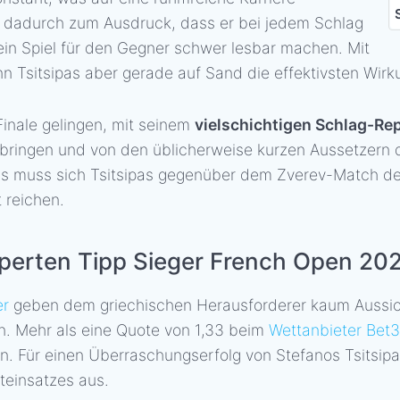
h dadurch zum Ausdruck, dass er bei jedem Schlag
 sein Spiel für den Gegner schwer lesbar machen. Mit
n Tsitsipas aber gerade auf Sand die effektivsten Wirku
inale gelingen, mit seinem
vielschichtigen Schlag-Rep
bringen und von den üblicherweise kurzen Aussetzern d
ngs muss sich Tsitsipas gegenüber dem Zverev-Match deu
 reichen.
perten Tipp Sieger French Open 20
er
geben dem griechischen Herausforderer kaum Aussic
rn. Mehr als eine Quote von 1,33 beim
Wettanbieter Bet
n. Für einen Überraschungserfolg von Stefanos Tsitsipa
teinsatzes aus.