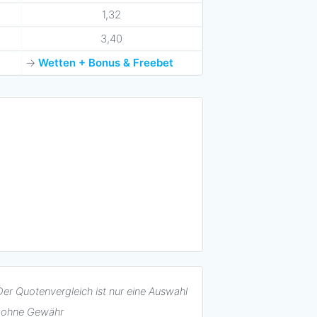
1,32
3,40
→
Wetten + Bonus & Freebet
er Quotenvergleich ist nur eine Auswahl
en ohne Gewähr