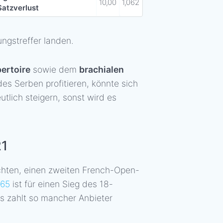
10,00
1,062
Satzverlust
ngstreffer landen.
ertoire
sowie dem
brachialen
es Serben profitieren, könnte sich
tlich steigern, sonst wird es
21
hten, einen zweiten French-Open-
365
ist für einen Sieg des 18-
s zahlt so mancher Anbieter