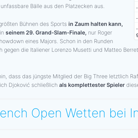
unfassbare Bälle aus den Platzecken aus.
größten Bühnen des Sports
in Zaum halten kann,
 in
seinem 29. Grand-Slam-Finale,
nur Roger
 Showdown eines Majors. Schon in den Runden
 gegen die Italiener Lorenzo Musetti und Matteo Berret
hin, dass das jüngste Mitglied der Big Three letztlich 
ich Djoković schließlich
als komplettester Spieler
dies
rench Open Wetten bei I