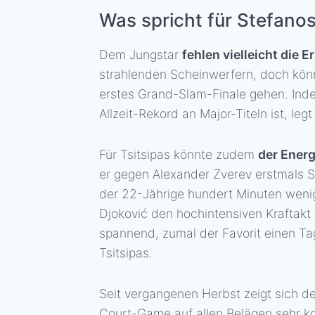
Was spricht für Stefanos
Dem Jungstar
fehlen vielleicht die 
strahlenden Scheinwerfern, doch kö
erstes Grand-Slam-Finale gehen. Inde
Allzeit-Rekord an Major-Titeln ist, le
Für Tsitsipas könnte zudem
der Ener
er gegen Alexander Zverev erstmals S
der 22-Jährige hundert Minuten wenig
Djoković den hochintensiven Kraftakt 
spannend, zumal der Favorit einen Ta
Tsitsipas.
Seit vergangenen Herbst zeigt sich d
Court-Game auf allen Belägen sehr ko