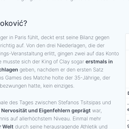
joković?
er in Paris fühlt, deckt erst seine Bilanz gegen
ichtig auf. Von den drei Niederlagen, die der
lings-Veranstaltung erlitt, gingen zwei auf das Konto
le musste sich der King of Clay sogar
erstmals in
chlagen
geben, nachdem er den ersten Satz
hs Games des Matche holte der 35-Jährige, der
 bezwungen hatte, kein einziges.
ale des Tages zwischen Stefanos Tsitsipas und
 Nervosität und Eigenfehlern geprägt
war,
ennis auf allerhöchstem Niveau. Einmal mehr
r Welt
durch seine herausragende Athletik und