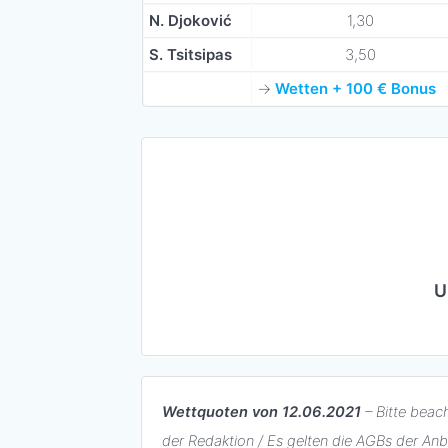
N. Djoković
1,30
S. Tsitsipas
3,50
→
Wetten + 100 € Bonus
U
Wettquoten von 12.06.2021
– Bitte beac
der Redaktion / Es gelten die AGBs der An