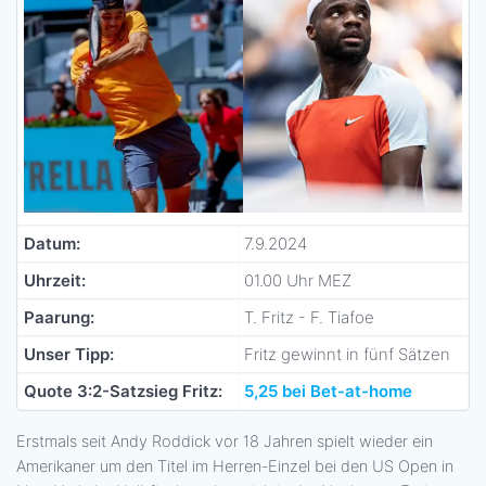
Datum:
7.9.2024
Uhrzeit:
01.00 Uhr MEZ
Paarung:
T. Fritz - F. Tiafoe
Unser Tipp:
Fritz gewinnt in fünf Sätzen
Quote 3:2-Satzsieg Fritz:
5,25 bei Bet-at-home
Erstmals seit Andy Roddick vor 18 Jahren spielt wieder ein
Amerikaner um den Titel im Herren-Einzel bei den US Open in