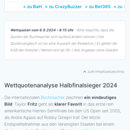
» zu BaH
» zu CrazyBuzzer
» zu Bet365
» zu Bw
Wettquoten vom 6.9.2024 – 8:15 Uhr
– Bitte beachte, dass die
Quoten der Buchmacher sich laufend ändern können / Der
Quotenvergleich ist nur eine Auswahl der Redaktion / Es gelten die
AGB der Anbieter / Wetten erst ab 18+ / Alle Angaben ohne Gewähr
zum Inhaltsverzeichnis
Wettquotenanalyse Halbfinalsieger 2024
Die internationalen
Buchmacher
zeichnen
ein eindeutiges
Bild
: Taylor
Fritz
geht als
klarer Favorit
in das erste rein
amerikanische Herren-Semifinale bei den US Open seit 2005,
als Andre Agassi auf Robby Ginepri traf. Der letzte
Endspielteilnehmer aus den Vereinigten Staaten bei einem