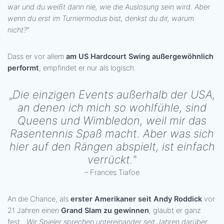
war und du weißt dann nie, wie die Auslosung sein wird. Aber
wenn du erst im Turniermodus bist, denkst du dir, warum
nicht?
"
Dass er vor allem
am US Hardcourt Swing außergewöhnlich
performt
, empfindet er nur als logisch.
„
Die einzigen Events außerhalb der USA,
an denen ich mich so wohlfühle, sind
Queens und Wimbledon, weil mir das
Rasentennis Spaß macht. Aber was sich
hier auf den Rängen abspielt, ist einfach
verrückt.
"
– Frances Tiafoe
An die Chance, als
erster Amerikaner seit Andy Roddick
vor
21 Jahren einen
Grand Slam zu gewinnen
, glaubt er ganz
fest. „
Wir Spieler sprechen untereinander seit Jahren darüber.