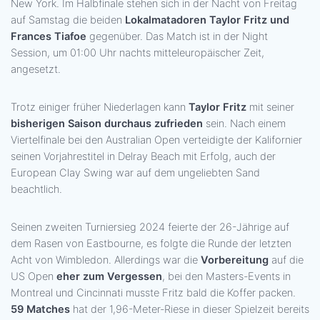
New York. Im Halbfinale stehen sich in der Nacht von Freitag
auf Samstag die beiden
Lokalmatadoren Taylor Fritz und
Frances Tiafoe
gegenüber. Das Match ist in der Night
Session, um 01:00 Uhr nachts mitteleuropäischer Zeit,
angesetzt.
Trotz einiger früher Niederlagen kann
Taylor Fritz
mit seiner
bisherigen Saison durchaus zufrieden
sein. Nach einem
Viertelfinale bei den Australian Open verteidigte der Kalifornier
seinen Vorjahrestitel in Delray Beach mit Erfolg, auch der
European Clay Swing war auf dem ungeliebten Sand
beachtlich.
Seinen zweiten Turniersieg 2024 feierte der 26-Jährige auf
dem Rasen von Eastbourne, es folgte die Runde der letzten
Acht von Wimbledon. Allerdings war die
Vorbereitung
auf die
US Open
eher zum Vergessen
, bei den Masters-Events in
Montreal und Cincinnati musste Fritz bald die Koffer packen.
59 Matches
hat der 1,96-Meter-Riese in dieser Spielzeit bereits