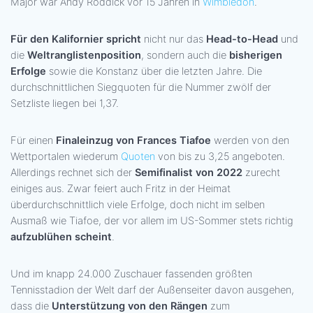
Major war Andy Roddick vor 15 Jahren in
Wimbledon
.
Für den Kalifornier spricht
nicht nur das
Head-to-Head
und
die
Weltranglistenposition
, sondern auch die
bisherigen
Erfolge
sowie die Konstanz über die letzten Jahre. Die
durchschnittlichen Siegquoten für die Nummer zwölf der
Setzliste liegen bei 1,37.
Für einen
Finaleinzug von Frances Tiafoe
werden von den
Wettportalen wiederum
Quoten
von bis zu 3,25 angeboten.
Allerdings rechnet sich der
Semifinalist von 2022
zurecht
einiges aus. Zwar feiert auch Fritz in der Heimat
überdurchschnittlich viele Erfolge, doch nicht im selben
Ausmaß wie Tiafoe, der vor allem im US-Sommer stets richtig
aufzublühen scheint
.
Und im knapp 24.000 Zuschauer fassenden größten
Tennisstadion der Welt darf der Außenseiter davon ausgehen,
dass die
Unterstützung von den Rängen
zum