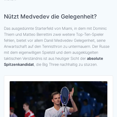
Nützt Medvedev die Gelegenheit?
Das ausgedünnte Starterfeld von Miami, in dem mit Dominic
Thiem und Matteo Berrettini zwei weitere Top-Ten-Spieler
fehlen, bietet vor allem Daniil Medvedev Gelegenheit, seine
Anwartschaft auf den Tennisthron zu untermauern. Der Russe
mit dem eigenwilligen Spielstil und dem ausgeklügelten
taktischen Verständnis ist aus heutiger Sicht der
absolute
Spitzenkandidat
, die Big Three nachhaltig zu stürzen.