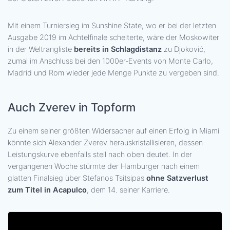
Mit einem Turniersieg im Sunshine State, wo er bei der letzten
Ausgabe 2019 im Achtelfinale scheiterte, wäre der Moskowiter
in der Weltrangliste
bereits in Schlagdistanz
zu Djoković,
zumal im Anschluss bei den 1000er-Events von Monte Carlo,
Madrid und Rom wieder jede Menge Punkte zu vergeben sind.
Auch Zverev in Topform
Zu einem seiner größten Widersacher auf einen Erfolg in Miami
könnte sich Alexander Zverev herauskristallisieren, dessen
Leistungskurve ebenfalls steil nach oben deutet. In der
vergangenen Woche stürmte der Hamburger nach einem
glatten Finalsieg über Stefanos Tsitsipas
ohne Satzverlust
zum Titel in Acapulco
, dem 14. seiner Karriere.