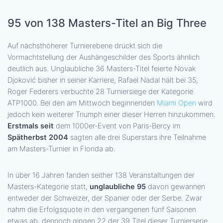
95 von 138 Masters-Titel an Big Three
Auf nächsthöherer Turnierebene drückt sich die
Vormachtstellung der Aushängeschilder des Sports ähnlich
deutlich aus. Unglaubliche 36 Masters-Titel feierte Novak
Djoković bisher in seiner Karriere, Rafael Nadal hält bei 35,
Roger Federers verbuchte 28 Turniersiege der Kategorie
ATP1000. Bei den am Mittwoch beginnenden
Miami Open
wird
jedoch kein weiterer Triumph einer dieser Herren hinzukommen.
Erstmals seit
dem 1000er-Event von Paris-Bercy im
Spätherbst 2004
sagten alle drei Superstars ihre Teilnahme
am Masters-Turnier in Florida ab.
In über 16 Jahren fanden seither 138 Veranstaltungen der
Masters-Kategorie statt,
unglaubliche 95
davon gewannen
entweder der Schweizer, der Spanier oder der Serbe. Zwar
nahm die Erfolgsquote in den vergangenen fünf Saisonen
etwas ab, dennoch gingen 22 der 39 Titel dieser Turnierserie