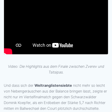
Video: Die Highlights aus dem Finale zwischen Zverev und
Tsitsipas.
Und dass sich der
Weltranglistensiebte
nicht mehr so leicht
von Nebengeräuschen aus der Balance bringen lässt, zeigte er
nicht nur im Viertelfinalmatch gegen den Schwarzwälder
Dominik Koepfer, als ein Erdbeben der Stärke 5,7 nach Richter
mitten im Ballwechsel den Court plötzlich durchschüttelte.