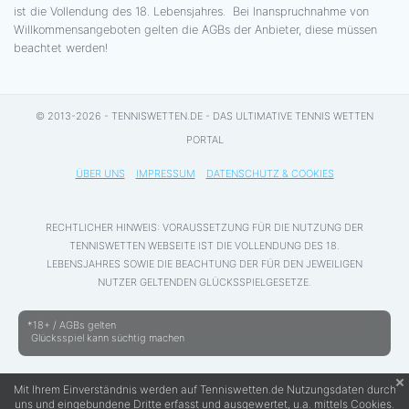
ist die Vollendung des 18. Lebensjahres. Bei Inanspruchnahme von
Willkommensangeboten gelten die AGBs der Anbieter, diese müssen
beachtet werden!
© 2013-2026 - TENNISWETTEN.DE - DAS ULTIMATIVE TENNIS WETTEN
PORTAL
ÜBER UNS
IMPRESSUM
DATENSCHUTZ & COOKIES
RECHTLICHER HINWEIS: VORAUSSETZUNG FÜR DIE NUTZUNG DER
TENNISWETTEN WEBSEITE IST DIE VOLLENDUNG DES 18.
LEBENSJAHRES SOWIE DIE BEACHTUNG DER FÜR DEN JEWEILIGEN
NUTZER GELTENDEN GLÜCKSSPIELGESETZE.
*18+ / AGBs gelten
Glücksspiel kann süchtig machen
Mit Ihrem Einverständnis werden auf Tenniswetten.de Nutzungsdaten durch
uns und eingebundene Dritte erfasst und ausgewertet, u.a. mittels Cookies.