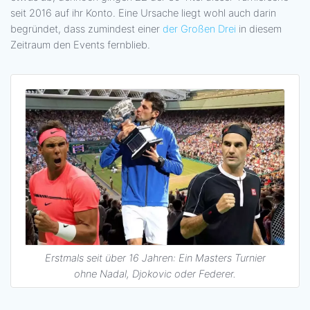
seit 2016 auf ihr Konto. Eine Ursache liegt wohl auch darin
begründet, dass zumindest einer
der Großen Drei
in diesem
Zeitraum den Events fernblieb.
Erstmals seit über 16 Jahren: Ein Masters Turnier
ohne Nadal, Djokovic oder Federer.