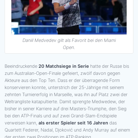
Daniil Medvedev gilt als Favorit bei den Miami
Open.
Beeindruckende
20 Matchsiege in Serie
hatte der Russe bis
zum Australian-Open-Finale gefeiert, zwölf davon gegen
Akteure aus den Top Ten. Dass er der überragende Form
konservieren konnte, unterstrich der 25-Jährige mit seinem
zehnten Turniererfolg in Marseille, was ihn auf Platz zwei der
Weltrangliste katapultierte. Damit sprengte Medwedew, der
bisher in seiner Karriere auf drei Masters-Triumphe, den Sieg
bei den ATP-Finals und auf zwei Grand-Slam-Endspiele
verweisen kann,
als erster Spieler seit 16 Jahren
das
Quartett Federer, Nadal, Djoković und Andy Murray auf einem
der ersten zwei Positionen im ATP-Ranking.