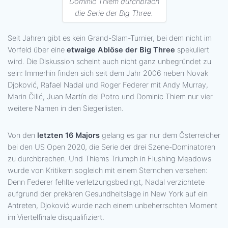
Dominic Thiem durchbrach
die Serie der Big Three.
Seit Jahren gibt es kein Grand-Slam-Turnier, bei dem nicht im
Vorfeld über eine
etwaige Ablöse der Big Three
spekuliert
wird. Die Diskussion scheint auch nicht ganz unbegründet zu
sein: Immerhin finden sich seit dem Jahr 2006 neben Novak
Djoković, Rafael Nadal und Roger Federer mit Andy Murray,
Marin Čilić, Juan Martín del Potro und Dominic Thiem nur vier
weitere Namen in den Siegerlisten.
Von den
letzten 16 Majors
gelang es gar nur dem Österreicher
bei den US Open 2020, die Serie der drei Szene-Dominatoren
zu durchbrechen. Und Thiems Triumph in Flushing Meadows
wurde von Kritikern sogleich mit einem Sternchen versehen:
Denn Federer fehlte verletzungsbedingt, Nadal verzichtete
aufgrund der prekären Gesundheitslage in New York auf ein
Antreten, Djoković wurde nach einem unbeherrschten Moment
im Viertelfinale disqualifiziert.