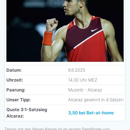
Datum:
6.6.2025
Uhrzeit:
14.30 Uhr MEZ
Paarung:
Musetti - Alcaraz
Unser Tipp:
Alcaraz gewinnt in 4 Sätzen
Quote 3:1-Satzsieg
3,50 bei Bet-at-home
Alcaraz:
Tennis mit der feinen Klinge ist im ersten Semifinale von