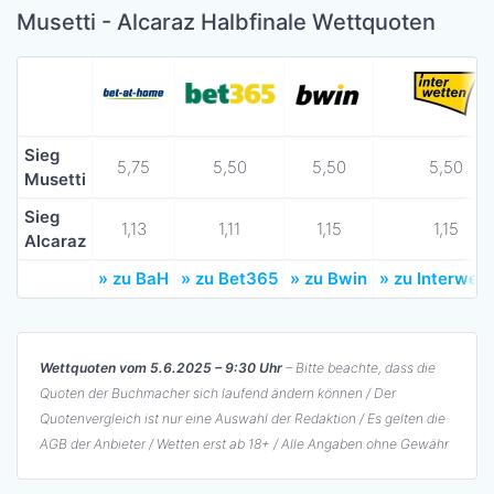
Musetti - Alcaraz Halbfinale Wettquoten
Sieg
5,75
5,50
5,50
5,50
Musetti
Sieg
1,13
1,11
1,15
1,15
Alcaraz
» zu BaH
» zu Bet365
» zu Bwin
» zu Interwet
Wettquoten vom 5.6.2025 – 9:30 Uhr
– Bitte beachte, dass die
Quoten der Buchmacher sich laufend ändern können / Der
Quotenvergleich ist nur eine Auswahl der Redaktion / Es gelten die
AGB der Anbieter / Wetten erst ab 18+ / Alle Angaben ohne Gewähr