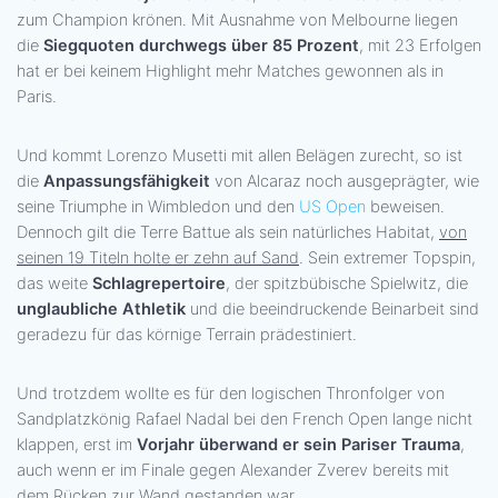
zum Champion krönen. Mit Ausnahme von Melbourne liegen
die
Siegquoten durchwegs über 85 Prozent
, mit 23 Erfolgen
hat er bei keinem Highlight mehr Matches gewonnen als in
Paris.
Und kommt Lorenzo Musetti mit allen Belägen zurecht, so ist
die
Anpassungsfähigkeit
von Alcaraz noch ausgeprägter, wie
seine Triumphe in Wimbledon und den
US Open
beweisen.
Dennoch gilt die Terre Battue als sein natürliches Habitat,
von
seinen 19 Titeln holte er zehn auf Sand
. Sein extremer Topspin,
das weite
Schlagrepertoire
, der spitzbübische Spielwitz, die
unglaubliche Athletik
und die beeindruckende Beinarbeit sind
geradezu für das körnige Terrain prädestiniert.
Und trotzdem wollte es für den logischen Thronfolger von
Sandplatzkönig Rafael Nadal bei den French Open lange nicht
klappen, erst im
Vorjahr überwand er sein Pariser Trauma
,
auch wenn er im Finale gegen Alexander Zverev bereits mit
dem Rücken zur Wand gestanden war.