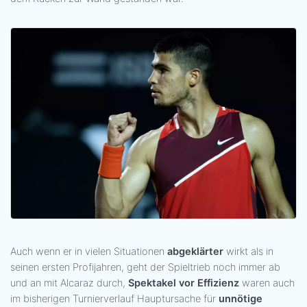
Auch wenn er in vielen Situationen
abgeklärter
wirkt als in
seinen ersten Profijahren, geht der Spieltrieb noch immer ab
und an mit Alcaraz durch,
Spektakel vor Effizienz
waren auch
im bisherigen Turnierverlauf Hauptursache für
unnötige