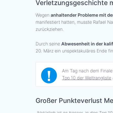
Verletzungsgeschichte 
Wegen
anhaltender Probleme mit de
manifestiert hatten, musste Rafael 
zurückziehen.
Durch seine
Abwesenheit in der kal
20. März ein unspektakuläres Ende fi
Am Tag nach dem Finale 
Top 10 der Weltrangliste
Großer Punkteverlust Me
„
Natürlich ist es besser, in den Top 10