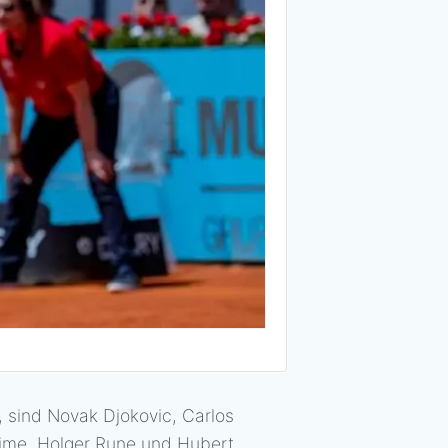
 sind Novak Djokovic, Carlos
ssime, Holger Rune und Hubert