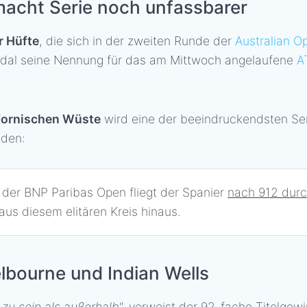
macht Serie noch unfassbarer
r Hüfte
, die sich in der zweiten Runde der
Australian O
Nadal seine Nennung für das am Mittwoch angelaufene
A
ifornischen Wüste
wird eine der beeindruckendsten Ser
nden:
der BNP Paribas Open fliegt der Spanier
nach 912 dur
aus diesem elitären Kreis hinaus.
lbourne und Indian Wells
 zu sein als außerhalb
", verweist der 92-fache Titelgew