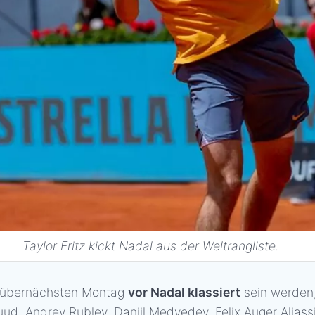
Taylor Fritz kickt Nadal aus der Weltrangliste.
am übernächsten Montag
vor Nadal klassiert
sein werden,
Ruud, Andrey Rublev, Daniil Medvedev, Felix Auger Alia