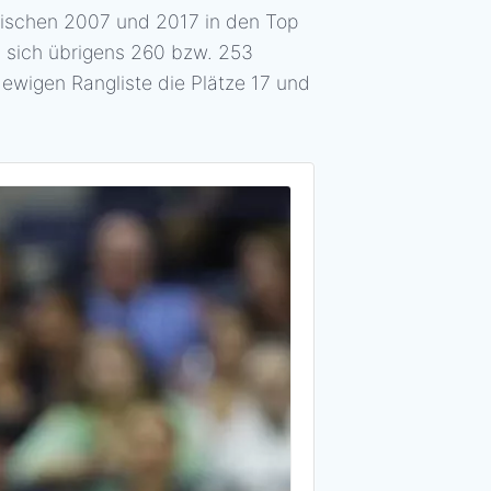
schen 2007 und 2017 in den Top
 sich übrigens 260 bzw. 253
ewigen Rangliste die Plätze 17 und