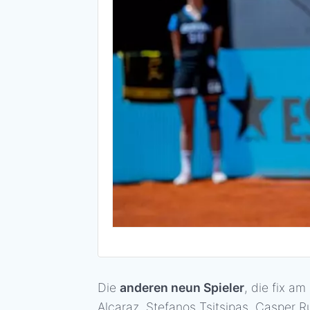
Die
anderen neun Spieler
, die fix 
Alcaraz, Stefanos Tsitsipas, Casper 