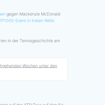
pen
gegen Mackenzie McDonald
TP1000-Event in Indian Wells
ien in der Tennisgeschichte am
chgehenden Wochen unter den
inner auf der ATP-Tour auf den für