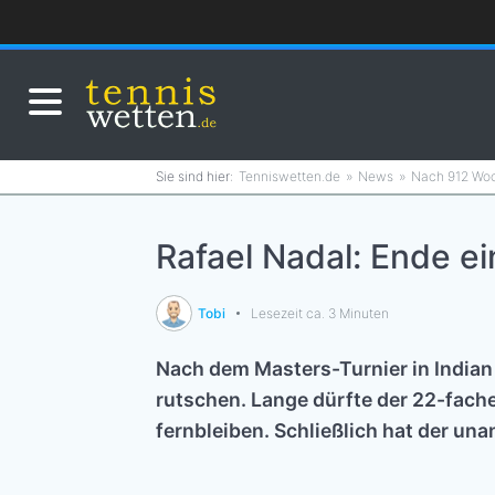
Tenniswetten.de
News
Nach 912 Woch
Rafael Nadal: Ende ei
Tobi
Lesezeit ca. 3 Minuten
Nach dem Masters-Turnier in Indian 
rutschen. Lange dürfte der 22-fach
fernbleiben. Schließlich hat der un