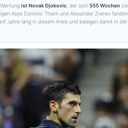
r Wertung
ist Novak Djokovic
, der sich
555 Wochen
zwi
chigen Asse Dominic Thiem und Alexander Zverev fanden
f Jahre lang in diesem Kreis und belegen damit in der 