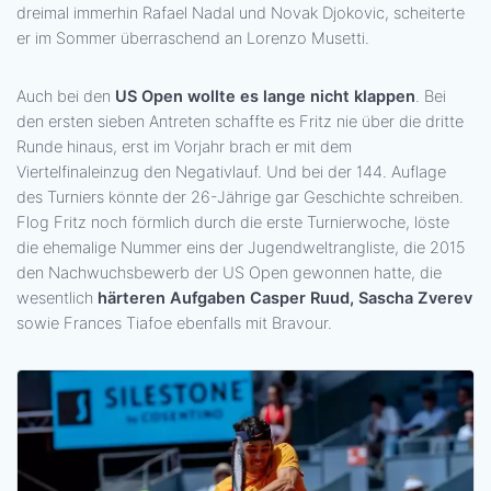
dreimal immerhin Rafael Nadal und Novak Djokovic, scheiterte
er im Sommer überraschend an Lorenzo Musetti.
Auch bei den
US Open wollte es lange nicht klappen
. Bei
den ersten sieben Antreten schaffte es Fritz nie über die dritte
Runde hinaus, erst im Vorjahr brach er mit dem
Viertelfinaleinzug den Negativlauf. Und bei der 144. Auflage
des Turniers könnte der 26-Jährige gar Geschichte schreiben.
Flog Fritz noch förmlich durch die erste Turnierwoche, löste
die ehemalige Nummer eins der Jugendweltrangliste, die 2015
den Nachwuchsbewerb der US Open gewonnen hatte, die
wesentlich
härteren Aufgaben Casper Ruud, Sascha Zverev
sowie Frances Tiafoe ebenfalls mit Bravour.