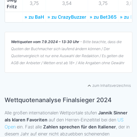
3,75
3,54
3,75
3,80
Fritz
» zu BaH
» zu CrazyBuzzer
» zu Bet365
» zu Bw
Wettquoten vom 7.9.2024 – 13:30 Uhr
– Bitte beachte, dass die
Quoten der Buchmacher sich laufend ändern können / Der
Quotenvergleich ist nur eine Auswahl der Redaktion / Es gelten die
AGB der Anbieter / Wetten erst ab 18+ / Alle Angaben ohne Gewähr
zum Inhaltsverzeichnis
Wettquotenanalyse Finalsieger 2024
Alle großen internationalen Wettportale stufen
Jannik Sinner
als klaren Favoriten
auf den Herren-Einzeltitel bei den
US
Open
ein. Fast alle
Zahlen sprechen für den Italiener
, der in
diesem Jahr auf einer nicht abzuebben scheinenden