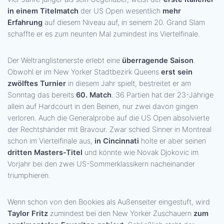
in einem Titelmatch
der US Open wesentlich
mehr
Erfahrung
auf diesem Niveau auf, in seinem 20. Grand Slam
schaffte er es zum neunten Mal zumindest ins Viertelfinale.
Der Weltranglistenerste erlebt eine
überragende Saison
.
Obwohl er im New Yorker Stadtbezirk Queens
erst sein
zwölftes Turnier
in diesem Jahr spielt, bestreitet er am
Sonntag das bereits
60. Match
. 36 Partien hat der 23-Jährige
allein auf Hardcourt in den Beinen, nur zwei davon gingen
verloren. Auch die Generalprobe auf die US Open absolvierte
der Rechtshänder mit Bravour. Zwar schied Sinner in Montreal
schon im Viertelfinale aus,
in Cincinnati
holte er aber seinen
dritten Masters-Titel
und könnte wie Novak Djokovic im
Vorjahr bei den zwei US-Sommerklassikern nacheinander
triumphieren.
Wenn schon von den Bookies als Außenseiter eingestuft, wird
Taylor Fritz
zumindest bei den New Yorker Zuschauern
zum