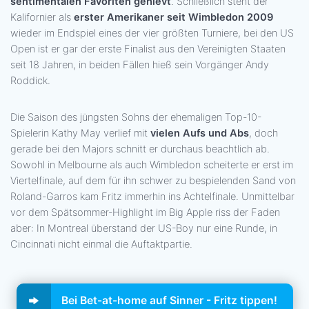
sentimentalen Favoriten gehievt
. Schließlich steht der
Kalifornier als
erster Amerikaner seit Wimbledon 2009
wieder im Endspiel eines der vier größten Turniere, bei den US
Open ist er gar der erste Finalist aus den Vereinigten Staaten
seit 18 Jahren, in beiden Fällen hieß sein Vorgänger Andy
Roddick.
Die Saison des jüngsten Sohns der ehemaligen Top-10-
Spielerin Kathy May verlief mit
vielen Aufs und Abs
, doch
gerade bei den Majors schnitt er durchaus beachtlich ab.
Sowohl in Melbourne als auch Wimbledon scheiterte er erst im
Viertelfinale, auf dem für ihn schwer zu bespielenden Sand von
Roland-Garros kam Fritz immerhin ins Achtelfinale. Unmittelbar
vor dem Spätsommer-Highlight im Big Apple riss der Faden
aber: In Montreal überstand der US-Boy nur eine Runde, in
Cincinnati nicht einmal die Auftaktpartie.
Bei Bet-at-home auf Sinner - Fritz tippen!