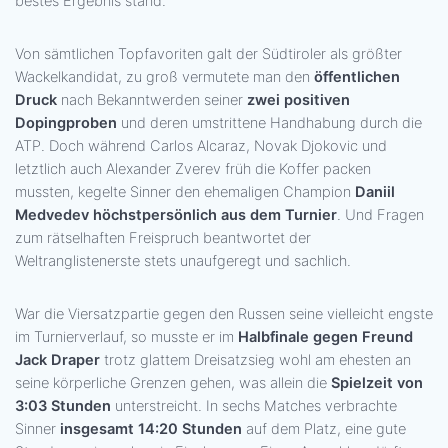
bestes Ergebnis stand.
Von sämtlichen Topfavoriten galt der Südtiroler als größter
Wackelkandidat, zu groß vermutete man den
öffentlichen
Druck
nach Bekanntwerden seiner
zwei positiven
Dopingproben
und deren umstrittene Handhabung durch die
ATP. Doch während Carlos Alcaraz, Novak Djokovic und
letztlich auch Alexander Zverev früh die Koffer packen
mussten, kegelte Sinner den ehemaligen Champion
Daniil
Medvedev höchstpersönlich aus dem Turnier
. Und Fragen
zum rätselhaften Freispruch beantwortet der
Weltranglistenerste stets unaufgeregt und sachlich.
War die Viersatzpartie gegen den Russen seine vielleicht engste
im Turnierverlauf, so musste er im
Halbfinale gegen Freund
Jack Draper
trotz glattem Dreisatzsieg wohl am ehesten an
seine körperliche Grenzen gehen, was allein die
Spielzeit von
3:03 Stunden
unterstreicht. In sechs Matches verbrachte
Sinner
insgesamt 14:20 Stunden
auf dem Platz, eine gute