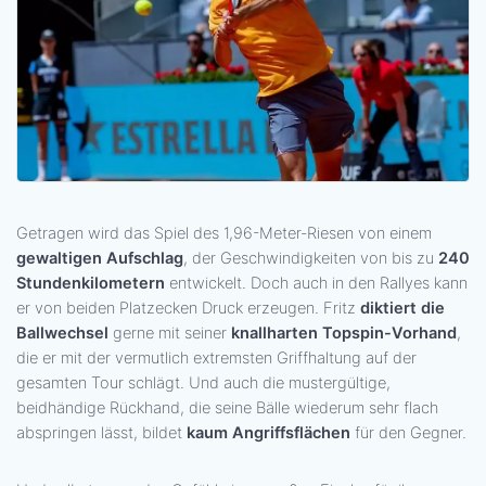
Getragen wird das Spiel des 1,96-Meter-Riesen von einem
gewaltigen Aufschlag
, der Geschwindigkeiten von bis zu
240
Stundenkilometern
entwickelt. Doch auch in den Rallyes kann
er von beiden Platzecken Druck erzeugen. Fritz
diktiert die
Ballwechsel
gerne mit seiner
knallharten Topspin-Vorhand
,
die er mit der vermutlich extremsten Griffhaltung auf der
gesamten Tour schlägt. Und auch die mustergültige,
beidhändige Rückhand, die seine Bälle wiederum sehr flach
abspringen lässt, bildet
kaum Angriffsflächen
für den Gegner.