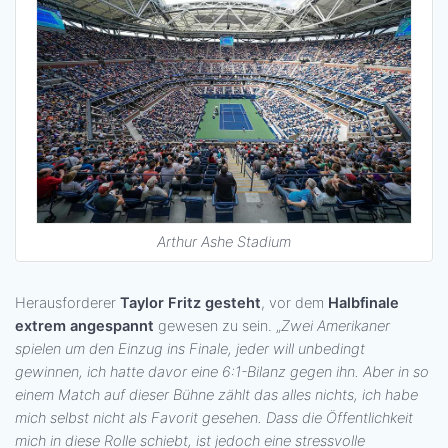
Arthur Ashe Stadium
Herausforderer
Taylor Fritz gesteht
, vor dem
Halbfinale
extrem angespannt
gewesen zu sein. „
Zwei Amerikaner
spielen um den Einzug ins Finale, jeder will unbedingt
gewinnen, ich hatte davor eine 6:1-Bilanz gegen ihn. Aber in so
einem Match auf dieser Bühne zählt das alles nichts, ich habe
mich selbst nicht als Favorit gesehen. Dass die Öffentlichkeit
mich in diese Rolle schiebt, ist jedoch eine stressvolle