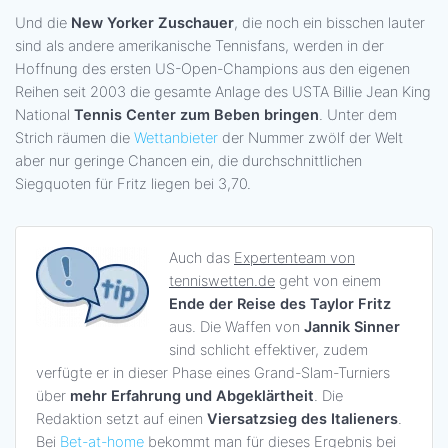
Und die
New Yorker Zuschauer
, die noch ein bisschen lauter
sind als andere amerikanische Tennisfans, werden in der
Hoffnung des ersten US-Open-Champions aus den eigenen
Reihen seit 2003 die gesamte Anlage des USTA Billie Jean King
National
Tennis Center zum Beben bringen
. Unter dem
Strich räumen die
Wettanbieter
der Nummer zwölf der Welt
aber nur geringe Chancen ein, die durchschnittlichen
Siegquoten für Fritz liegen bei 3,70.
Auch das
Expertenteam von
tenniswetten.de
geht von einem
Ende der Reise des Taylor Fritz
aus. Die Waffen von
Jannik Sinner
sind schlicht effektiver, zudem
verfügte er in dieser Phase eines Grand-Slam-Turniers
über
mehr Erfahrung und Abgeklärtheit
. Die
Redaktion setzt auf einen
Viersatzsieg des Italieners
.
Bei
Bet-at-home
bekommt man für dieses Ergebnis bei