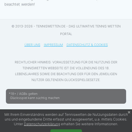
beachtet werden!
© 2013-2026 - TENNISWETTEN.DE - DAS ULTIMATIVE TENNIS WETTEN
PORTAL
ÜBER UNS
IMPRESSUM
DATENSCHUTZ & COOKIES
RECHTLICHER HINWEIS: VORAUSSETZUNG FÜR DIE NUTZUNG DER
TENNISWETTEN WEBSEITE IST DIE VOLLENDUNG DES 18.
LEBENSJAHRES SOWIE DIE BEACHTUNG DER FÜR DEN JEWEILIGEN
NUTZER GELTENDEN GLÜCKSSPIELGESETZE.
*18+ / AGBs gelten
Glücksspiel kann süchtig machen
Mit Ihrem Einverständnis werden auf Tenniswetten.de Nutzungsdaten durch
uns und eingebundene Dritte erfasst und ausgewertet, u.a. mittels Cookies.
Unter
Datenschutzerklärung
erhalten Sie weitere Informationen.