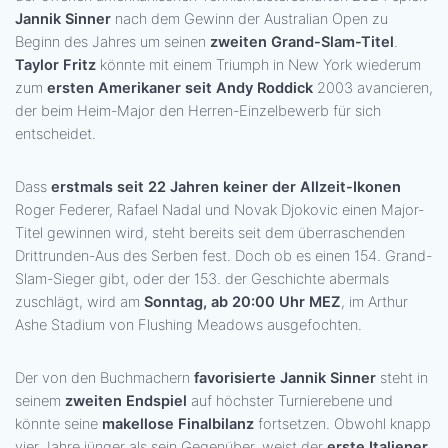
Jannik Sinner
nach dem Gewinn der Australian Open zu
Beginn des Jahres um seinen
zweiten Grand-Slam-Titel
.
Taylor Fritz
könnte mit einem Triumph in New York wiederum
zum
ersten Amerikaner seit Andy Roddick
2003 avancieren,
der beim Heim-Major den Herren-Einzelbewerb für sich
entscheidet.
Dass
erstmals seit 22 Jahren keiner der Allzeit-Ikonen
Roger Federer, Rafael Nadal und Novak Djokovic einen Major-
Titel gewinnen wird, steht bereits seit dem überraschenden
Drittrunden-Aus des Serben fest. Doch ob es einen 154. Grand-
Slam-Sieger gibt, oder der 153. der Geschichte abermals
zuschlägt, wird am
Sonntag, ab 20:00 Uhr MEZ
, im Arthur
Ashe Stadium von Flushing Meadows ausgefochten.
Der von den Buchmachern
favorisierte Jannik Sinner
steht in
seinem
zweiten Endspiel
auf höchster Turnierebene und
könnte seine
makellose Finalbilanz
fortsetzen. Obwohl knapp
vier Jahre jünger als sein Gegenüber, weist der
erste Italiener