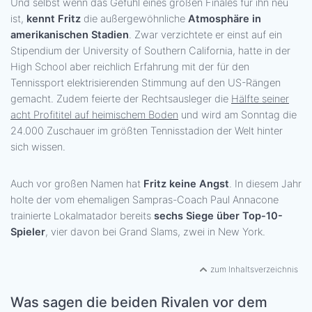
Und selbst wenn das Gefühl eines großen Finales für ihn neu
ist,
kennt Fritz
die außergewöhnliche
Atmosphäre in
amerikanischen Stadien
. Zwar verzichtete er einst auf ein
Stipendium der University of Southern California, hatte in der
High School aber reichlich Erfahrung mit der für den
Tennissport elektrisierenden Stimmung auf den US-Rängen
gemacht. Zudem feierte der Rechtsausleger die
Hälfte seiner
acht Profititel auf heimischem Boden
und wird am Sonntag die
24.000 Zuschauer im größten Tennisstadion der Welt hinter
sich wissen.
Auch vor großen Namen hat
Fritz keine Angst
. In diesem Jahr
holte der vom ehemaligen Sampras-Coach Paul Annacone
trainierte Lokalmatador bereits
sechs Siege über Top-10-
Spieler
, vier davon bei Grand Slams, zwei in New York.
zum Inhaltsverzeichnis
Was sagen die beiden Rivalen vor dem