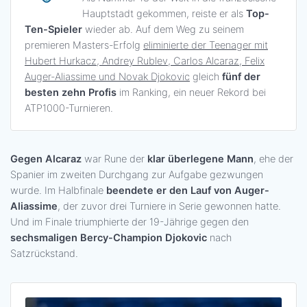
Hauptstadt gekommen, reiste er als
Top-
Ten-Spieler
wieder ab. Auf dem Weg zu seinem
premieren Masters-Erfolg
eliminierte der Teenager mit
Hubert Hurkacz, Andrey Rublev, Carlos Alcaraz, Felix
Auger-Aliassime und Novak Djokovic
gleich
fünf der
besten zehn Profis
im Ranking, ein neuer Rekord bei
ATP1000-Turnieren.
Gegen Alcaraz
war Rune der
klar überlegene Mann
, ehe der
Spanier im zweiten Durchgang zur Aufgabe gezwungen
wurde. Im Halbfinale
beendete er den Lauf von Auger-
Aliassime
, der zuvor drei Turniere in Serie gewonnen hatte.
Und im Finale triumphierte der 19-Jährige gegen den
sechsmaligen Bercy-Champion Djokovic
nach
Satzrückstand.