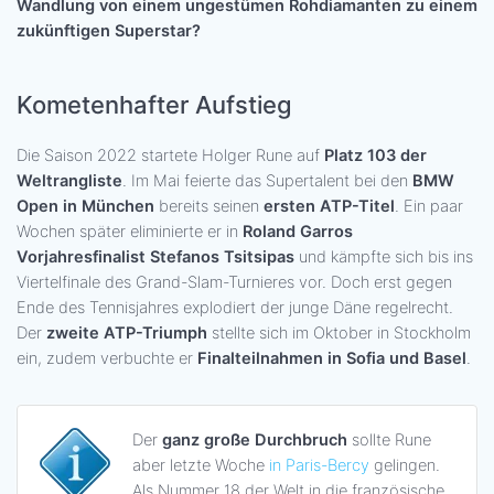
Wandlung von einem ungestümen Rohdiamanten zu einem
zukünftigen Superstar?
Kometenhafter Aufstieg
Die Saison 2022 startete Holger Rune auf
Platz 103 der
Weltrangliste
. Im Mai feierte das Supertalent bei den
BMW
Open in München
bereits seinen
ersten ATP-Titel
. Ein paar
Wochen später eliminierte er in
Roland Garros
Vorjahresfinalist Stefanos Tsitsipas
und kämpfte sich bis ins
Viertelfinale des Grand-Slam-Turnieres vor. Doch erst gegen
Ende des Tennisjahres explodiert der junge Däne regelrecht.
Der
zweite ATP-Triumph
stellte sich im Oktober in Stockholm
ein, zudem verbuchte er
Finalteilnahmen in Sofia und Basel
.
Der
ganz große Durchbruch
sollte Rune
aber letzte Woche
in Paris-Bercy
gelingen.
Als Nummer 18 der Welt in die französische