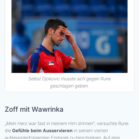
Selbst Djokovic musste sich gegen Rune
geschlagen geben.
Zoff mit Wawrinka
„
Mein Herz war fast in meinem Hirn drinnen
", versuchte Rune
die
Gefühle beim Ausservieren
in seinem vierten
aufeinanderfolgenden Endspiel zu beschreiben. Auf eine