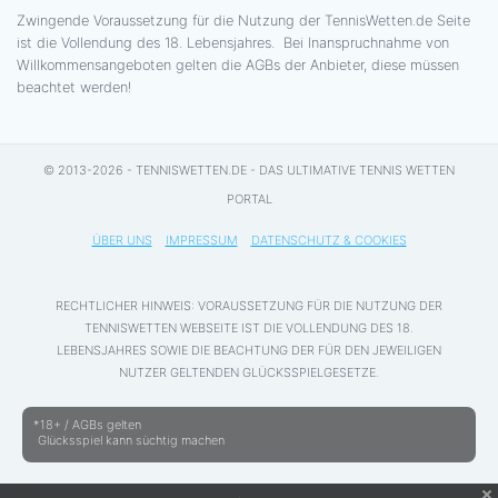
Zwingende Voraussetzung für die Nutzung der TennisWetten.de Seite
ist die Vollendung des 18. Lebensjahres. Bei Inanspruchnahme von
Willkommensangeboten gelten die AGBs der Anbieter, diese müssen
beachtet werden!
© 2013-2026 - TENNISWETTEN.DE - DAS ULTIMATIVE TENNIS WETTEN
PORTAL
ÜBER UNS
IMPRESSUM
DATENSCHUTZ & COOKIES
RECHTLICHER HINWEIS: VORAUSSETZUNG FÜR DIE NUTZUNG DER
TENNISWETTEN WEBSEITE IST DIE VOLLENDUNG DES 18.
LEBENSJAHRES SOWIE DIE BEACHTUNG DER FÜR DEN JEWEILIGEN
NUTZER GELTENDEN GLÜCKSSPIELGESETZE.
*18+ / AGBs gelten
Glücksspiel kann süchtig machen