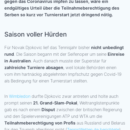
gegen das Coronavirus impfen zu lassen, wäre ein
endgültiges Urteil über die Teilnahmeberechtigung des
Serben so kurz vor Turnierstart jetzt dringend nötig.
Saison voller Hürden
Für Novak Djokovic lief das Tennisjahr bisher
nicht unbedingt
rund
. Die Saison begann mit der Seifenoper um seine
Einreise
in Australien
. Auch danach musste der Superstar für
zahlreiche Turniere absagen
, weil lokale Behörden einen
vom ihm hartnäckig abgelehnten Impfschutz gegen Covid-19
als Bedingung für einen Turnierstart stellten.
In
Wimbledon
durfte Djokovic zwar antreten und holte auch
prompt seinen
21. Grand-Slam-Pokal
, Weltranglistenpunkte
gab es nach einem
Disput
zwischen der britischen Regierung
und den Spielervereinigungen ATP und WTA um die
Teilnahmeberechtigung von Profis
aus Russland und Belarus
für den Triumph allerdings nicht (
TennisWetten.de berichtete
).