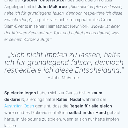
Einer der
größten Unterstützer
des Belgraders in dieser
Angelegenheit ist
John McEnroe
. „
Sich nicht impfen zu lassen,
halte ich für grundlegend falsch, dennoch respektiere ich diese
Entscheidung
", sagt der vierfache Triumphator des Grand-
Slam-Events in seiner Heimatstadt New York. „
Novak ist einer
der fittesten Kerle auf der Tour und achtet genau darauf, was
er seinem Körper zufügt
."
„Sich nicht impfen zu lassen, halte
ich für grundlegend falsch, dennoch
respektiere ich diese Entscheidung."
– John McEnroe.
Spielerkollegen
haben sich zur Causa bisher
kaum
deklariert
, allerdings hatte
Rafael Nadal
während der
Australian Open
gemeint, dass die
Regeln für alle gleich
wären und es Djokovic schließlich
selbst in der Hand
gehabt
hätte, in Melbourne zu spielen, wenn er sich nur hätte impfen
lassen.