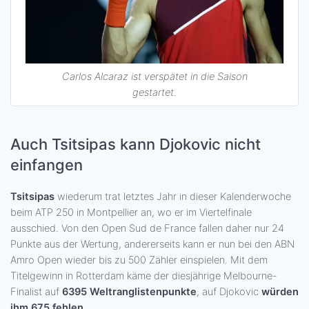
Carlos Alcaraz ist verspätet in die Saison
gestartet.
Auch Tsitsipas kann Djokovic nicht
einfangen
Tsitsipas
wiederum trat letztes Jahr in dieser Kalenderwoche
beim ATP 250 in Montpellier an, wo er im Viertelfinale
ausschied. Von den Open Sud de France fallen daher nur 24
Punkte aus der Wertung, andererseits kann er nun bei den ABN
Amro Open wieder bis zu 500 Zähler einspielen. Mit dem
Titelgewinn in Rotterdam käme der diesjährige Melbourne-
Finalist auf
6395 Weltranglistenpunkte
, auf Djokovic
würden
ihm 675 fehlen
.