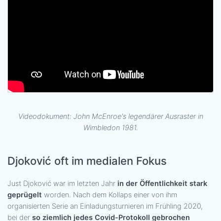
Videodokument: John McEnroe's legendärer Ausraster in
Wimbledon 1981.
Djoković oft im medialen Fokus
Just Djoković war im letzten Jahr
in der Öffentlichkeit stark
geprügelt
worden. Nach dem Kollaps einer von ihm
organisierten Serie an Einladungsturnieren im Frühling 2020,
bei der
so ziemlich jedes Covid-Protokoll gebrochen