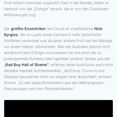
Post-Match-Interview zusätzlich Salz in die Wunde, indem er
hämisch von der „Energie" sprach, die er von den Zuschauer-
Anfeindungen zog.
Der
größte Exzentriker
am Circuit ist zweifelsohne
Nick
Kyrgios
, der im Laufe seiner Karriere in mehr persönliche
Konflikten verwickelt war als jeder andere Profi seit Ilie Năstase
vor einem halben Jahrhundert. Weil der Australier jedoch nicht
annähernd jene Erfolge vorzuweisen hat wie einst der so
polarisierende Rumäne oder irgendein anderer Spieler aus der
„Bad Boy Hall of Shame"
, erfahren seine Ausbrüche auch nicht
dieselbe mediale Aufmerksamkeit. „
McEnroe, Connors und
Năstase faszinierten nicht nur wegen ihrer Wutanfälle
", erinnert
Shriver. „
Es war diese Kombination aus den Weltranglisten-
Platzierungen und ihrer Persönlichkeiten
."