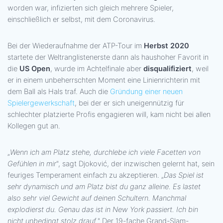
worden war, infizierten sich gleich mehrere Spieler,
einschließlich er selbst, mit dem Coronavirus.
Bei der Wiederaufnahme der ATP-Tour im
Herbst 2020
startete der Weltranglistenerste dann als haushoher Favorit in
die
US Open
, wurde im Achtelfinale aber
disqualifiziert
, weil
er in einem unbeherrschten Moment eine Linienrichterin mit
dem Ball als Hals traf. Auch die
Gründung einer neuen
Spielergewerkschaft
, bei der er sich uneigennützig für
schlechter platzierte Profis engagieren will, kam nicht bei allen
Kollegen gut an.
„
Wenn ich am Platz stehe, durchlebe ich viele Facetten von
Gefühlen in mir
", sagt Djoković, der inzwischen gelernt hat, sein
feuriges Temperament einfach zu akzeptieren. „
Das Spiel ist
sehr dynamisch und am Platz bist du ganz alleine. Es lastet
also sehr viel Gewicht auf deinen Schultern. Manchmal
explodierst du. Genau das ist in New York passiert. Ich bin
nicht unbedingt stolz drauf
." Der 19-fache Grand-Slam-