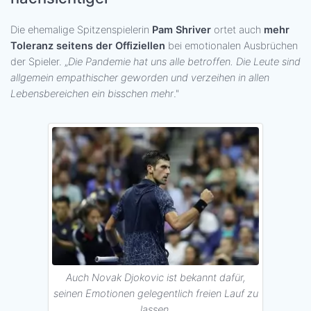
Die ehemalige Spitzenspielerin
Pam Shriver
ortet auch
mehr
Toleranz seitens der Offiziellen
bei emotionalen Ausbrüchen
der Spieler. „
Die Pandemie hat uns alle betroffen. Die Leute sind
allgemein empathischer geworden und verzeihen in allen
Lebensbereichen ein bisschen mehr
."
Auch Novak Djokovic ist bekannt dafür,
seinen Emotionen gelegentlich freien Lauf zu
lassen.