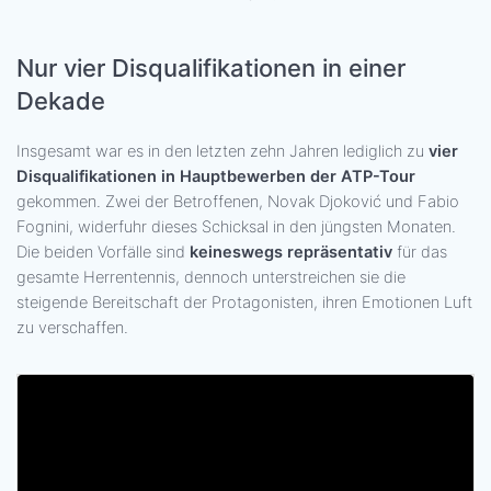
Nur vier Disqualifikationen in einer
Dekade
Insgesamt war es in den letzten zehn Jahren lediglich zu
vier
Disqualifikationen in Hauptbewerben der ATP-Tour
gekommen. Zwei der Betroffenen, Novak Djoković und Fabio
Fognini, widerfuhr dieses Schicksal in den jüngsten Monaten.
Die beiden Vorfälle sind
keineswegs repräsentativ
für das
gesamte Herrentennis, dennoch unterstreichen sie die
steigende Bereitschaft der Protagonisten, ihren Emotionen Luft
zu verschaffen.