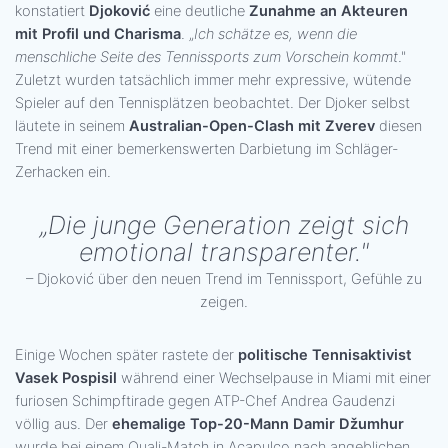
konstatiert
Djoković
eine deutliche
Zunahme an Akteuren
mit Profil und Charisma
. „
Ich schätze es, wenn die
menschliche Seite des Tennissports zum Vorschein kommt
."
Zuletzt wurden tatsächlich immer mehr expressive, wütende
Spieler auf den Tennisplätzen beobachtet. Der Djoker selbst
läutete in seinem
Australian-Open-Clash mit Zverev
diesen
Trend mit einer bemerkenswerten Darbietung im Schläger-
Zerhacken ein.
„Die junge Generation zeigt sich
emotional transparenter."
– Djoković über den neuen Trend im Tennissport, Gefühle zu
zeigen.
Einige Wochen später rastete der
politische Tennisaktivist
Vasek Pospisil
während einer Wechselpause in Miami mit einer
furiosen Schimpftirade gegen ATP-Chef Andrea Gaudenzi
völlig aus. Der
ehemalige Top-20-Mann Damir Džumhur
wurde bei einem Quali-Match in Acapulco nach angeblichen