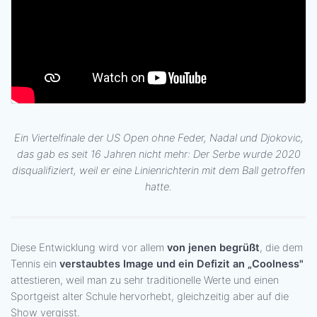
Ein Viertelfinale der US Open ohne Feder, Nadal und Djokovic,
das gab es seit 16 Jahren nicht mehr: Der Serbe wurde 2020
disqualifiziert, weil er eine Linienrichterin mit dem Ball getroffen
hatte.
Diese Entwicklung wird vor allem
von jenen begrüßt
, die dem
Tennis ein
verstaubtes Image und ein Defizit an „Coolness"
attestieren, weil man zu sehr traditionelle Werte und einen
Sportgeist alter Schule hervorhebt, gleichzeitig aber auf die
Show vergisst.