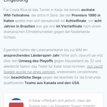
Für Costa Rica ist das Turnier in Katar die bereits
sechste
WM-Teilnahme
, die dritte in Serie. Bei der
Premiere 1990 in
Italien
spielte man sich sensationell ins
Achtelfinale
, vor
acht
Jahren in Brasilien
war gar erst
im Viertelfinale
nach einem
dramatischen Elfmeterschießen gegen die Niederlande
Schluss.
Eigentlich hatten die Lateinamerikaner bis zur WM ein
ansprechendes Länderspiel-Jahr
hinter sich, obwohl sie erst
über den
Umweg des Playoffs
gegen Neuseeland als 32 und
allerletzte Nation das Ticket für Katar lösen konnten.
Von zwölf
Spielen wurde nur eines verloren
, andererseits verzeichnete
man
beachtliche Siege
gegen die ebenfalls für die Endrunde
qualifizierten
Teams aus Kanada und den USA
.
In Katar offenbart sich jedoch, dass der
Truppe von Luis Fernando Suarez schlicht