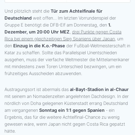
Und plötzlich steht die
Tür zum Achtelfinale für
Deutschland
weit offen… Im letzten Vorrundenspiel der
Gruppe E benötigt die DFB-Elf am Donnerstag, den
1.
Dezember, um 20:00 Uhr MEZ
,
drei Punkte gegen Costa
Rica bei einem gleichzeitigen Sieg Spaniens über Japan
, um
den
Einzug in die K.o.-Phase
der Fußball-Weltmeisterschaft in
Katar zu schaffen. Sollte das Parallelspiel Unentschieden
ausgehen, muss der vierfache Weltmeister die Mittelamerikaner
mit mindestens zwei Toren Unterschied bezwingen, um ein
frühzeitiges Ausscheiden abzuwenden.
Austragungsort ist abermals das
al-Bayt-Stadion in al-Chaur
mit seinem an Nomadenzelten angelehnten Dachdesign. In der
nördlich von Doha gelegenen Küstenstadt errang Deutschland
am vergangenen
Sonntag ein 1:1 gegen Spanien
- ein
Ergebnis, das für die weitere Achtelfinal-Chance zu wenig
gewesen wäre, wenn Japan nicht gegen Costa Rica gepatzt
hätte.