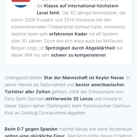
die
Klasse auf international höchstem
Level fehlt
. Der 62-jährige Kolumbianer, der
schon 2006 Ecuador und 2014 Honduras bei den
interkontinentalen Titelkämpfen betreut hatte, nominierte
diesmal einen sehr
erfahrenen Kader
mit elf Spielern
über 30 Jahren. Doch wie sich etwa auch bei Mitfavorit
Belgien zeigt, ist
Spritzigkeit durch Abgeklärtheit
bei
dieser WM nur sehr
schwer zu kompensieren
.
Uneingeschränkter
Star der Mannschaft ist Keylor Navas
. In
seiner Heimat als Nationalheld und
bester amerikanischer
Torhüter aller Zeiten
gefeiert, zählt der Schlussmann von
Paris Saint-Germain
mittlerweile 35 Lenze
und musste in
dieser Saison seinen Stammplatz beim französischen Glamour-
Klub an Gianluigi Donnarumma abgeben.
Beim 0:7 gegen Spanien
machte Navas wie seine Vorderleute
selten eine glückliche Figur
. Allerdings sollte dieses Ergebnis