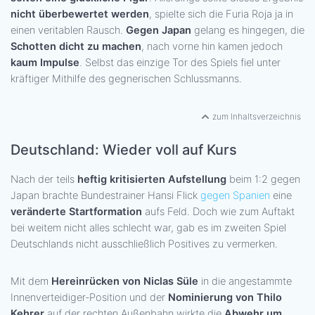
nicht überbewertet werden
, spielte sich die Furia Roja ja in
einen veritablen Rausch.
Gegen Japan
gelang es hingegen, die
Schotten dicht zu machen
, nach vorne hin kamen jedoch
kaum Impulse
. Selbst das einzige Tor des Spiels fiel unter
kräftiger Mithilfe des gegnerischen Schlussmanns.
zum Inhaltsverzeichnis
Deutschland: Wieder voll auf Kurs
Nach der teils
heftig kritisierten Aufstellung
beim 1:2 gegen
Japan brachte Bundestrainer Hansi Flick
gegen Spanien
eine
veränderte Startformation
aufs Feld. Doch wie zum Auftakt
bei weitem nicht alles schlecht war, gab es im zweiten Spiel
Deutschlands nicht ausschließlich Positives zu vermerken.
Mit dem
Hereinrücken von Niclas Süle
in die angestammte
Innenverteidiger-Position und der
Nominierung von Thilo
Kehrer
auf der rechten Außenbahn wirkte die
Abwehr um