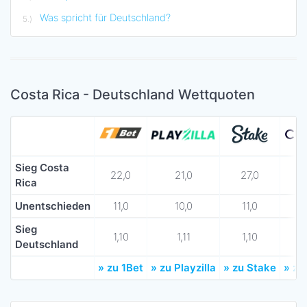
Was spricht für Deutschland?
Costa Rica - Deutschland Wettquoten
Sieg Costa
22,0
21,0
27,0
Rica
Unentschieden
11,0
10,0
11,0
Sieg
1,10
1,11
1,10
Deutschland
» zu 1Bet
» zu Playzilla
» zu Stake
» zu