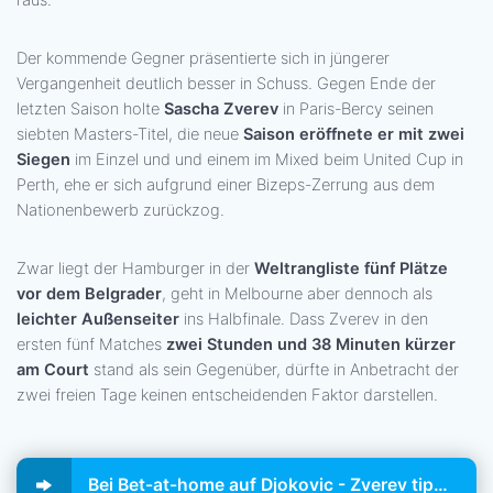
raus.
Der kommende Gegner präsentierte sich in jüngerer
Vergangenheit deutlich besser in Schuss. Gegen Ende der
letzten Saison holte
Sascha Zverev
in Paris-Bercy seinen
siebten Masters-Titel, die neue
Saison eröffnete er mit zwei
Siegen
im Einzel und und einem im Mixed beim United Cup in
Perth, ehe er sich aufgrund einer Bizeps-Zerrung aus dem
Nationenbewerb zurückzog.
Zwar liegt der Hamburger in der
Weltrangliste fünf Plätze
vor dem Belgrader
, geht in Melbourne aber dennoch als
leichter Außenseiter
ins Halbfinale. Dass Zverev in den
ersten fünf Matches
zwei Stunden und 38 Minuten kürzer
am Court
stand als sein Gegenüber, dürfte in Anbetracht der
zwei freien Tage keinen entscheidenden Faktor darstellen.
Bei Bet-at-home auf Djokovic - Zverev tippen!