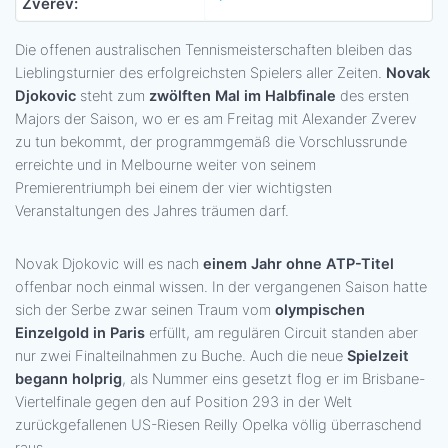
Zverev:
Die offenen australischen Tennismeisterschaften bleiben das
Lieblingsturnier des erfolgreichsten Spielers aller Zeiten.
Novak
Djokovic
steht zum
zwölften Mal im Halbfinale
des ersten
Majors der Saison, wo er es am Freitag mit Alexander Zverev
zu tun bekommt, der programmgemäß die Vorschlussrunde
erreichte und in Melbourne weiter von seinem
Premierentriumph bei einem der vier wichtigsten
Veranstaltungen des Jahres träumen darf.
Novak Djokovic will es nach
einem Jahr ohne ATP-Titel
offenbar noch einmal wissen. In der vergangenen Saison hatte
sich der Serbe zwar seinen Traum vom
olympischen
Einzelgold in Paris
erfüllt, am regulären Circuit standen aber
nur zwei Finalteilnahmen zu Buche. Auch die neue
Spielzeit
begann holprig
, als Nummer eins gesetzt flog er im Brisbane-
Viertelfinale gegen den auf Position 293 in der Welt
zurückgefallenen US-Riesen Reilly Opelka völlig überraschend