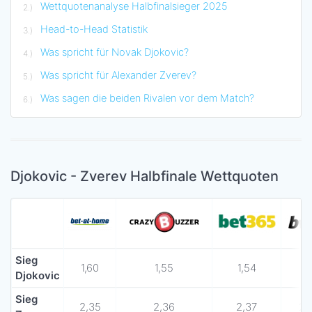
Wettquotenanalyse Halbfinalsieger 2025
Head-to-Head Statistik
Was spricht für Novak Djokovic?
Was spricht für Alexander Zverev?
Was sagen die beiden Rivalen vor dem Match?
Djokovic - Zverev Halbfinale Wettquoten
Sieg
1,60
1,55
1,54
1,
Djokovic
Sieg
2,35
2,36
2,37
2,