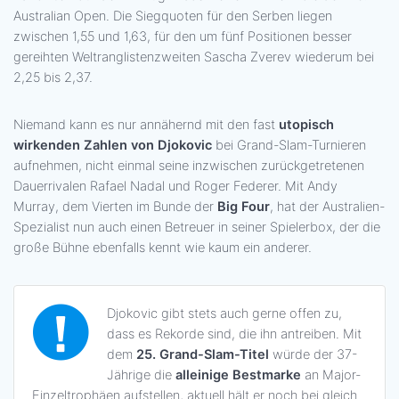
Australian Open. Die Siegquoten für den Serben liegen
zwischen 1,55 und 1,63, für den um fünf Positionen besser
gereihten Weltranglistenzweiten Sascha Zverev wiederum bei
2,25 bis 2,37.
Niemand kann es nur annähernd mit den fast
utopisch
wirkenden Zahlen von Djokovic
bei Grand-Slam-Turnieren
aufnehmen, nicht einmal seine inzwischen zurückgetretenen
Dauerrivalen Rafael Nadal und Roger Federer. Mit Andy
Murray, dem Vierten im Bunde der
Big Four
, hat der Australien-
Spezialist nun auch einen Betreuer in seiner Spielerbox, der die
große Bühne ebenfalls kennt wie kaum ein anderer.
Djokovic gibt stets auch gerne offen zu,
dass es Rekorde sind, die ihn antreiben. Mit
dem
25. Grand-Slam-Titel
würde der 37-
Jährige die
alleinige Bestmarke
an Major-
Einzeltrophäen aufstellen, aktuell hält er noch bei gleich