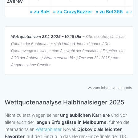
Zverev
» zu BaH
» zu CrazyBuzzer
» zu Bet365
» zu 
Wettquoten vom 23.1.2025 – 10:15 Uhr
– Bitte beachte, dass die
Quoten der Buchmacher sich laufend ändern können / Der
Quotenvergleich ist nur eine Auswahl der Redaktion / Es gelten die
AGB der Anbieter / Wetten erst ab 18+ / Text von 22.1.2025 / Alle
Angaben ohne Gewähr
zum Inhaltsverzeichnis
Wettquotenanalyse Halbfinalsieger 2025
Nicht zuletzt wegen seiner
unglaublichen Karriere
und vor
allem auch der
langen Erfolgsliste in Melbourne
, führen die
internationalen
Wettanbieter
Novak
Djokovic als leichten
Favoriten
auf den Einzug in das Herren-Einzelfinale der 113.