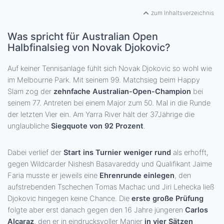
zum Inhaltsverzeichnis
Was spricht für Australian Open
Halbfinalsieg von Novak Djokovic?
Auf keiner Tennisanlage fühlt sich Novak Djokovic so wohl wie
im Melbourne Park. Mit seinem 99. Matchsieg beim Happy
Slam zog der
zehnfache Australian-Open-Champion
bei
seinem 77. Antreten bei einem Major zum 50. Mal in die Runde
der letzten Vier ein. Am Yarra River hält der 37Jährige die
unglaubliche
Siegquote von 92 Prozent
.
Dabei verlief der
Start ins Turnier weniger rund
als erhofft,
gegen Wildcarder Nishesh Basavareddy und Qualifikant Jaime
Faria musste er jeweils eine
Ehrenrunde einlegen
, den
aufstrebenden Tschechen Tomas Machac und Jiri Lehecka ließ
Djokovic hingegen keine Chance. Die
erste große Prüfung
folgte aber erst danach gegen den 16 Jahre jüngeren
Carlos
Alcaraz
, den er in eindrucksvoller Manier
in vier Sätzen