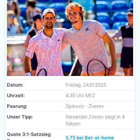
Datum:
Freitag, 24.01.2025
Uhrzeit:
4.30 Uhr MEZ
Paarung:
Djokovic - Zverev
Unser Tipp:
Alexander Zverev siegt in 4
Sätzen
Quote 3:1-Satzsieg
5,75 bei Bet-at-home