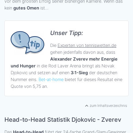
vor dem größten Erfolg seiner bisherigen Karriere. Wenn das
kein
gutes Omen
ist…
Unser Tipp:
Die
Experten von tenniswetten.de
gehen jedenfalls davon aus, dass
Alexander Zverev mehr Energie
und Hunger
in die Rod Laver Arena bringt als Novak
Djokovic und setzen auf einen
3:1-Sieg
der deutschen
Nummer eins.
Bet-at-home
bietet für dieses Resultat eine
Quote von 5,75 an.
zum Inhaltsverzeichnis
Head-to-Head Statistik Djokovic - Zverev
Das
Head-to-Head
führt der 24-fache Grand-Slam-Gewinner