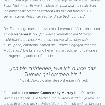
ist in großartiger Form und will unbedingt seinen ersten Grand-
Slam-Titel holen. Er war ja schon ein paar Mal sehr nah dran.
Ich habe seine Matches verfolgt und mit ihm trainiert. Mit
seinem harten Aufschlag liebt er diese Bedingungen.
"
Der Fokus liege nach dem Medical Timeout im Viertelfinale nun
an der
Regeneration
. „
Ich werde vermutlich am Mittwoch
nicht trainieren. Diese Matches sind vor allem physisch
auslaugend, emotional nähren die Erfolge hingegen eher die
Motivation.
" Die Erfahrung helfe ihm, mit solchen Situationen
umzugehen, glaubt der Routinier.
„
Ich bin zufrieden, wie ich durch das
Turnier gekommen bin.
"
– Novak Djokovic über den bisherigen Verlauf.
Auch auf seinen
neuen Coach Andy Murray
kam Djokovic
kurz zu sprechen. „
Die Verbindung zu Andy wird mit jedem Tag
enger. Er ist eine große Unterstützung für mich und ich bin sehr