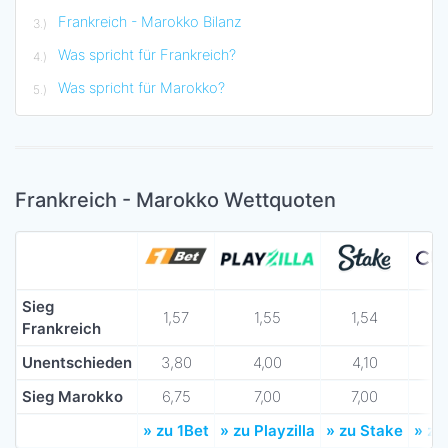
Frankreich - Marokko Bilanz
Was spricht für Frankreich?
Was spricht für Marokko?
Frankreich - Marokko Wettquoten
Sieg
1,57
1,55
1,54
Frankreich
Unentschieden
3,80
4,00
4,10
Sieg Marokko
6,75
7,00
7,00
» zu 1Bet
» zu Playzilla
» zu Stake
» zu