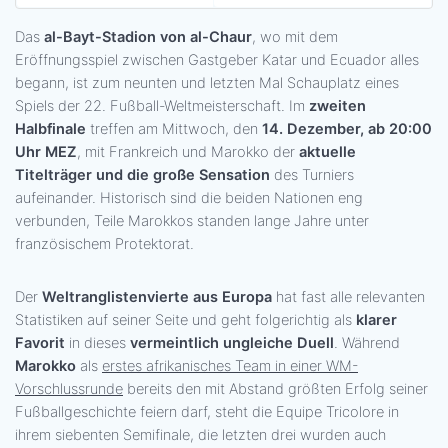
Das
al-Bayt-Stadion von al-Chaur
, wo mit dem
Eröffnungsspiel zwischen Gastgeber Katar und Ecuador alles
begann, ist zum neunten und letzten Mal Schauplatz eines
Spiels der 22. Fußball-Weltmeisterschaft. Im
zweiten
Halbfinale
treffen am Mittwoch, den
14. Dezember, ab 20:00
Uhr MEZ
, mit Frankreich und Marokko der
aktuelle
Titelträger und die große Sensation
des Turniers
aufeinander. Historisch sind die beiden Nationen eng
verbunden, Teile Marokkos standen lange Jahre unter
französischem Protektorat.
Der
Weltranglistenvierte aus Europa
hat fast alle relevanten
Statistiken auf seiner Seite und geht folgerichtig als
klarer
Favorit
in dieses
vermeintlich ungleiche Duell
. Während
Marokko
als
erstes afrikanisches Team in einer WM-
Vorschlussrunde
bereits den mit Abstand größten Erfolg seiner
Fußballgeschichte feiern darf, steht die Equipe Tricolore in
ihrem siebenten Semifinale, die letzten drei wurden auch