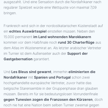
ausgezahlt. Und eine Sensation durch die Nordafrikaner nach
regulärer Spielzeit würde eine Wettquote von maximal 7,09
bringen.
Frankreich wird sich in der nordostkatarischen Küstenstadt auf
ein
echtes Auswärtsspiel
einstellen müssen. Neben den
15.000 permanent
im Land wohnenden Marokkanern
kommen vor dem Halbfinale noch
rund 30 Charterflüge
aus
dem Atlas im Wüstenemirat an. Als letzter arabischer Vertreter
im Turnier ist dem Außenseiter auch der
Support der
Gastgebernation
garantiert.
Und
Les Bleus sind gewarnt
, immerhin
eliminierten die
Nordafrikaner
mit
Spanien und Portugal
schon zwei
hochgehandelte europäische Vertreter, zuvor hatte das
belgische Starensemble in der Gruppenphase dran glauben
müssen. Bereits im für sie bedeutungslosen Vorrundenfinale
gegen Tunesien zogen die Franzosen den Kürzeren
, doch
noch nie hat eine Nation beim selben Turnier zweimal gegen