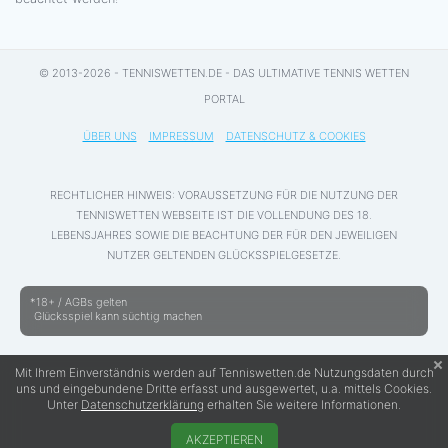
© 2013-2026 - TENNISWETTEN.DE - DAS ULTIMATIVE TENNIS WETTEN
PORTAL
ÜBER UNS
IMPRESSUM
DATENSCHUTZ & COOKIES
RECHTLICHER HINWEIS: VORAUSSETZUNG FÜR DIE NUTZUNG DER
TENNISWETTEN WEBSEITE IST DIE VOLLENDUNG DES 18.
LEBENSJAHRES SOWIE DIE BEACHTUNG DER FÜR DEN JEWEILIGEN
NUTZER GELTENDEN GLÜCKSSPIELGESETZE.
*18+ / AGBs gelten
Glücksspiel kann süchtig machen
Mit Ihrem Einverständnis werden auf Tenniswetten.de Nutzungsdaten durch
uns und eingebundene Dritte erfasst und ausgewertet, u.a. mittels Cookies.
Unter
Datenschutzerklärung
erhalten Sie weitere Informationen.
AKZEPTIEREN