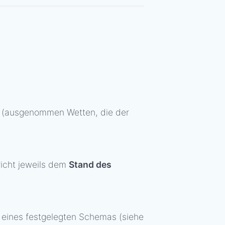
(ausgenommen Wetten, die der
pricht jeweils dem
Stand des
 eines festgelegten Schemas (siehe