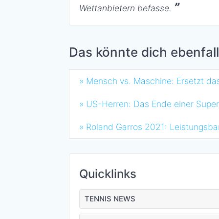
Wettanbietern befasse.
Das könnte dich ebenfall
» Mensch vs. Maschine: Ersetzt das
» US-Herren: Das Ende einer Supe
» Roland Garros 2021: Leistungsba
Quicklinks
TENNIS NEWS