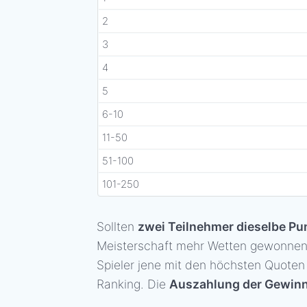
2
3
4
5
6-10
11-50
51-100
101-250
Sollten
zwei Teilnehmer dieselbe Pu
Meisterschaft mehr Wetten gewonnen h
Spieler jene mit den höchsten Quoten 
Ranking. Die
Auszahlung der Gewin