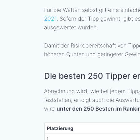
Für die Wetten selbst gilt eine einf
2021
. Sofern der Tipp gewinnt, gibt 
ausgewertet wurden.
Damit der Risikobereitschaft von Tip
höheren Quoten und geringerer Gewin
Die besten 250 Tipper er
Abrechnung wird, wie bei jedem Tipps
feststehen, erfolgt auch die Auswert
wird
unter den 250 Besten im Ranki
Platzierung
1