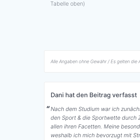
Tabelle oben)
Alle Angaben ohne Gewähr / Es gelten die 
Dani hat den Beitrag verfasst
Nach dem Studium war ich zunächst
den Sport & die Sportwette durch Z
allen ihren Facetten. Meine beson
weshalb ich mich bevorzugt mit S