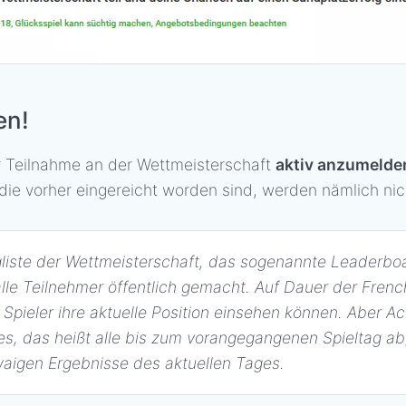
en!
ur Teilnahme an der Wettmeisterschaft
aktiv anzumelde
 die vorher eingereicht worden sind, werden nämlich nic
liste der Wettmeisterschaft, das sogenannte Leaderboar
 alle Teilnehmer öffentlich gemacht. Auf Dauer der Fre
 Spieler ihre aktuelle Position einsehen können. Aber Ac
ges, das heißt alle bis zum vorangegangenen Spieltag a
twaigen Ergebnisse des aktuellen Tages.