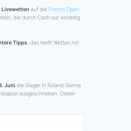
h Livewetten
auf die
French Open
tten, die durch Cash out vorzeitig
ntere Tipps
, das heißt Wetten mit
3. Juni
die Sieger in Roland Garros
reispool ausgeschrieben. Dieser