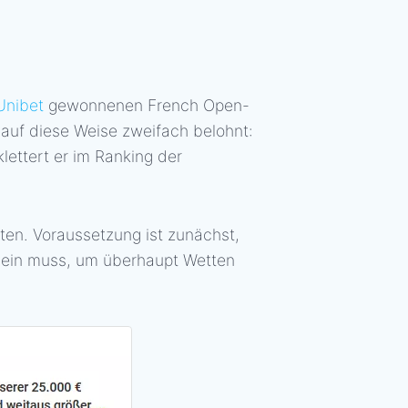
Unibet
gewonnenen French Open-
d auf diese Weise zweifach belohnt:
lettert er im Ranking der
en. Voraussetzung ist zunächst,
sein muss, um überhaupt Wetten