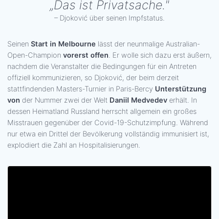
„Das ist Privatsache."
– Djoković über seinen Impfstatus.
Seinen
Start in Melbourne
lässt der neunmalige Australian-
Open-Champion
vorerst offen
. Er wolle sich dazu erst äußern,
nachdem die Veranstalter die Bedingungen für ein Antreten
offiziell kommunizieren, so Djoković, der beim derzeit
stattfindenden Masters-Turnier in Paris-Bercy
Unterstützung
von
der Nummer zwei der Welt
Daniil Medvedev
erhält. In
dessen Heimatland Russland herrscht allgemein ein großes
Misstrauen gegenüber der Covid-19-Schutzimpfung. Während
nur etwa ein Drittel der Bevölkerung vollständig immunisiert ist,
explodiert die Zahl an Hospitalisierungen.