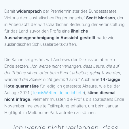
Damit
widersprach
der Premierminister des Bundesstaates
Victoria dem australischen Regierungschef
Scott Morison
, der
in Anbetracht der wirtschaftlichen Bedeutung der Veranstaltung
für das Land zuvor den Profis eine
ähnliche
Ausnahmegenehmigung in Aussicht gestellt
hatte wie
ausländischen Schlüsselarbeitskräften.
Die Sache sei geklärt, will Andrews der Diskussion aber ein
Ende setzen: „
Ich werde nicht verlangen, dass Leute, die auf
der Tribüne sitzen oder beim Event arbeiten, geimpft werden,
während die Spieler nicht geimpft sind.
" Auch eine
14-tägige
Hotelquarantäne
für lediglich getestete Akteure, wie bei der
Auflage 2021 (
TennisWetten.de berichtete
),
käme diesmal
nicht infrage
. Vielmehr müssten die Profis bis spätestens Ende
November ihre zweite Teilimpfung erhalten, um beim Januar-
Highlight im Melbourne Park antreten zu können.
„Ich werde nicht verlangen, dass