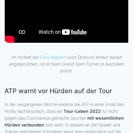
Im Vorfeld der
Paris Masters
wird Djoković erneut darauf
angesprochen, ob er beim Grand Slam-Turnier in Australien
antritt.
ATP warnt vor Hürden auf der Tour
In der vergangenen Woche erklärte die ATP in einer Email den
Profis nachdrücklich, dass ein
Tour-Leben 2022
für nicht
gegen das Coronavirus geimpfte Sportler
mit wesentlichen
Hürden verbunden
sein wird. In diesem an die Spieler und
Trainer gerichteten Schreiben weist man eindringlich auf die