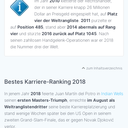
Im Jahr
2010
kletterte der Rechtshänder,
der in seiner Karriere knapp 26 Millionen
Dollar an Preisgeld eingespielt hat, auf
Platz
vier der Weltrangliste
.
2011
purzelte er
auf
Position 485
, stand aber
2014 abermals auf Rang
vier
und stürzte
2016 zurück auf Platz 1045
. Nach
seinen zahllosen Handgelenk-Operationen war er 2018
die Nummer drei der Welt.
zum Inhaltsverzeichnis
Bestes Karriere-Ranking 2018
In jenem Jahr
2018
feierte Juan Martín del Potro in
Indian Wells
seinen
ersten Masters-Triumph
, erreichte
im August als
Weltranglistendritter
seine beste Karriereplatzierung und
stand wenige Wochen später bei den US Open in seinem
zweiten Grand-Slam-Finale, das er gegen Novak Djoković
verlor.