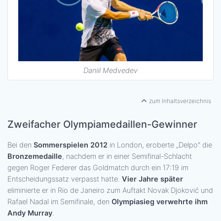
Daniil Medvedev
zum Inhaltsverzeichnis
Zweifacher Olympiamedaillen-Gewinner
Bei den
Sommerspielen 2012
in London, eroberte „Delpo" die
Bronzemedaille
, nachdem er in einer Semifinal-Schlacht
gegen Roger Federer das Goldmatch durch ein 17:19 im
Entscheidungssatz verpasst hatte.
Vier Jahre später
eliminierte er in Rio de Janeiro zum Auftakt Novak Djoković und
Rafael Nadal im Semifinale, den
Olympiasieg verwehrte ihm
Andy Murray
.