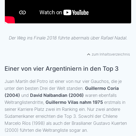
Der Weg ins Finale 2018 führte abermals über Rafael Nadal.
zum Inhaltsverzeichnis
Einer von vier Argentiniern in den Top 3
Juan Martín del Potro ist einer von nur vier Gauchos, die je
unter den besten Drei der Welt standen.
Guillermo Coria
(2004)
und
David Nalbandian (2006)
waren ebenfalls
Weltranglistendritte,
Guillermo Vilas nahm 1975
erstmals in
seiner Karriere Platz zwei im Ranking ein. Nur zwei andere
Südamerikaner erreichten die Top 3. Sowohl der Chilene
Marcelo Ríos (1998) als auch der Brasilianer Gustavo Kuerten
(2000) führten die Weltrangliste sogar an.