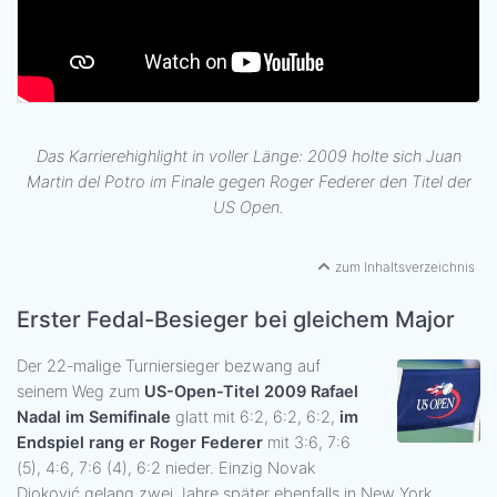
Das Karrierehighlight in voller Länge: 2009 holte sich Juan
Martin del Potro im Finale gegen Roger Federer den Titel der
US Open.
zum Inhaltsverzeichnis
Erster Fedal-Besieger bei gleichem Major
Der 22-malige Turniersieger bezwang auf
seinem Weg zum
US-Open-Titel 2009 Rafael
Nadal im Semifinale
glatt mit 6:2, 6:2, 6:2,
im
Endspiel rang er Roger Federer
mit 3:6, 7:6
(5), 4:6, 7:6 (4), 6:2 nieder. Einzig Novak
Djoković gelang zwei Jahre später ebenfalls in New York