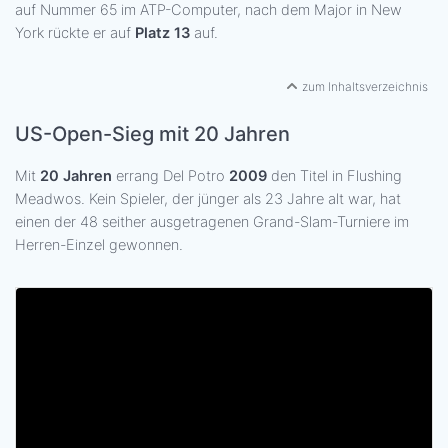
auf Nummer 65 im ATP-Computer, nach dem Major in New
York rückte er auf
Platz 13
auf.
zum Inhaltsverzeichnis
US-Open-Sieg mit 20 Jahren
Mit
20 Jahren
errang Del Potro
2009
den Titel in Flushing
Meadwos. Kein Spieler, der jünger als 23 Jahre alt war, hat
einen der 48 seither ausgetragenen Grand-Slam-Turniere im
Herren-Einzel gewonnen.