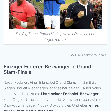
Die Big Three: Rafael Nadal, Novak Djokovic und
Roger Federer.
zum Inhaltsverzeichnis
Einziger Federer-Bezwinger in Grand-
Slam-Finals
Roger Federers Final-Bilanz bei Grand Slams hinkt mit 20
Siegen und elf Niederlagen jener seiner beiden Dauerrivalen
nach. Allerdings ist die
Liste seiner Endspiel-Bezwinger
kurz. Gegen Rafael Nadal verlor der Schweizer sechs Major-
Showdowns, gegen Novak Djoković vier. Und eben
eines