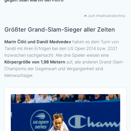
gegen Juan Martín del Potro
.
zum Inhaltsverzeichnis
Größter Grand-Slam-Sieger aller Zeiten
Marin Čilić und Daniil Medvedev
haben es dem Turm von
Tandil mit ihren Erfolgen bei den US Open 2014 bzw. 2021
inzwischen nachgemacht: Alle drei Spieler weisen eine
Körpergröße von 1,98 Metern
auf, alle anderen Grand-Slam-
Champions der Gegenwart und Vergangenheit sind
kleinwüchsiger.