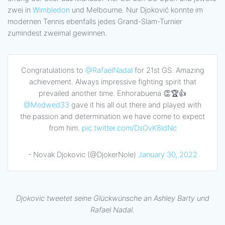
zwei in
Wimbledon
und Melbourne. Nur Djoković konnte im
modernen Tennis ebenfalls jedes Grand-Slam-Turnier
zumindest zweimal gewinnen.
Congratulations to
@RafaelNadal
for 21st GS. Amazing
achievement. Always impressive fighting spirit that
prevailed another time. Enhorabuena 👏🏆👍
@Medwed33
gave it his all out there and played with
the passion and determination we have come to expect
from him.
pic.twitter.com/DsOvK8idNc
- Novak Djokovic (@DjokerNole)
January 30, 2022
Djokovic tweetet seine Glückwünsche an Ashley Barty und
Rafael Nadal.