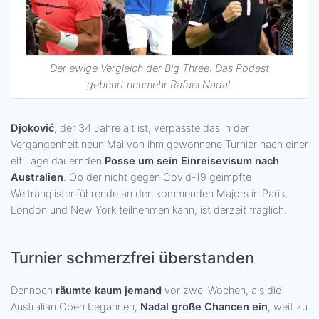
Der ewige Vergleich der Big Three: Das Podest
gebührt nunmehr Rafael Nadal.
Djoković
, der 34 Jahre alt ist, verpasste das in der
Vergangenheit neun Mal von ihm gewonnene Turnier nach einer
elf Tage dauernden
Posse um sein Einreisevisum nach
Australien
. Ob der nicht gegen Covid-19 geimpfte
Weltranglistenführende an den kommenden Majors in Paris,
London und New York teilnehmen kann, ist derzeit fraglich.
Turnier schmerzfrei überstanden
Dennoch
räumte kaum jemand
vor zwei Wochen, als die
Australian Open begannen,
Nadal große Chancen ein
, weit zu