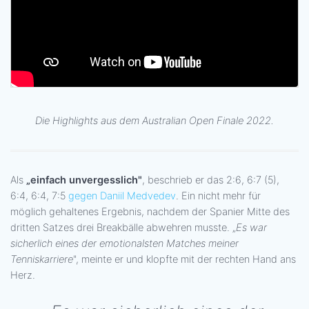
Die Highlights aus dem Australian Open Finale 2022.
Als
„einfach unvergesslich"
, beschrieb er das 2:6, 6:7 (5),
6:4, 6:4, 7:5
gegen Daniil Medvedev
. Ein nicht mehr für
möglich gehaltenes Ergebnis, nachdem der Spanier Mitte des
dritten Satzes drei Breakbälle abwehren musste. „
Es war
sicherlich eines der emotionalsten Matches meiner
Tenniskarriere
", meinte er und klopfte mit der rechten Hand ans
Herz.