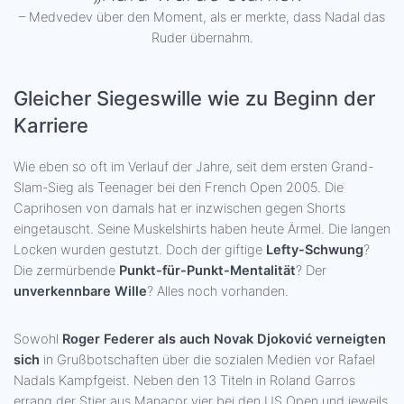
– Medvedev über den Moment, als er merkte, dass Nadal das
Ruder übernahm.
Gleicher Siegeswille wie zu Beginn der
Karriere
Wie eben so oft im Verlauf der Jahre, seit dem ersten Grand-
Slam-Sieg als Teenager bei den French Open 2005. Die
Caprihosen von damals hat er inzwischen gegen Shorts
eingetauscht. Seine Muskelshirts haben heute Ärmel. Die langen
Locken wurden gestutzt. Doch der giftige
Lefty-Schwung
?
Die zermürbende
Punkt-für-Punkt-Mentalität
? Der
unverkennbare Wille
? Alles noch vorhanden.
Sowohl
Roger Federer als auch Novak Djoković verneigten
sich
in Grußbotschaften über die sozialen Medien vor Rafael
Nadals Kampfgeist. Neben den 13 Titeln in Roland Garros
errang der Stier aus Manacor vier bei den US Open und jeweils