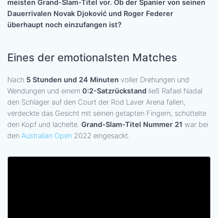
meisten Grand-Slam-Titel vor. Ob der Spanier von seinen
Dauerrivalen Novak Djoković und Roger Federer
überhaupt noch einzufangen ist?
Eines der emotionalsten Matches
Nach
5 Stunden und 24 Minuten
voller Drehungen und
Wendungen und einem
0:2-Satzrückstand
ließ Rafael Nadal
den Schläger auf den Court der Rod Laver Arena fallen,
verdeckte das Gesicht mit seinen getapten Fingern, schüttelte
den Kopf und lächelte.
Grand-Slam-Titel Nummer 21
war bei
den
Australian Open
2022 eingesackt.