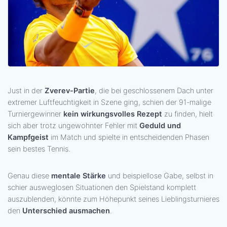
Just in der
Zverev-Partie
, die bei geschlossenem Dach unter
extremer Luftfeuchtigkeit in Szene ging, schien der 91-malige
Turniergewinner
kein wirkungsvolles Rezept
zu finden, hielt
sich aber trotz ungewohnter Fehler mit
Geduld und
Kampfgeist
im Match und spielte in entscheidenden Phasen
sein bestes Tennis.
Genau diese
mentale Stärke
und beispiellose Gabe, selbst in
schier ausweglosen Situationen den Spielstand komplett
auszublenden, könnte zum Höhepunkt seines Lieblingsturnieres
den
Unterschied ausmachen
.