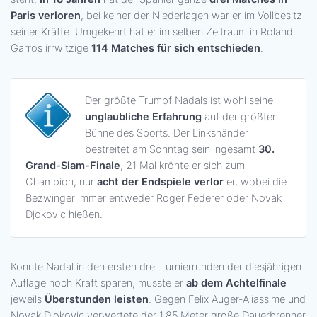
Paris verloren
, bei keiner der Niederlagen war er im Vollbesitz
seiner Kräfte. Umgekehrt hat er im selben Zeitraum in Roland
Garros irrwitzige
114 Matches für sich entschieden
.
Der größte Trumpf Nadals ist wohl seine
unglaubliche Erfahrung
auf der größten
Bühne des Sports. Der Linkshänder
bestreitet am Sonntag sein ingesamt
30.
Grand-Slam-Finale
, 21 Mal krönte er sich zum
Champion, nur
acht der Endspiele verlor
er, wobei die
Bezwinger immer entweder Roger Federer oder Novak
Djokovic hießen.
Konnte Nadal in den ersten drei Turnierrunden der diesjährigen
Auflage noch Kraft sparen, musste er
ab dem Achtelfinale
jeweils
Überstunden leisten
. Gegen Felix Auger-Aliassime und
Novak Djokovic verwertete der 1,85 Meter große Dauerbrenner