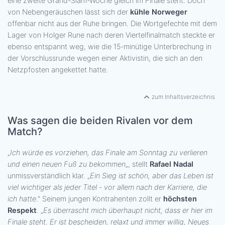
eine zweite Grand-Slam-Woche gleich im Finale steht. Doch
von Nebengeräuschen lässt sich der
kühle Norweger
offenbar nicht aus der Ruhe bringen. Die Wortgefechte mit dem
Lager von Holger Rune nach deren Viertelfinalmatch steckte er
ebenso entspannt weg, wie die 15-minütige Unterbrechung in
der Vorschlussrunde wegen einer Aktivistin, die sich an den
Netzpfosten angekettet hatte.
zum Inhaltsverzeichnis
Was sagen die beiden Rivalen vor dem
Match?
„
Ich würde es vorziehen, das Finale am Sonntag zu verlieren
und einen neuen Fuß zu bekommen
„, stellt
Rafael Nadal
unmissverständlich klar. „
Ein Sieg ist schön, aber das Leben ist
viel wichtiger als jeder Titel - vor allem nach der Karriere, die
ich hatte
." Seinem jungen Kontrahenten zollt er
höchsten
Respekt
. „
Es überrascht mich überhaupt nicht, dass er hier im
Finale steht. Er ist bescheiden, relaxt und immer willig, Neues