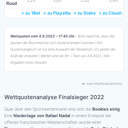
5,20
5,00
5,20
5,40
Ruud
» zu 1Bet
» zu Playzilla
» zu Stake
» zu Cloudbet
Wettquoten vom 4.6.2022 – 17:45 Uhr
– Bitte beachte, dass die
Quoten der Buchmacher sich laufend ändern können / Der
Quotenvergleich ist nur eine Auswahl der Redaktion / Es gelten die
AGB der Anbieter / Wetten erst ab 18+ / Text von 4.6.2022 / Alle
Angaben ohne Gewähr
zum Inhaltsverzeichnis
Wettquotenanalyse Finalsieger 2022
Quer über den Sportwettenmarkt sind sich die
Bookies einig
:
Eine
Niederlage von Rafael Nadal
in einem Endspiel der
offenen französischen Meisterschaften würde einer