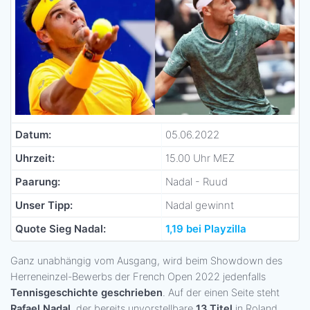
Datum:
05.06.2022
Uhrzeit:
15.00 Uhr MEZ
Paarung:
Nadal - Ruud
Unser Tipp:
Nadal gewinnt
Quote Sieg Nadal:
1,19 bei Playzilla
Ganz unabhängig vom Ausgang, wird beim Showdown des
Herreneinzel-Bewerbs der French Open 2022 jedenfalls
Tennisgeschichte geschrieben
. Auf der einen Seite steht
Rafael Nadal
, der bereits unvorstellbare
13 Titel
in Roland