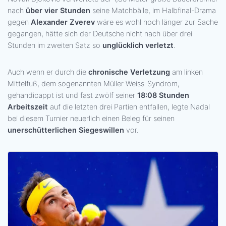
nach
über vier Stunden
seine Matchbälle, im Halbfinal-Drama
gegen
Alexander Zverev
wäre es wohl noch länger zur Sache
gegangen, hätte sich der Deutsche nicht nach über drei
Stunden im zweiten Satz so
unglücklich verletzt
.
Auch wenn er durch die
chronische Verletzung
am linken
Mittelfuß, dem sogenannten Müller-Weiss-Syndrom,
gehandicappt ist und fast zwölf seiner
18:08 Stunden
Arbeitszeit
auf die letzten drei Partien entfallen, legte Nadal
bei diesem Turnier neuerlich einen Beleg für seinen
unerschütterlichen Siegeswillen
vor.