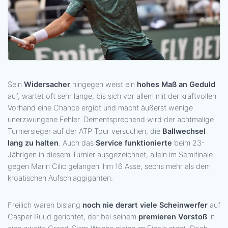
Sein
Widersacher
hingegen weist ein
hohes Maß an Geduld
auf, wartet oft sehr lange, bis sich vor allem mit der kraftvollen
Vorhand eine Chance ergibt und macht äußerst wenige
unerzwungene Fehler. Dementsprechend wird der achtmalige
Turniersieger auf der ATP-Tour versuchen, die
Ballwechsel
lang zu halten
. Auch das
Service funktionierte
beim 23-
Jährigen in diesem Turnier ausgezeichnet, allein im Semifinale
gegen Marin Cilic gelangen ihm 16 Asse, sechs mehr als dem
kroatischen Aufschlaggiganten.
Freilich waren bislang
noch nie derart viele Scheinwerfer
auf
Casper Ruud gerichtet, der bei seinem
premieren Vorstoß
in