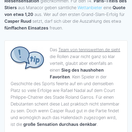
Riesensensation
gleichkommen. Für den 14.
Paris-Titels des
Stiers
aus Manacor geben sämtliche
Wettanbieter
eine
Quote
von etwa 1,20
aus. Wer auf den ersten Grand-Slam-Erfolg für
Casper Ruud
setzt, darf sich über die Auszahlung des etwa
fünffachen Einsatzes
freuen.
Das
Team von tenniswetten.de sieht
die Rollen zwar nicht ganz so klar
verteilt, glaubt aber ebenfalls an
einen
Sieg des haushohen
Favoriten
. Kein Spieler in der
Geschichte des Sports feierte auf ein und demselben
Platz so viele Erfolge wie Rafael Nadal auf dem Court
Philippe-Chatrier des Stade Roland Garros. Für einen
Debütanten scheint diese Last praktisch nicht stemmbar
zu sein. Doch wenn Casper Ruud gut in die Partie findet
und womöglich auch das Hallendach zugezogen wird,
ist die
große Sensation durchaus denkbar
.