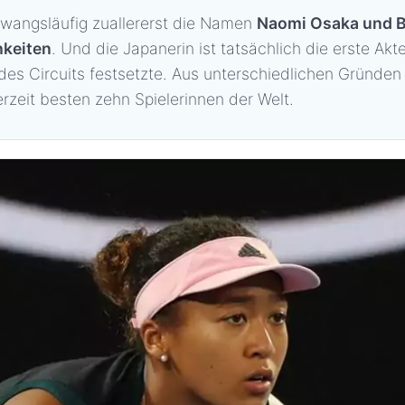
zwangsläufig zuallererst die Namen
Naomi Osaka und 
hkeiten
. Und die Japanerin ist tatsächlich die erste Akte
 des Circuits festsetzte. Aus unterschiedlichen Gründe
rzeit besten zehn Spielerinnen der Welt.