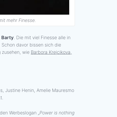
mit mehr Finesse.
 Barty
. Die mit viel Finesse alle in
. Schon davor bissen sich die
g zusehen, wie
Barbora Krejcikova,
gis, Justine Henin, Amelie Mauresmo
t.
den Werbeslogan „
Power is nothing