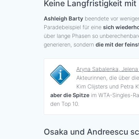
Keine Langfristigkeit mi
Ashleigh Barty
beendete vor wenigen M
Paradebeispiel für eine
sich wiederh
über lange Phasen so unberechenbaren
generieren, sondern
die mit der fein
Aryna Sabalenka, Jelen
Akteurinnen, die über di
Kim Clijsters und Petra 
aber die Spitze
im WTA-Singles-Ran
den Top 10.
Osaka und Andreescu sc