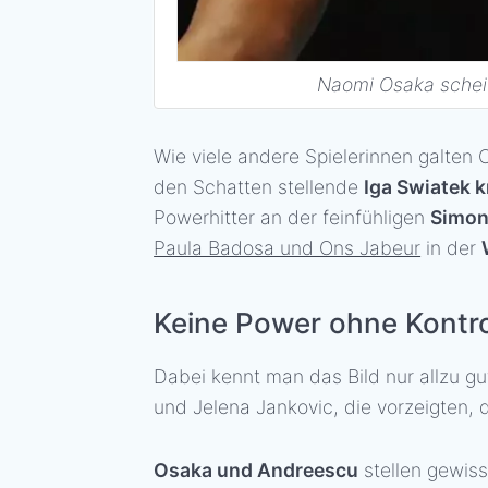
Naomi Osaka scheit
Wie viele andere Spielerinnen galten
den Schatten stellende
Iga Swiatek 
Powerhitter an der feinfühligen
Simon
Paula Badosa und Ons Jabeur
in der
Keine Power ohne Kontro
Dabei kennt man das Bild nur allzu g
und Jelena Jankovic, die vorzeigten,
Osaka und Andreescu
stellen gewi