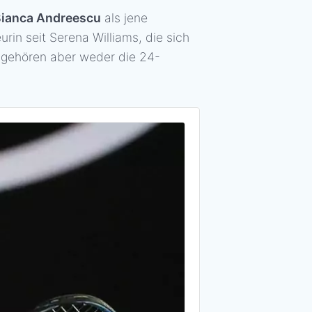
Bianca Andreescu
als jene
urin seit Serena Williams, die sich
n gehören aber weder die 24-