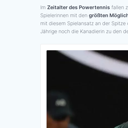
Im
Zeitalter des Powertennis
fallen 
Spielerinnen mit den
größten Möglic
mit diesem Spielansatz an der Spitze
Jährige noch die Kanadierin zu den de