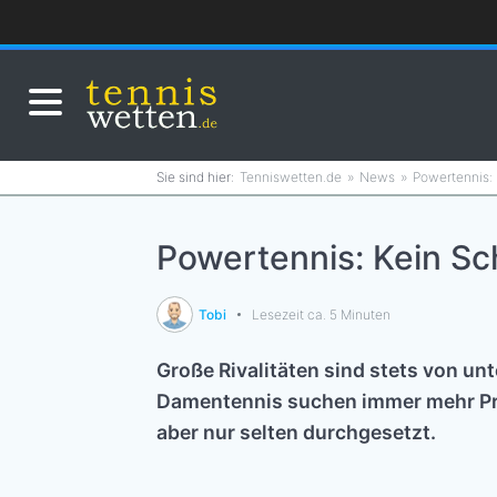
Tenniswetten.de
News
Powertennis: 
Powertennis: Kein Sc
Tobi
Lesezeit ca. 5 Minuten
Große Rivalitäten sind stets von u
Damentennis suchen immer mehr Prota
aber nur selten durchgesetzt.