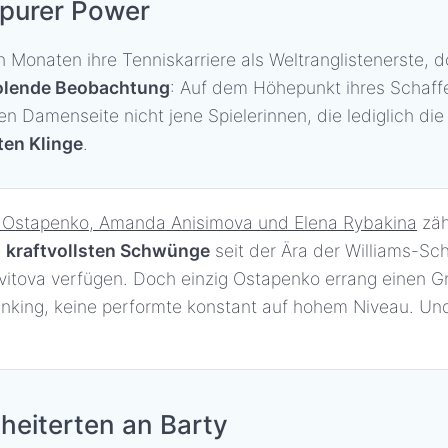
t purer Power
onaten ihre Tenniskarriere als Weltranglistenerste, doch
olende Beobachtung
: Auf dem Höhepunkt ihres Schaf
 Damenseite nicht jene Spielerinnen, die lediglich die
sten Klinge
.
a Ostapenko, Amanda Anisimova und Elena Rybakina
zäh
e
kraftvollsten Schwünge
seit der Ära der Williams-Sc
Kvitova verfügen. Doch einzig Ostapenko errang einen G
king, keine performte konstant auf hohem Niveau. Und:
heiterten an Barty