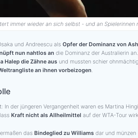
ert immer wieder an sich selbst - und an Spielerinnen 
 Osaka und Andreescu als
Opfer der Dominanz von Ash
knüpft nun nahtlos an
die Dominanz der Australierin an
a Halep die Zähne aus
und mussten schier ohnmächti
Weltrangliste an ihnen vorbeizogen
.
lle
ut: In der jüngeren Vergangenheit waren es Martina Hin
 dass
Kraft nicht als Allheilmittel
auf der WTA-Tour wirk
ssermaßen das
Bindeglied zu Williams
dar und münzen 