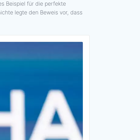
es Beispiel für die perfekte
chichte legte den Beweis vor, dass