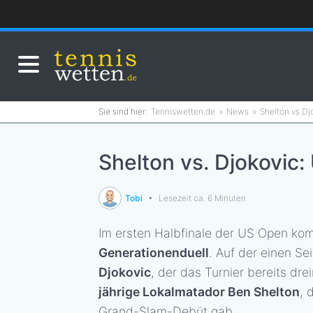
Tenniswetten.de
News
Shelton vs Dj
Shelton vs. Djokovic
Tobi
Lesezeit ca. 6 Minuten
Im ersten Halbfinale der US Open ko
Generationenduell
. Auf der einen Se
Djokovic
, der das Turnier bereits dr
jährige Lokalmatador Ben Shelton
, 
Grand-Slam-Debüt gab.