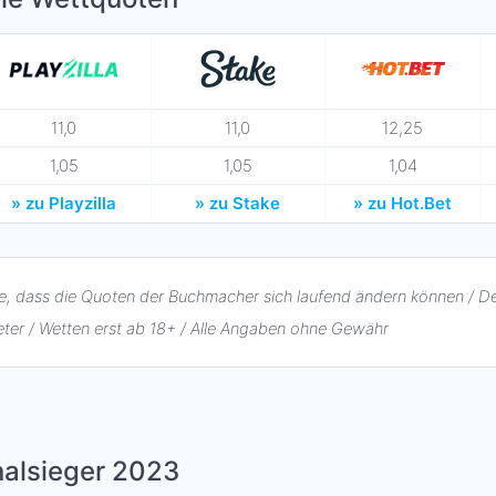
11,0
11,0
12,25
1,05
1,05
1,04
» zu Playzilla
» zu Stake
» zu Hot.Bet
e, dass die Quoten der Buchmacher sich laufend ändern können / De
eter / Wetten erst ab 18+ / Alle Angaben ohne Gewähr
nalsieger 2023