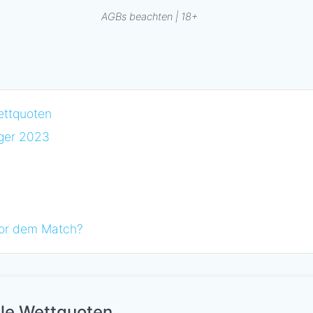
AGBs beachten | 18+
ettquoten
eger 2023
?
vor dem Match?
ale Wettquoten