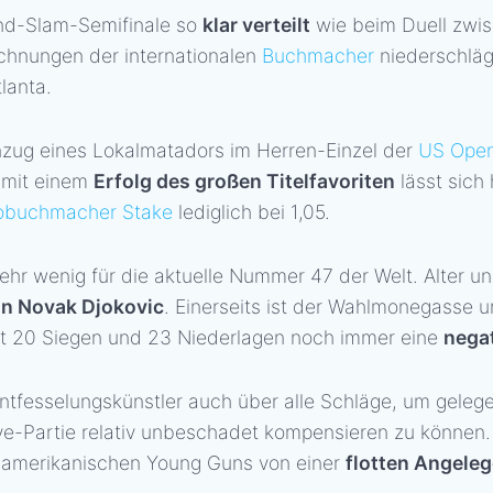
nd-Slam-Semifinale so
klar verteilt
wie beim Duell zwi
chnungen der internationalen
Buchmacher
niederschläg
lanta.
inzug eines Lokalmatadors im Herren-Einzel der
US Ope
 mit einem
Erfolg des großen Titelfavoriten
lässt sich
obuchmacher Stake
lediglich bei 1,05.
ehr wenig für die aktuelle Nummer 47 der Welt. Alter u
on Novak Djokovic
. Einerseits ist der Wahlmonegasse un
t 20 Siegen und 23 Niederlagen noch immer eine
negat
ntfesselungskünstler auch über alle Schläge, um gelege
ive-Partie relativ unbeschadet kompensieren zu können.
es amerikanischen Young Guns von einer
flotten Angele