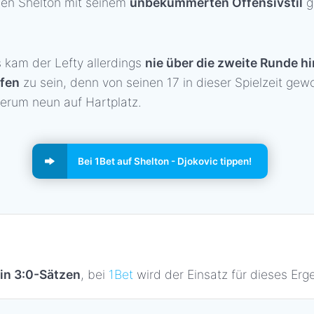
 Ben Shelton mit seinem
unbekümmerten Offensivstil
g
 kam der Lefty allerdings
nie über die zweite Runde h
ffen
zu sein, denn von seinen 17 in dieser Spielzeit gew
erum neun auf Hartplatz.
Bei 1Bet auf Shelton - Djokovic tippen!
in 3:0-Sätzen
, bei
1Bet
wird der Einsatz für dieses Ergeb