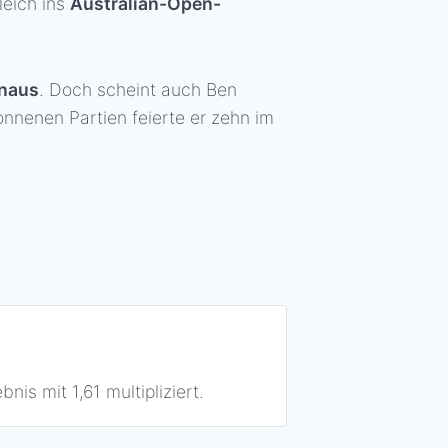
leich ins
Australian-Open-
inaus
. Doch scheint auch Ben
onnenen Partien feierte er zehn im
nis mit 1,61 multipliziert.