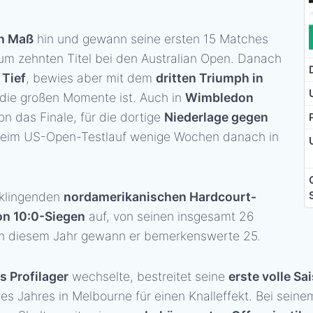
ch Maß
hin und gewann seine ersten 15 Matches
zum zehnten Titel bei den Australian Open. Danach
 Tief
, bewies aber mit dem
dritten Triumph in
r die großen Momente ist. Auch in
Wimbledon
n das Finale, für die dortige
Niederlage gegen
 beim US-Open-Testlauf wenige Wochen danach in
sklingenden
nordamerikanischen Hardcourt-
on 10:0-Siegen
auf, von seinen insgesamt 26
in diesem Jahr gewann er bemerkenswerte 25.
s Profilager
wechselte, bestreitet seine
erste volle Sa
 Jahres in Melbourne für einen Knalleffekt. Bei seinem