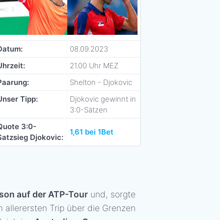
Datum:
08.09.2023
Uhrzeit:
21.00 Uhr MEZ
Paarung:
Shelton - Djokovic
Unser Tipp:
Djokovic gewinnt in
3:0-Sätzen
Quote 3:0-
1,61 bei 1Bet
Satzsieg Djokovic:
ison auf der ATP-Tour
und, sorgte
 allerersten Trip über die Grenzen