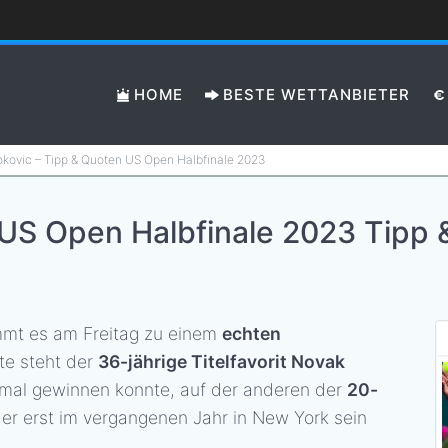
HOME
BESTE WETTANBIETER
okovic – Tipp & Quoten US Open Halbfinale 2023
: US Open Halbfinale 2023 Tipp
mmt es am Freitag zu einem
echten
ite steht der
36-jährige Titelfavorit Novak
eimal gewinnen konnte, auf der anderen der
20-
der erst im vergangenen Jahr in New York sein