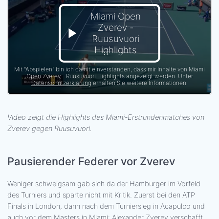
Miami Open
Zverev -
Ruusuvuori
Highlights
Mit "Abspielen" bin ich damit einverstanden, dass mir Inhalte von Miami
Open Zverev - Ruusuvuori Highlights angezeigt werden. Unter
Datenschutzerklärung
erhalten Sie weitere Informationen.
Video zeigt die Highlights des Miami-Erstrundenmatches von
Zverev gegen Ruusuvuori.
Pausierender Federer vor Zverev
Weniger schweigsam gab sich da der Hamburger im Vorfeld
des Turniers und sparte nicht mit Kritik. Zuerst bei den ATP
Finals in London, dann nach dem Turniersieg in Acapulco und
auch vor dem Masters in Miami: Alexander Zverev verschafft