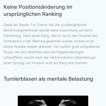
Keine Positionsänderung im
ursprünglichen Ranking
Detail am Rande: Für Zverev hat die vorübergehende
Berechnungsmethode derzeit keine Auswirkung auf seine
Platzierung. Denn jenen Rang, den er durch den Rückfall des
Schweizers in der Wertung gewinnen würde, müsste er an
Andrei Rublew wieder abtreten. Der zuletzt groß aufspielende
Russe, der sich ebenfalls über die Regeländerungen
echauffierte, würde nach der herkömmlichen Zählweise gar
einen Sprung von Position acht auf Rang drei machen.
Turnierblasen als mentale Belastung