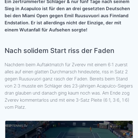
Ein zertrümmerter Schläger & nur fünf Tage nach seinem
Sieg in Acapulco ist für den an drei gesetzten Deutschen
bei den Miami Open gegen Emil Ruusuvuori aus Finnland
Endstation. Er ist allerdings nicht der Einzige, der mit
einem Wutanfall für Aufsehen sorgte!
Nach solidem Start riss der Faden
Nachdem beim Auftaktmatch für Zverev mit einem 6:1 zuerst
alles auf einen glatten Durchmarsch hindeutete, riss in Satz 2
gegen Ruusuvuori ganz rasch der Faden. Bereits beim Stand
von 2:3 musste ein Schläger des 23-jährigen Acapulco-Siegers
dran glauben und danach ging kaum noch was. Am Ende zog
Zverev kommentarlos und mit eine 3-Satz Pleite (6:1, 3:6, 1:6)
vom Platz.