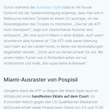
Schon während der
Australian Open
habe er mit Novak
Djoković bei der Spielervereinigung angeregt, dass man wie in
Melbourne mehrere Turniere an einem Ort austrage, um die
Reisetätigkeiten des Trosses zu minimieren.
„Das hat die ATP
nicht interessiert",
zeigt sich Deutschlands Nummer eins
enttäuscht.
„Wir sind auch in Miami in einer Bubble, auch wenn
drumherum alles lockerer ist."
Die ATP solle seiner Meinung
nach mehr auf die Länder hören, in denen die Veranstaltungen
abgehalten werden.
„Sonst wird es mental schwer für uns. Bei
einem Hallen-Turnier wie in Rotterdam sehen wir nur
Hotelzimmer und Halle, also quasi keine Außenwelt."
Miami-Ausraster von Pospisil
Übrigens stand die ATP zu Beginn der Miami Open auch im
Mittelpunkt eines
handfesten Eklats auf dem Court
. Im
Erstrunden-Match gegen den US-Qualifikanten Mackenzie
McDonald erhielt Vasek Pospisil beim Stand von 3:5 und 15:40