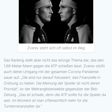
Zverev steht sich oft selbst im Weg
Das Ranking stellt aber nicht das einzige Thema dar, das den
1,98-Meter-Mann gegen die ATP schießen lässt. Zverev stößt
auch deren Umgang mit der gesamten Corona-Pandemie
sauer auf:
„Die sind nur darauf fokussiert, das Finanzielle in
Ordnung zu halten. Die Meinung der Spieler ist nicht deren
Priorität",
so der Weltranglistensiebte gegenüber der Bild-
Zeitung.
„Das ist schade, denn die ATP sollte für die Spieler da
sein. Im Moment ist man offensichtlich mehr für die
Turnierveranstalter da."