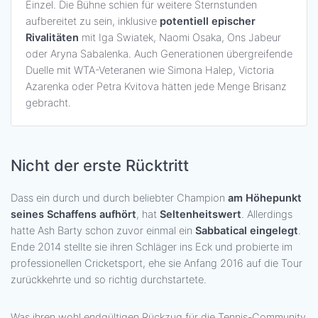
Einzel. Die Bühne schien für weitere Sternstunden
aufbereitet zu sein, inklusive
potentiell epischer
Rivalitäten
mit Iga Swiatek, Naomi Osaka, Ons Jabeur
oder Aryna Sabalenka. Auch Generationen übergreifende
Duelle mit WTA-Veteranen wie Simona Halep, Victoria
Azarenka oder Petra Kvitova hätten jede Menge Brisanz
gebracht.
Nicht der erste Rücktritt
Dass ein durch und durch beliebter Champion
am Höhepunkt
seines Schaffens aufhört
, hat
Seltenheitswert
. Allerdings
hatte Ash Barty schon zuvor einmal ein
Sabbatical eingelegt
.
Ende 2014 stellte sie ihren Schläger ins Eck und probierte im
professionellen Cricketsport, ehe sie Anfang 2016 auf die Tour
zurückkehrte und so richtig durchstartete.
Was ihren wohl endgültigen Rückzug für die Tennis-Community