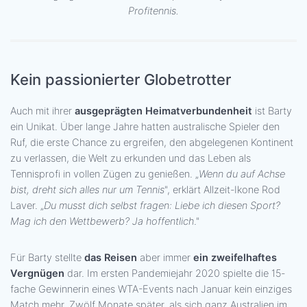
Profitennis.
Kein passionierter Globetrotter
Auch mit ihrer
ausgeprägten Heimatverbundenheit
ist Barty
ein Unikat. Über lange Jahre hatten australische Spieler den
Ruf, die erste Chance zu ergreifen, den abgelegenen Kontinent
zu verlassen, die Welt zu erkunden und das Leben als
Tennisprofi in vollen Zügen zu genießen. „
Wenn du auf Achse
bist, dreht sich alles nur um Tennis
", erklärt Allzeit-Ikone Rod
Laver. „
Du musst dich selbst fragen: Liebe ich diesen Sport?
Mag ich den Wettbewerb? Ja hoffentlich
."
Für Barty stellte
das Reisen
aber immer
ein zweifelhaftes
Vergnügen
dar. Im ersten Pandemiejahr 2020 spielte die 15-
fache Gewinnerin eines WTA-Events nach Januar kein einziges
Match mehr. Zwölf Monate später, als sich ganz Australien im