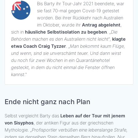
Bis Barty ihr Tour-Jahr 2021 beendete, war
sie fast 70-mal gegen Covid-19 getestet
worden. Bei ihrer Rückkehr nach Australien
im Oktober, wurde ihr
Antrag abgelehnt
,
sich in
häusliche Selbstisolation zu begeben
. „
Die
Behörden machen es den Australiern nicht leicht
",
klagte
etwa Coach Craig Tyzzer
. „
Man bekommt kaum Flüge,
und wenn, sind sie unverschämt teuer. Und dann wirst
du noch für zwei Wochen in ein Quarantänehotel
gesteckt, in dem du nicht einmal die Fenster öffnen
kannst
."
Ende nicht ganz nach Plan
Selbst vergleicht Barty das
Leben auf der Tour mit jenem
von Sisyphos
, der antiken Figur aus der griechischen
Mythologie. „
Profisportler verbüßen eine lebenslange Strafe,
indem sie denselben Stein denselben Berg hinaufrollen. Nur