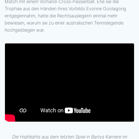
Match mit einem Vorhand-Cross-Passierball. Ehe sie die
Trophäe aus den Händen ihres Vorbilds Evonne Goolagong
entgegennahm, hatte die Rechtsauslegerin einmal mehr
bewiesen, warum sie zu einer australischen Tennislegende
hochgestiegen war.
Die Highlights aus dem letzten Spiel in Bartys Karriere im