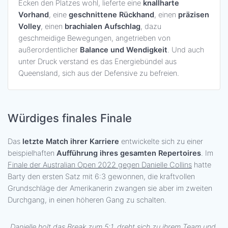
Ecken den Platzes wohl, lieferte eine
knallharte
Vorhand
, eine
geschnittene Rückhand
, einen
präzisen
Volley
, einen
brachialen Aufschlag
, dazu
geschmeidige Bewegungen, angetrieben von
außerordentlicher
Balance und Wendigkeit
. Und auch
unter Druck verstand es das Energiebündel aus
Queensland, sich aus der Defensive zu befreien.
Würdiges finales Finale
Das
letzte Match ihrer Karriere
entwickelte sich zu einer
beispielhaften
Aufführung ihres gesamten Repertoires
. Im
Finale der Australian Open 2022 gegen Danielle Collins
hatte
Barty den ersten Satz mit 6:3 gewonnen, die kraftvollen
Grundschläge der Amerikanerin zwangen sie aber im zweiten
Durchgang, in einen höheren Gang zu schalten.
„
Danielle holt das Break zum 5:1, dreht sich zu ihrem Team und