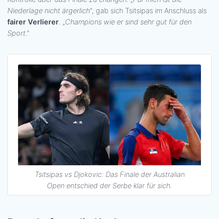
Niederlage nicht ärgerlich
", gab sich Tsitsipas im Anschluss als
fairer Verlierer
. „
Champions wie er sind sehr gut für den
Sport
."
Tsitsipas vs Djokovic: Das Finale der Australian
Open entschied der Serbe klar für sich.