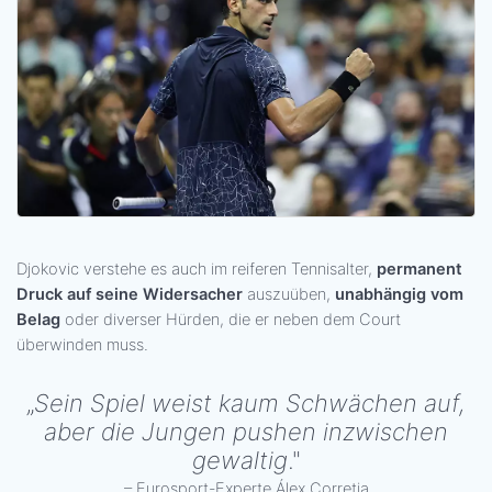
Djokovic verstehe es auch im reiferen Tennisalter,
permanent
Druck auf seine Widersacher
auszuüben,
unabhängig vom
Belag
oder diverser Hürden, die er neben dem Court
überwinden muss.
„
Sein Spiel weist kaum Schwächen auf,
aber die Jungen pushen inzwischen
gewaltig
."
– Eurosport-Experte Álex Corretja