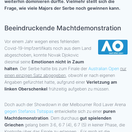
weiterhin dominieren dürfte. Vielmehr stellt sich die
Frage, wie viele Majors der Serbe noch gewinnen kann.
Beeindruckende Machtdemonstration
Vor einem Jahr wegen eines fehlenden
Covid-19-Impfzertifikats noch aus dem Land
abgeschoben, konnte Novak Djokovic
diesmal seine
Emotionen nicht in Zaum
halten
. Der Serbe hatte bis zum Finale der
Australian Open
nur
einen einzigen Satz abgegeben
, obwohl er nach eigenen
Angaben gefürchtet hatte, aufgrund einer
Verletzung am
linken Oberschenkel
frühzeitig aufgeben zu müssen.
Doch auch der Showdown in der Melbourner Rod Laver Arena
gegen Stefanos Tsitsipas
entwickelte sich zu einer
puren
Machtdemonstration
. Dem durchaus
gut spielenden
Griechen
gelang beim 3:6, 6:7 (4), 6:7 (5) in keiner Phase, die
Kontrolle über das Finale zu erlangen. „
Für mich ist die