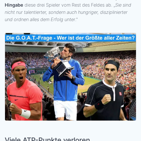
Hingabe
diese drei Spieler vom Rest des Feldes ab. „
Sie sind
nicht nur talentierter, sondern auch hungriger, disziplinierter
und ordnen alles dem Erfolg unter
."
Viele ATP-Punkte verloren