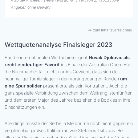
AGB der Anbieter / Wetten erst ab 18+ / Text von 27.1.2023 / Alle
Angaben ohne Gewähr
zum Inhaltsverzeichnis
Wettquotenanalyse Finalsieger 2023
Für die internationalen Wettanbieter geht
Novak Djokovic als
recht eindeutiger Favorit
ins Finale der Australian Open. Für
die Buchmacher fällt nicht nur ins Gewicht, dass sich der
neunmalige Turniersieger in den vorangegangen Runden
um
eine Spur solider
präsentierte als sein Kontrahent. Auch die
ganz spezielle Verbindung zwischen dem Weltranglistenfünften
und dem ersten Major des Jahres beziehen die Bookies in ihre
Einschätzungen ein.
Allerdings musste der Serbe in Melbourne noch nicht gegen ein
vergleichbar großes Kaliber ran wie Stefanos Tsitsipas. Bei
allen für Djokovic sprechenden Statistiken verfügt der Grieche