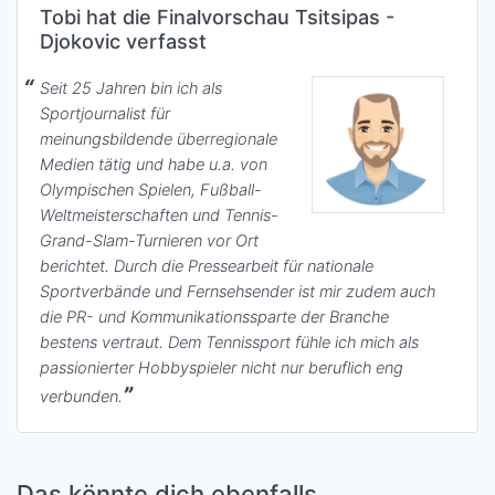
Tobi hat die Finalvorschau Tsitsipas -
Djokovic verfasst
Seit 25 Jahren bin ich als
Sportjournalist für
meinungsbildende überregionale
Medien tätig und habe u.a. von
Olympischen Spielen, Fußball-
Weltmeisterschaften und Tennis-
Grand-Slam-Turnieren vor Ort
berichtet. Durch die Pressearbeit für nationale
Sportverbände und Fernsehsender ist mir zudem auch
die PR- und Kommunikationssparte der Branche
bestens vertraut. Dem Tennissport fühle ich mich als
passionierter Hobbyspieler nicht nur beruflich eng
verbunden.
Das könnte dich ebenfalls