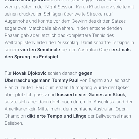
wenig später in der Night Session. Karen Khachanov spielte mit
seinen druckvollen Schlägen über weite Strecken auf
Augenhöhe und konnte vor dem Gewinn des dritten Satzes
sogar zwei Matchbälle abwehren. In den entscheidenden
Phasen gab aber letztlich das komplettere Tennis des
Weltranglistenvierten den Ausschlag. Damit schaffte Tsitsipas in
seinem
vierten Semifinale
bei den Australian Open
erstmals
den Sprung ins Endspiel
.
Für
Novak Djokovic
schien danach
gegen
Überraschungsmann Tommy Paul
von Beginn an alles nach
Plan zu laufen. Bei 5:1 im ersten Durchgang wurde der Djoker
aber plötzlich passiv und
kassierte vier Games am Stück
,
setzte sich aber dann doch noch durch. Im Anschluss fand der
Amerikaner kein Mittel mehr, der neunfache Australian-Open-
Champion
diktierte Tempo und Länge
der Ballwechsel nach
Belieben.