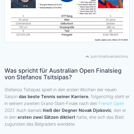
zum Inhaltsverzeichnis
Was spricht für Australian Open Finalsieg
von Stefanos Tsitsipas?
Stefanos Tsitsipas spielt in den ersten Wochen der neuen
Saison
das beste Tennis seiner Karriere
, folgerichtig steht er
in seinem zweiten Grand-Slam-Finale nach den
French Open
2021. Auch damals
hieß der Gegner Novak Djokovic
, den er
in den
ersten zwei Sätzen diktiert
hatte, ehe sich das Blatt
zugunsten des Belgraders wendete.