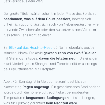
Satzverlust aus dem Weg.
Der große Titelanwärter scheint in jeder Phase des Spiels zu
bestimmen, was auf dem Court passiert
, bewegt sich
unheimlich gut und lässt sich auch von Nebengeräuschen wie
nervende Zwischenrufe oder den Aussetzer seines Vaters mit
russischen Fans nicht ablenken.
Ein
Blick auf das Head-to-Head
dürfte ihn ebenfalls positiv
stimmen. Novak Djokovic
gewann zehn von zwölf Duellen
mit Stefanos Tsitsipas,
davon die letzten neun
. Die einzigen
zwei Niederlagen in Shanghai und Toronto erlitt er allerdings
bei Freiluftturnieren auf Hartplatz.
Aber: Für Sonntag ist in Melbourne zumindest bis zum
Nachmittag
Regen angesagt
. Ein geschlossenes Stadiondach
würde durch die höhere Luftfeuchtigkeit bei moderaten
Temperaturen
langsamere Bedingungen
mit sich bringen,
was für Djokovic garantiert
kein Nachteil wäre
.