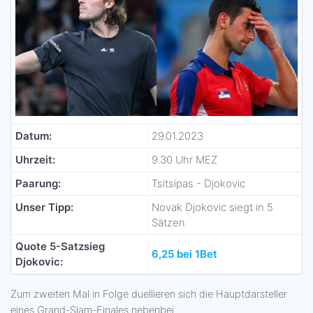
Datum:
29.01.2023
Uhrzeit:
9.30 Uhr MEZ
Paarung:
Tsitsipas - Djokovic
Unser Tipp:
Novak Djokovic siegt in 5
Sätzen
Quote 5-Satzsieg
6,25 bei 1Bet
Djokovic:
Zum zweiten Mal in Folge duellieren sich die Hauptdarsteller
eines Grand-Slam-Finales nebenbei