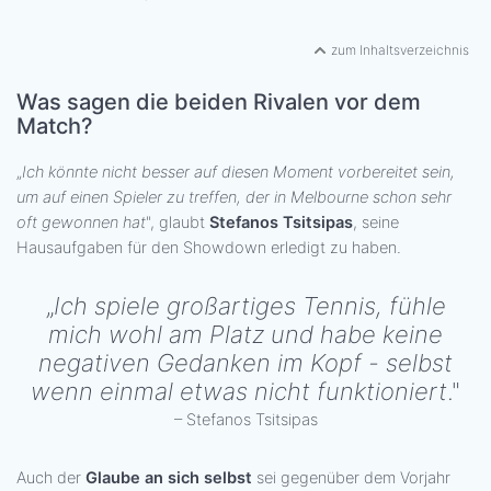
zum Inhaltsverzeichnis
Was sagen die beiden Rivalen vor dem
Match?
„
Ich könnte nicht besser auf diesen Moment vorbereitet sein,
um auf einen Spieler zu treffen, der in Melbourne schon sehr
oft gewonnen hat
", glaubt
Stefanos Tsitsipas
, seine
Hausaufgaben für den Showdown erledigt zu haben.
„
Ich spiele großartiges Tennis, fühle
mich wohl am Platz und habe keine
negativen Gedanken im Kopf - selbst
wenn einmal etwas nicht funktioniert
."
– Stefanos Tsitsipas
Auch der
Glaube an sich selbst
sei gegenüber dem Vorjahr