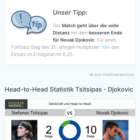
Unser Tipp:
Das
Match geht über die volle
Distanz
mit dem
besseren Ende
für Novak Djokovic
. Für einen
Fünfsatz-Sieg des 35-Jährigen multipliziert
1Bet
den
Einsatz im Erfolgsfall mit 6,25.
zum Inhaltsverzeichnis
Head-to-Head Statistik Tsitsipas - Djokovic