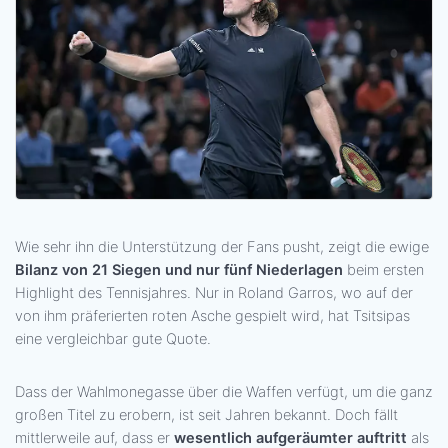
Wie sehr ihn die Unterstützung der Fans pusht, zeigt die ewige
Bilanz von 21 Siegen und nur fünf Niederlagen
beim ersten
Highlight des Tennisjahres. Nur in Roland Garros, wo auf der
von ihm präferierten roten Asche gespielt wird, hat Tsitsipas
eine vergleichbar gute Quote.
Dass der Wahlmonegasse über die Waffen verfügt, um die ganz
großen Titel zu erobern, ist seit Jahren bekannt. Doch fällt
mittlerweile auf, dass er
wesentlich aufgeräumter auftritt
als