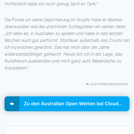
Hoffentlich habe ich noch genug Sprit im Tank
."
Die Posse um seine Deportierung im Vorjahr habe er ebenso
überwunden wie die unschönen Schlagzeilen um seinen Vater.
„
Ich liebe es, in Australien zu spielen und habe in den letzten
Wochen auch gut performt. Störfeuer außerhalb des Courts bin
ich inzwischen gewohnt. Das hat mich über die Jahre
widerstandsfähiger gemacht. Heute bin ich in der Lage, das
Rundherum ausblenden und mich ganz aufs Wesentliche zu
fokussieren
."
zum Inhaltsverzeichnis
Zu den Australian Open Wetten bei Cloudbet