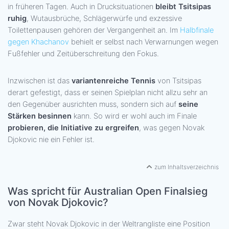
in früheren Tagen. Auch in Drucksituationen
bleibt Tsitsipas
ruhig
, Wutausbrüche, Schlägerwürfe und exzessive
Toilettenpausen gehören der Vergangenheit an. Im
Halbfinale
gegen Khachanov
behielt er selbst nach Verwarnungen wegen
Fußfehler und Zeitüberschreitung den Fokus.
Inzwischen ist das
variantenreiche Tennis
von Tsitsipas
derart gefestigt, dass er seinen Spielplan nicht allzu sehr an
den Gegenüber ausrichten muss, sondern sich auf
seine
Stärken besinnen
kann. So wird er wohl auch im Finale
probieren, die Initiative zu ergreifen
, was gegen Novak
Djokovic nie ein Fehler ist.
zum Inhaltsverzeichnis
Was spricht für Australian Open Finalsieg
von Novak Djokovic?
Zwar steht Novak Djokovic in der Weltrangliste eine Position