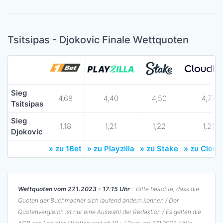
Tsitsipas - Djokovic Finale Wettquoten
Sieg
4,68
4,40
4,50
4,77
Tsitsipas
Sieg
1,18
1,21
1,22
1,21
Djokovic
» zu 1Bet
» zu Playzilla
» zu Stake
» zu Cloud
Wettquoten vom 27.1.2023 – 17:15 Uhr
– Bitte beachte, dass die
Quoten der Buchmacher sich laufend ändern können / Der
Quotenvergleich ist nur eine Auswahl der Redaktion / Es gelten die