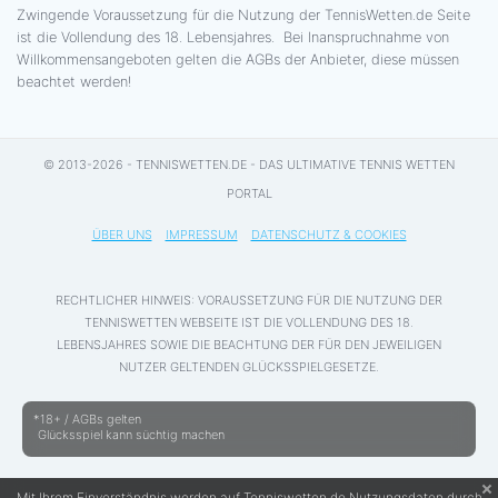
Zwingende Voraussetzung für die Nutzung der TennisWetten.de Seite
ist die Vollendung des 18. Lebensjahres. Bei Inanspruchnahme von
Willkommensangeboten gelten die AGBs der Anbieter, diese müssen
beachtet werden!
© 2013-2026 - TENNISWETTEN.DE - DAS ULTIMATIVE TENNIS WETTEN
PORTAL
ÜBER UNS
IMPRESSUM
DATENSCHUTZ & COOKIES
RECHTLICHER HINWEIS: VORAUSSETZUNG FÜR DIE NUTZUNG DER
TENNISWETTEN WEBSEITE IST DIE VOLLENDUNG DES 18.
LEBENSJAHRES SOWIE DIE BEACHTUNG DER FÜR DEN JEWEILIGEN
NUTZER GELTENDEN GLÜCKSSPIELGESETZE.
*18+ / AGBs gelten
Glücksspiel kann süchtig machen
Mit Ihrem Einverständnis werden auf Tenniswetten.de Nutzungsdaten durch